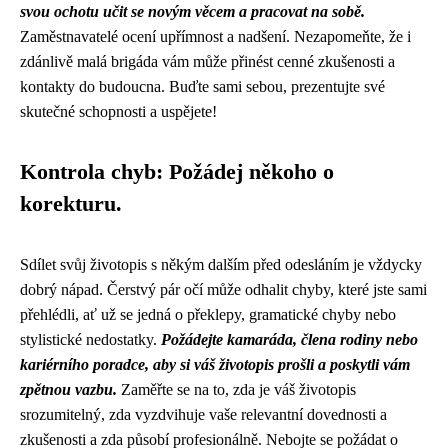
svou ochotu učit se novým věcem a pracovat na sobě.
Zaměstnavatelé ocení upřímnost a nadšení. Nezapomeňte, že i
zdánlivě malá brigáda vám může přinést cenné zkušenosti a
kontakty do budoucna. Buďte sami sebou, prezentujte své
skutečné schopnosti a uspějete!
Kontrola chyb: Požádej někoho o
korekturu.
Sdílet svůj životopis s někým dalším před odesláním je vždycky
dobrý nápad. Čerstvý pár očí může odhalit chyby, které jste sami
přehlédli, ať už se jedná o překlepy, gramatické chyby nebo
stylistické nedostatky.
Požádejte kamaráda, člena rodiny nebo
kariérního poradce, aby si váš životopis prošli a poskytli vám
zpětnou vazbu.
Zaměřte se na to, zda je váš životopis
srozumitelný, zda vyzdvihuje vaše relevantní dovednosti a
zkušenosti a zda působí profesionálně. Nebojte se požádat o