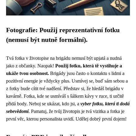
Fotografie: Použij reprezentativní fotku
(nemusí být nutně formální).
Tvá fotka v životopise na brigádu nemusí být upjatá a nudná
jako z občanky. Naopak!
Použij fotku, která tě vystihuje a
ukáže tvou osobnost.
Brigády jsou často o kontaktu s lidmi a
pozitivní energie je vždycky plus. Usmívej se, buď sám sebou a
z fotky bude cítit tvé nadšení. Představ si, že hledáš brigádu v
kavárně. Fotka, kde se usmíváš s šálkem kávy v ruce, ti určitě
přidá body. Neboj se ukázat, kdo jsi, a
vyber fotku, která ti dodá
sebevědomí
. Pamatuj, že tvůj životopis je tvá vizitka a fotka je
první věc, kterou personalista uvidí. Udělej dobrý první dojem!