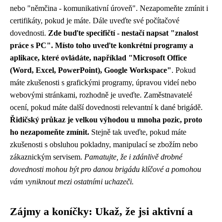
nebo "němčina - komunikativní úroveň". Nezapomeňte zmínit i
certifikáty, pokud je máte. Dále uveďte své počítačové
dovednosti.
Zde buďte specifičtí - nestačí napsat "znalost
práce s PC". Místo toho uveďte konkrétní programy a
aplikace, které ovládáte, například "Microsoft Office
(Word, Excel, PowerPoint), Google Workspace"
. Pokud
máte zkušenosti s grafickými programy, úpravou videí nebo
webovými stránkami, rozhodně je uveďte. Zaměstnavatelé
ocení, pokud máte další dovednosti relevantní k dané brigádě.
Řidičský průkaz je velkou výhodou u mnoha pozic, proto
ho nezapomeňte zmínit.
Stejně tak uveďte, pokud máte
zkušenosti s obsluhou pokladny, manipulací se zbožím nebo
zákaznickým servisem.
Pamatujte, že i zdánlivě drobné
dovednosti mohou být pro danou brigádu klíčové a pomohou
vám vyniknout mezi ostatními uchazeči.
Zájmy a koníčky: Ukaž, že jsi aktivní a