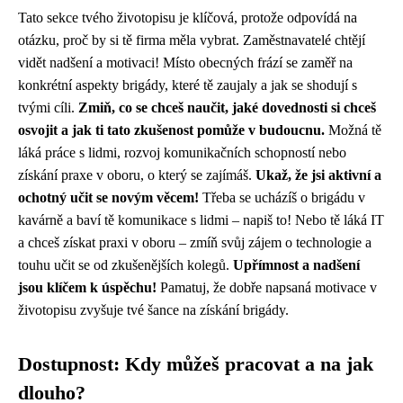
Tato sekce tvého životopisu je klíčová, protože odpovídá na
otázku, proč by si tě firma měla vybrat. Zaměstnavatelé chtějí
vidět nadšení a motivaci! Místo obecných frází se zaměř na
konkrétní aspekty brigády, které tě zaujaly a jak se shodují s
tvými cíli.
Zmiň, co se chceš naučit, jaké dovednosti si chceš
osvojit a jak ti tato zkušenost pomůže v budoucnu.
Možná tě
láká práce s lidmi, rozvoj komunikačních schopností nebo
získání praxe v oboru, o který se zajímáš.
Ukaž, že jsi aktivní a
ochotný učit se novým věcem!
Třeba se ucházíš o brigádu v
kavárně a baví tě komunikace s lidmi – napiš to! Nebo tě láká IT
a chceš získat praxi v oboru – zmíň svůj zájem o technologie a
touhu učit se od zkušenějších kolegů.
Upřímnost a nadšení
jsou klíčem k úspěchu!
Pamatuj, že dobře napsaná motivace v
životopisu zvyšuje tvé šance na získání brigády.
Dostupnost: Kdy můžeš pracovat a na jak
dlouho?