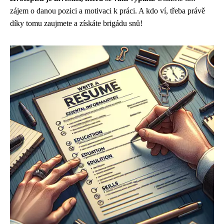
zájem o danou pozici a motivaci k práci. A kdo ví, třeba právě
díky tomu zaujmete a získáte brigádu snů!