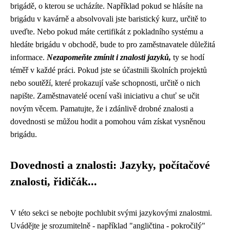
brigádě, o kterou se ucházíte. Například pokud se hlásíte na
brigádu v kavárně a absolvovali jste baristický kurz, určitě to
uveďte. Nebo pokud máte certifikát z pokladního systému a
hledáte brigádu v obchodě, bude to pro zaměstnavatele důležitá
informace.
Nezapomeňte zmínit i znalosti jazyků,
ty se hodí
téměř v každé práci. Pokud jste se účastnili školních projektů
nebo soutěží, které prokazují vaše schopnosti, určitě o nich
napište. Zaměstnavatelé ocení vaši iniciativu a chuť se učit
novým věcem. Pamatujte, že i zdánlivě drobné znalosti a
dovednosti se můžou hodit a pomohou vám získat vysněnou
brigádu.
Dovednosti a znalosti: Jazyky, počítačové
znalosti, řidičák...
V této sekci se nebojte pochlubit svými jazykovými znalostmi.
Uvádějte je srozumitelně - například "angličtina - pokročilý"