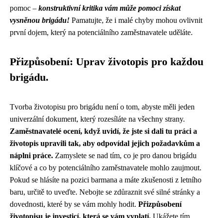
pomoc –
konstruktivní kritika vám může pomoci získat
vysněnou brigádu!
Pamatujte, že i malé chyby mohou ovlivnit
první dojem, který na potenciálního zaměstnavatele uděláte.
Přizpůsobení: Uprav životopis pro každou
brigádu.
Tvorba životopisu pro brigádu není o tom, abyste měli jeden
univerzální dokument, který rozesíláte na všechny strany.
Zaměstnavatelé ocení, když uvidí, že jste si dali tu práci a
životopis upravili tak, aby odpovídal jejich požadavkům a
náplni práce.
Zamyslete se nad tím, co je pro danou brigádu
klíčové a co by potenciálního zaměstnavatele mohlo zaujmout.
Pokud se hlásíte na pozici barmana a máte zkušenosti z letního
baru, určitě to uveďte. Nebojte se zdůraznit své silné stránky a
dovednosti, které by se vám mohly hodit.
Přizpůsobení
životopisu je investicí, která se vám vyplatí.
Ukážete tím