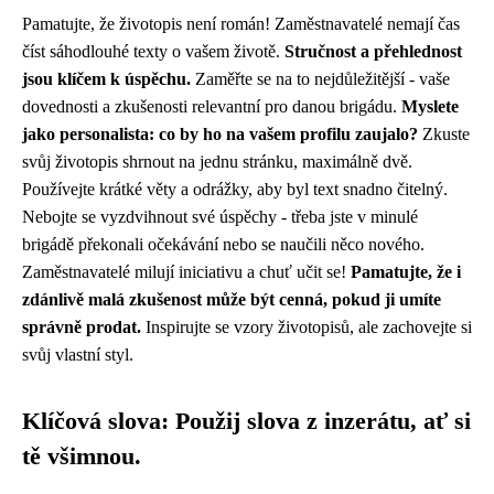
Pamatujte, že životopis není román! Zaměstnavatelé nemají čas
číst sáhodlouhé texty o vašem životě.
Stručnost a přehlednost
jsou klíčem k úspěchu.
Zaměřte se na to nejdůležitější - vaše
dovednosti a zkušenosti relevantní pro danou brigádu.
Myslete
jako personalista: co by ho na vašem profilu zaujalo?
Zkuste
svůj životopis shrnout na jednu stránku, maximálně dvě.
Používejte krátké věty a odrážky, aby byl text snadno čitelný.
Nebojte se vyzdvihnout své úspěchy - třeba jste v minulé
brigádě překonali očekávání nebo se naučili něco nového.
Zaměstnavatelé milují iniciativu a chuť učit se!
Pamatujte, že i
zdánlivě malá zkušenost může být cenná, pokud ji umíte
správně prodat.
Inspirujte se vzory životopisů, ale zachovejte si
svůj vlastní styl.
Klíčová slova: Použij slova z inzerátu, ať si
tě všimnou.