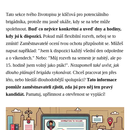
Tato sekce tvého životopisu je klíčová pro potenciálního
brigádníka, protože mu jasně ukáže, kdy se na tebe může
spolehnout.
Buď co nejvíce konkrétní a uveď dny a hodiny,
kdy jsi k dispozici.
Pokud máš flexibilní rozvrh, neboj se to
zmínit! Zaměstnavatelé ocení tvou ochotu přizpůsobit se. Můžeš
napsat například: "Jsem k dispozici každý všední den odpoledne
a o víkendech." Nebo: "Můj rozvrh na semestr je nabitý, ale po
15. hodině jsem volný jako pták!".
Nezapomeň také uvést, jak
dlouho plánuješ brigádu vykonávat.
Chceš pracovat jen přes
léto, nebo hledáš dlouhodobější spolupráci?
Tato informace
pomůže zaměstnavateli zjistit, zda jsi pro něj ten pravý
kandidát.
Pamatuj, upřímnost a otevřenost se vyplácí!