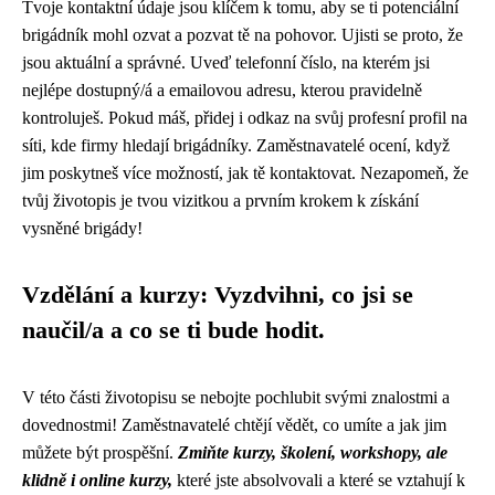
Tvoje kontaktní údaje jsou klíčem k tomu, aby se ti potenciální
brigádník mohl ozvat a pozvat tě na pohovor. Ujisti se proto, že
jsou aktuální a správné. Uveď telefonní číslo, na kterém jsi
nejlépe dostupný/á a emailovou adresu, kterou pravidelně
kontroluješ. Pokud máš, přidej i odkaz na svůj profesní profil na
síti, kde firmy hledají brigádníky. Zaměstnavatelé ocení, když
jim poskytneš více možností, jak tě kontaktovat. Nezapomeň, že
tvůj životopis je tvou vizitkou a prvním krokem k získání
vysněné brigády!
Vzdělání a kurzy: Vyzdvihni, co jsi se
naučil/a a co se ti bude hodit.
V této části životopisu se nebojte pochlubit svými znalostmi a
dovednostmi! Zaměstnavatelé chtějí vědět, co umíte a jak jim
můžete být prospěšní.
Zmiňte kurzy, školení, workshopy, ale
klidně i online kurzy,
které jste absolvovali a které se vztahují k