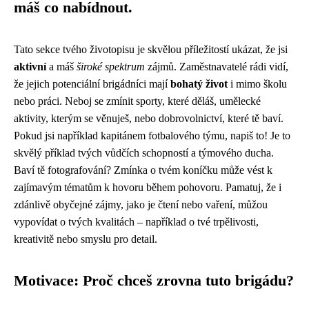
máš co nabídnout.
Tato sekce tvého životopisu je skvělou příležitostí ukázat, že jsi
aktivní
a máš
široké spektrum
zájmů. Zaměstnavatelé rádi vidí,
že jejich potenciální brigádníci mají
bohatý život
i mimo školu
nebo práci. Neboj se zmínit sporty, které děláš, umělecké
aktivity, kterým se věnuješ, nebo dobrovolnictví, které tě baví.
Pokud jsi například kapitánem fotbalového týmu, napiš to! Je to
skvělý příklad tvých vůdčích schopností a týmového ducha.
Baví tě fotografování? Zmínka o tvém koníčku může vést k
zajímavým tématům k hovoru během pohovoru. Pamatuj, že i
zdánlivě obyčejné zájmy, jako je čtení nebo vaření, můžou
vypovídat o tvých kvalitách – například o tvé trpělivosti,
kreativitě nebo smyslu pro detail.
Motivace: Proč chceš zrovna tuto brigádu?