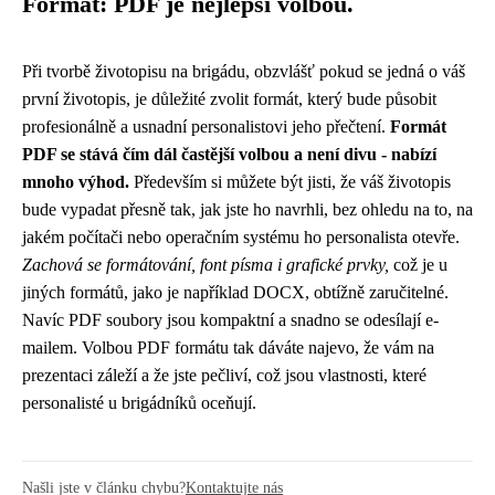
Formát: PDF je nejlepší volbou.
Při tvorbě životopisu na brigádu, obzvlášť pokud se jedná o váš
první životopis, je důležité zvolit formát, který bude působit
profesionálně a usnadní personalistovi jeho přečtení.
Formát
PDF se stává čím dál častější volbou a není divu - nabízí
mnoho výhod.
Především si můžete být jisti, že váš životopis
bude vypadat přesně tak, jak jste ho navrhli, bez ohledu na to, na
jakém počítači nebo operačním systému ho personalista otevře.
Zachová se formátování, font písma i grafické prvky,
což je u
jiných formátů, jako je například DOCX, obtížně zaručitelné.
Navíc PDF soubory jsou kompaktní a snadno se odesílají e-
mailem. Volbou PDF formátu tak dáváte najevo, že vám na
prezentaci záleží a že jste pečliví, což jsou vlastnosti, které
personalisté u brigádníků oceňují.
Našli jste v článku chybu?
Kontaktujte nás