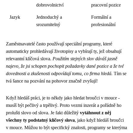
dobrovolnictví
pracovní pozice
Jazyk
Jednoduchý a
Formální a
srozumitelný
profesionální
Zaměstnavatelé často používají speciální programy, které
automaticky prohledávají životopisy a vybírají ty, jež obsahují
relevantní klíčová slova.
Použitím stejných slov dáváš jasně
najevo, že jsi schopen pochopit požadavky dané pozice a že tvé
dovednosti a zkušenosti odpovídají tomu, co firma hledá.
Tím se
tvá šance na pozvání na pohovor značně zvyšují!
Když hledáš práci, je to někdy jako hledat
broučci v mouce
-
musíš být pečlivý a trpělivý. Proto vezmi inzerát a pořádně ho
prolušti slovo od slova. Je fakt důležitý
vytáhnout z něj
všechny ty podstatný klíčový slova
, jako když hledáš broučci
v mouce. Můžou to být specifický znalosti, programy se kterýma