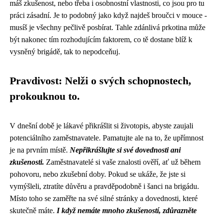
máš zkušenost, nebo třeba i osobnostní vlastnosti, co jsou pro tu
práci zásadní. Je to podobný jako když najdeš broučci v mouce -
musíš je všechny pečlivě posbírat. Tahle zdánlivá prkotina může
být nakonec tím rozhodujícím faktorem, co tě dostane blíž k
vysněný brigádě, tak to nepodceňuj.
Pravdivost: Nelži o svých schopnostech,
prokouknou to.
V dnešní době je lákavé přikrášlit si životopis, abyste zaujali
potenciálního zaměstnavatele. Pamatujte ale na to, že upřímnost
je na prvním místě.
Nepřikrášlujte si své dovednosti ani
zkušenosti.
Zaměstnavatelé si vaše znalosti ověří, ať už během
pohovoru, nebo zkušební doby. Pokud se ukáže, že jste si
vymýšleli, ztratíte důvěru a pravděpodobně i šanci na brigádu.
Místo toho se zaměřte na své silné stránky a dovednosti, které
skutečně máte.
I když nemáte mnoho zkušeností, zdůrazněte