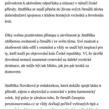
průvodcem k aktivnímu odpočinku a relaxaci v náručí české
přírody. Jindřiška se snaží přinést do života svých čtenářů dávku
dobrodružství spojenou s klidem horských vrcholků a ševelením
lesů.
Díky svému pozitivnímu přístupu a otevřenosti je Jindřiška
oblíbenou osobností u čtenářů i ve svém týmu. Své znalosti a
zkušenosti ráda sdílí s ostatními a vždy se snaží být inspirací pro
ty, kteří touží po objevování krás České republiky. Ví, že skvělá
dovolená nemusí znamenat cestování na daleké exotické
destinace, ale může být tak blízko, jak jen pár kroků za
domovem.
Jindřiška Nováková je redaktorkou, která dokáže spojit lásku k
přírodě, zájem o ubytování a cestování v jeden harmonický
celek. Její práce je zárukou toho, že čtenáři časopisu
penzionuzvonku.cz se vždy dočkají pečlivě vybraných tipů a