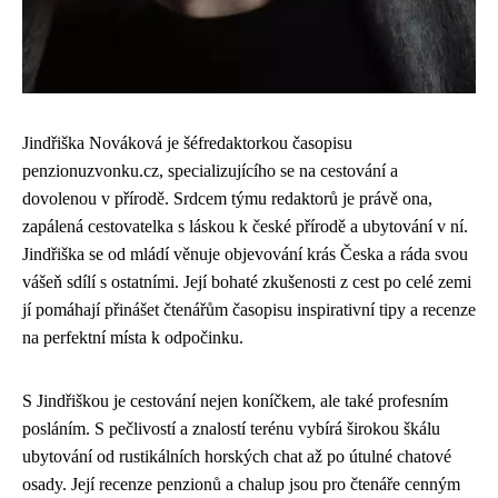
Jindřiška Nováková je šéfredaktorkou časopisu
penzionuzvonku.cz, specializujícího se na cestování a
dovolenou v přírodě. Srdcem týmu redaktorů je právě ona,
zapálená cestovatelka s láskou k české přírodě a ubytování v ní.
Jindřiška se od mládí věnuje objevování krás Česka a ráda svou
vášeň sdílí s ostatními. Její bohaté zkušenosti z cest po celé zemi
jí pomáhají přinášet čtenářům časopisu inspirativní tipy a recenze
na perfektní místa k odpočinku.
S Jindřiškou je cestování nejen koníčkem, ale také profesním
posláním. S pečlivostí a znalostí terénu vybírá širokou škálu
ubytování od rustikálních horských chat až po útulné chatové
osady. Její recenze penzionů a chalup jsou pro čtenáře cenným