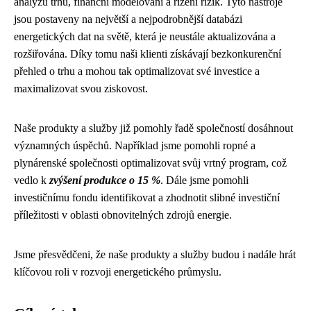
analýzu trhu, finanční modelování a řízení rizik. Tyto nástroje
jsou postaveny na největší a nejpodrobnější databázi
energetických dat na světě, která je neustále aktualizována a
rozšiřována. Díky tomu naši klienti získávají bezkonkurenční
přehled o trhu a mohou tak optimalizovat své investice a
maximalizovat svou ziskovost.
Naše produkty a služby již pomohly řadě společností dosáhnout
významných úspěchů. Například jsme pomohli ropné a
plynárenské společnosti optimalizovat svůj vrtný program, což
vedlo k
zvýšení produkce o 15 %
. Dále jsme pomohli
investičnímu fondu identifikovat a zhodnotit slibné investiční
příležitosti v oblasti obnovitelných zdrojů energie.
Jsme přesvědčeni, že naše produkty a služby budou i nadále hrát
klíčovou roli v rozvoji energetického průmyslu.