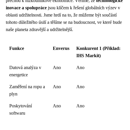
přechod k nízkouhlíkové ekonomice. Věříme, že
technologické
inovace a spolupráce
jsou klíčem k řešení globálních výzev v
oblasti udržitelnosti. Jsme hrdí na to, že můžeme být součástí
tohoto důležitého úsilí a těšíme se na budoucnost, ve které bude
naše planeta zdravější a udržitelnější.
Funkce
Enverus
Konkurent 1 (Příklad:
IHS Markit)
Datová analýza v
Ano
Ano
energetice
Zaměření na ropu a
Ano
Ano
plyn
Poskytování
Ano
Ano
softwaru