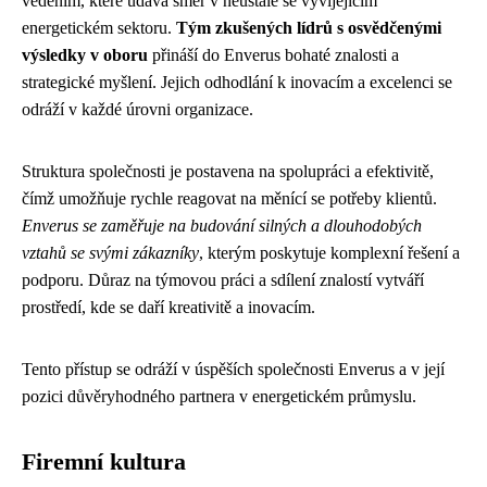
vedením, které udává směr v neustále se vyvíjejícím
energetickém sektoru.
Tým zkušených lídrů s osvědčenými
výsledky v oboru
přináší do Enverus bohaté znalosti a
strategické myšlení. Jejich odhodlání k inovacím a excelenci se
odráží v každé úrovni organizace.
Struktura společnosti je postavena na spolupráci a efektivitě,
čímž umožňuje rychle reagovat na měnící se potřeby klientů.
Enverus se zaměřuje na budování silných a dlouhodobých
vztahů se svými zákazníky
, kterým poskytuje komplexní řešení a
podporu. Důraz na týmovou práci a sdílení znalostí vytváří
prostředí, kde se daří kreativitě a inovacím.
Tento přístup se odráží v úspěších společnosti Enverus a v její
pozici důvěryhodného partnera v energetickém průmyslu.
Firemní kultura