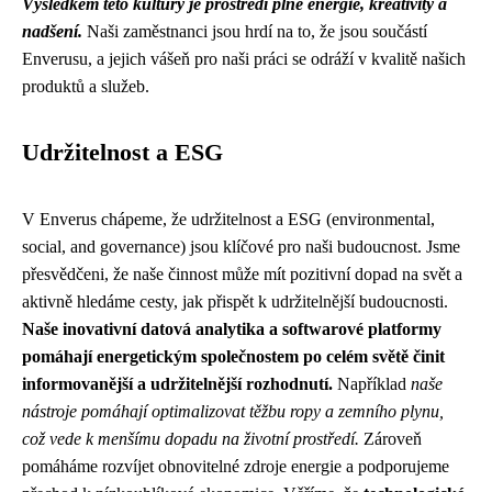
Výsledkem této kultury je prostředí plné energie, kreativity a
nadšení.
Naši zaměstnanci jsou hrdí na to, že jsou součástí
Enverusu, a jejich vášeň pro naši práci se odráží v kvalitě našich
produktů a služeb.
Udržitelnost a ESG
V Enverus chápeme, že udržitelnost a ESG (environmental,
social, and governance) jsou klíčové pro naši budoucnost. Jsme
přesvědčeni, že naše činnost může mít pozitivní dopad na svět a
aktivně hledáme cesty, jak přispět k udržitelnější budoucnosti.
Naše inovativní datová analytika a softwarové platformy
pomáhají energetickým společnostem po celém světě činit
informovanější a udržitelnější rozhodnutí.
Například
naše
nástroje pomáhají optimalizovat těžbu ropy a zemního plynu,
což vede k menšímu dopadu na životní prostředí.
Zároveň
pomáháme rozvíjet obnovitelné zdroje energie a podporujeme