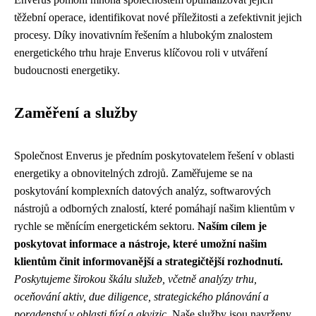
těžební operace, identifikovat nové příležitosti a zefektivnit jejich
procesy. Díky inovativním řešením a hlubokým znalostem
energetického trhu hraje Enverus klíčovou roli v utváření
budoucnosti energetiky.
Zaměření a služby
Společnost Enverus je předním poskytovatelem řešení v oblasti
energetiky a obnovitelných zdrojů. Zaměřujeme se na
poskytování komplexních datových analýz, softwarových
nástrojů a odborných znalostí, které pomáhají našim klientům v
rychle se měnícím energetickém sektoru.
Naším cílem je
poskytovat informace a nástroje, které umožní našim
klientům činit informovanější a strategičtější rozhodnutí.
Poskytujeme širokou škálu služeb, včetně analýzy trhu,
oceňování aktiv, due diligence, strategického plánování a
poradenství v oblasti fúzí a akvizic.
Naše služby jsou navrženy