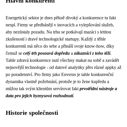
Hlavní konkurenti
Energetický sektor je dnes pěkně divoký a
konkurence
tu fakt
nespí. Firmy se předhánějí v inovacích a vylepšování služeb,
aby nezůstaly pozadu. Na trhu se potkávají mazáci s letitou
zkušeností i dravé technologické startupy. Každý z těhle
konkurentů má něco do sebe a přináší svoje know-how, díky
čemuž se
celý trh posouvá dopředu
a
zákazníci z toho těží
.
Tahle zdravá konkurence nutí všechny makat na sobě a zavádět
nejnovější technologie - od datové analytiky přes různé appky až
po poradenství. Pro firmy jako Enverus je tahle konkurenční
dynamika vlastně požehnání, protože je to žene kupředu a
můžou tak svým klientům servírovat fakt
prvotřídní nástroje a
data pro jejich byznysová rozhodnutí
.
Historie společnosti