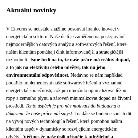
Aktuální novinky
V Enverus se neustále snažíme posouvat hranice inovací v
energetickém sektoru. Naše úsilí je zaměřeno na poskytování
nejmodernějších datových analýz a softwarových řešení, které
našim klientům pomáhají činit informovanější a strategičtější
rozhodnutí.
Jsme hrdí na to, že naše práce má reálný dopad,
a to jak na efektivitu celého odvětví, tak na jeho
environmentální odpovědnost.
Nedávno se nám například
podařilo implementovat naše softwarové řešení u významné
energetické společnosti, což jim umožnilo optimalizovat těžbu
ropy a zemního plynu a zároveň minimalizovat dopad na životní
prostředí.
Tento úspěch je pro nás motivací do budoucna a
důkazem, že naše práce má smysl.
I nadále se budeme soustředit
na vývoj nových technologií a řešení, která pomohou našim
klientům uspět v dynamicky se rozvíjejícím energetickém
odvětví.
Věříme, že naše úsilí přispěje k udržitelné a