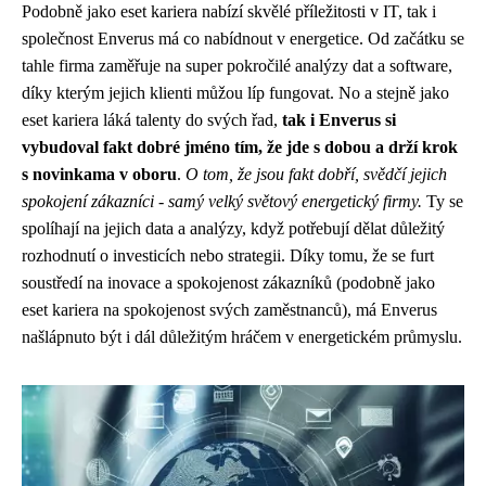
Podobně jako
eset kariera
nabízí skvělé příležitosti v IT, tak i
společnost Enverus má co nabídnout v energetice. Od začátku se
tahle firma zaměřuje na super pokročilé analýzy dat a software,
díky kterým jejich klienti můžou líp fungovat. No a stejně jako
eset kariera láká talenty do svých řad,
tak i Enverus si
vybudoval fakt dobré jméno tím, že jde s dobou a drží krok
s novinkama v oboru
.
O tom, že jsou fakt dobří, svědčí jejich
spokojení zákazníci - samý velký světový energetický firmy.
Ty se
spolíhají na jejich data a analýzy, když potřebují dělat důležitý
rozhodnutí o investicích nebo strategii. Díky tomu, že se furt
soustředí na inovace a spokojenost zákazníků (podobně jako
eset kariera na spokojenost svých zaměstnanců), má Enverus
našlápnuto být i dál důležitým hráčem v energetickém průmyslu.