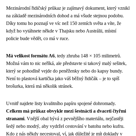
Mezinárodní řidičský průkaz je zajímavý dokument, který vznikl
na základě mezinárodních dohod a má všude stejnou podobu.
Díky tomu ho poznají ve víc než 150 zemích světa a víte, že
když ho vytáhnete někde v Thajsku nebo Austrálii, místní
policie bude vědět, co má v ruce.
Má velikost formátu A6
, tedy zhruba 148 × 105 milimetrů.
Možná vám to nic neříká, ale představte si takový malý sešitek,
který se pohodlně vejde do peněženky nebo do kapsy bundy.
Není to plastová kartička jako váš běžný řidičák – je to spíš
brošurka, která má několik stránek.
Uvnitř najdete listy kvalitního papíru spojené dohromady.
Celkem má průkaz obvykle mezi šestnácti a dvaceti čtyřmi
stranami
. Vnější obal bývá z pevnějšího materiálu, nejčastěji
šedý nebo modrý, aby vydržel cestování v batohu nebo kufru.
Kdo z nás někdy necestoval, ví, jak důležité je mít doklady v