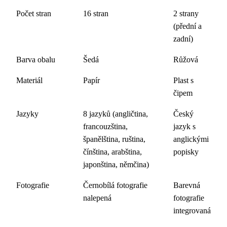
Počet stran
16 stran
2 strany
(přední a
zadní)
Barva obalu
Šedá
Růžová
Materiál
Papír
Plast s
čipem
Jazyky
8 jazyků (angličtina,
Český
francouzština,
jazyk s
španělština, ruština,
anglickými
čínština, arabština,
popisky
japonština, němčina)
Fotografie
Černobílá fotografie
Barevná
nalepená
fotografie
integrovaná