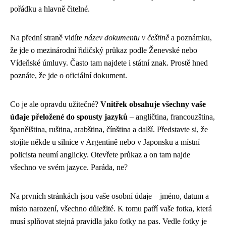
pořádku a hlavně čitelné.
Na přední straně vidíte
název dokumentu v češtině
a poznámku,
že jde o mezinárodní řidičský průkaz podle Ženevské nebo
Vídeňské úmluvy. Často tam najdete i státní znak. Prostě hned
poznáte, že jde o oficiální dokument.
Co je ale opravdu užitečné?
Vnitřek obsahuje všechny vaše
údaje přeložené do spousty jazyků
– angličtina, francouzština,
španělština, ruština, arabština, čínština a další. Představte si, že
stojíte někde u silnice v Argentině nebo v Japonsku a místní
policista neumí anglicky. Otevřete průkaz a on tam najde
všechno ve svém jazyce. Paráda, ne?
Na prvních stránkách jsou vaše osobní údaje – jméno, datum a
místo narození, všechno důležité. K tomu patří vaše fotka, která
musí splňovat stejná pravidla jako fotky na pas. Vedle fotky je