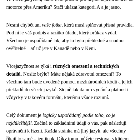
motorce přes Ameriku? Stačí ukázat kategorii A a je jasno.
Nesmí chybět ani
vaše fotka
, která musí splňovat přísná pravidla.
Pod ní je váš podpis a razítko úřadu, který průkaz vydal.
Všechno je uspořádané tak, aby to bylo přehledné a snadno
ověřitelné – ať už jste v Kanadě nebo v Keni.
Vícejazyčnost se týká i
různých omezení a technických
detailů
. Nosíte brýle? Máte nějaká zdravotní omezení? To
všechno tam bude uvedené pomocí mezinárodních kódů a jejich
překladů do všech jazyků. Stejně tak datum vydání a platnosti –
vždycky v takovém formátu, kterému všude rozumí.
Celý dokument je
logicky uspořádaný podle toho, co je
nejdůležitější
. Začíná to základními údaji o vás, pak následují
oprávnění k řízení. Každá stránka má jiný jazyk, ale všechny
říkají to samé – jen jinak. Díky tomu můžete cestovat s klidem.