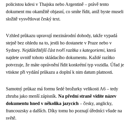
policistou kdesi v Thajsku nebo Argentině – právě tento
dokument mu okamžitě objasní, co smíte řídit, aniž byste museli
složitě vysvětlovat český text.
Vzhled průkazu upravují mezinárodní dohody, takže vypadá
stejně bez ohledu na to, jestli ho dostanete v Praze nebo v
Sydney.
Nejdůležitější část tvoří razítka s kategoriemi
, která
najdete uvnitř tohoto skládacího dokumentu. Každé razítko
potvrzuje, že máte oprávnění řídit konkrétní typ vozidla. Úřad je
vtiskne při vydání průkazu a doplní k nim datum platnosti.
Samotný průkaz má formu šedé brožurky velikosti A6 – tedy
zhruba jako menší zápisník.
Na přední straně vidíte název
dokumentu hned v několika jazycích
– česky, anglicky,
francouzsky a dalších. Díky tomu ho poznají úředníci všude na
světě.