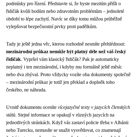
podmínky pro řízení. Představte si, že byste mezitím přišli o
řidičák kvůli bodům nebo zdravotním problémům – jednoleté
období to lépe zachytí. Navíc se díky tomu můžou průběžně
vylepšovat bezpečnostní prvky proti padělkům.
Tady je ještě jedna věc, kterou rozhodně nesmíte přehlédnout:
mezinárodní průkaz nemůže být platný déle než váš český
řidičák
. Vypršel vám klasický řidičák? Pak je automaticky
neplatný i ten mezinárodní, i kdyby mu formálně ještě měsíc
nebo dva zbýval. Proto vždycky vozíte oba dokumenty společně
– mezinárodní průkaz je totiž jen překlad a doplněk toho
českého, ne náhrada.
Uvnitř dokumentu oceníte
vícejazyčné texty v jazycích členských
států
. Stejné informace se opakují v různých jazycích na
jednotlivých stránkách. Když vás zastaví policie třeba v Albánii
nebo Turecku, nemusíte se snažit vysvětlovat, co znamenají