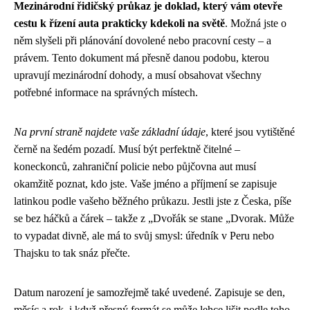
Mezinárodní řidičský průkaz je doklad, který vám otevře
cestu k řízení auta prakticky kdekoli na světě
. Možná jste o
něm slyšeli při plánování dovolené nebo pracovní cesty – a
právem. Tento dokument má přesně danou podobu, kterou
upravují mezinárodní dohody, a musí obsahovat všechny
potřebné informace na správných místech.
Na první straně najdete vaše základní údaje
, které jsou vytištěné
černě na šedém pozadí. Musí být perfektně čitelné –
koneckonců, zahraniční policie nebo půjčovna aut musí
okamžitě poznat, kdo jste. Vaše jméno a příjmení se zapisuje
latinkou podle vašeho běžného průkazu. Jestli jste z Česka, píše
se bez háčků a čárek – takže z „Dvořák se stane „Dvorak. Může
to vypadat divně, ale má to svůj smysl: úředník v Peru nebo
Thajsku to tak snáz přečte.
Datum narození je samozřejmě také uvedené. Zapisuje se den,
měsíc a rok, i když přesný formát se může lehce lišit podle toho,