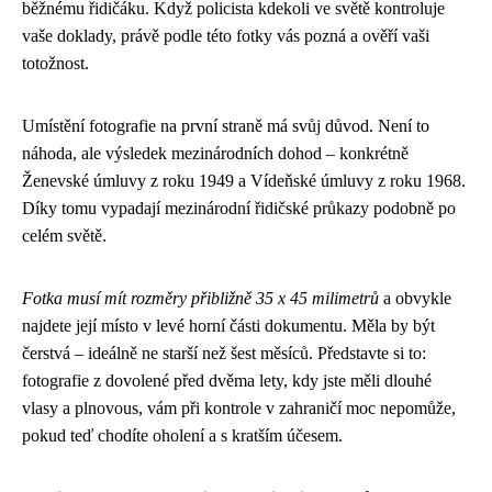
běžnému řidičáku. Když policista kdekoli ve světě kontroluje
vaše doklady, právě podle této fotky vás pozná a ověří vaši
totožnost.
Umístění fotografie na první straně má svůj důvod. Není to
náhoda, ale výsledek mezinárodních dohod – konkrétně
Ženevské úmluvy z roku 1949 a Vídeňské úmluvy z roku 1968.
Díky tomu vypadají mezinárodní řidičské průkazy podobně po
celém světě.
Fotka musí mít rozměry přibližně 35 x 45 milimetrů
a obvykle
najdete její místo v levé horní části dokumentu. Měla by být
čerstvá – ideálně ne starší než šest měsíců. Představte si to:
fotografie z dovolené před dvěma lety, kdy jste měli dlouhé
vlasy a plnovous, vám při kontrole v zahraničí moc nepomůže,
pokud teď chodíte oholení a s kratším účesem.