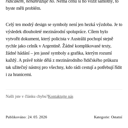
řidičákem, nenahrazuje ho
. Nemá cenu si ho vozit samotný, to
byste měli problém.
Celý ten modrý design se symboly není jen hezká výzdoba. Je to
výsledek dlouholeté mezinárodní spolupráce. Cílem bylo
vytvořit dokument, který policista v Austrálii pochopí stejně
rychle jako celník v Argentině. Žádné komplikované texty,
žádné hádání – jen jasné symboly a grafika, kterým rozumí
každý. A právě tohle dělá z mezinárodního řidičského průkazu
tak užitečný nástroj pro všechny, kdo rádi cestují a potřebují řídit
i za hranicemi.
Našli jste v článku chybu?
Kontaktujte nás
Publikováno: 24. 05. 2026
Kategorie:
Ostatní