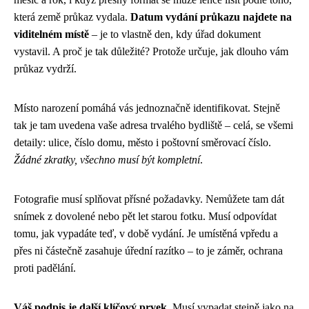
která země průkaz vydala.
Datum vydání průkazu najdete na
viditelném místě
– je to vlastně den, kdy úřad dokument
vystavil. A proč je tak důležité? Protože určuje, jak dlouho vám
průkaz vydrží.
Místo narození pomáhá vás jednoznačně identifikovat. Stejně
tak je tam uvedena vaše adresa trvalého bydliště – celá, se všemi
detaily: ulice, číslo domu, město i poštovní směrovací číslo.
Žádné zkratky, všechno musí být kompletní
.
Fotografie musí splňovat přísné požadavky. Nemůžete tam dát
snímek z dovolené nebo pět let starou fotku. Musí odpovídat
tomu, jak vypadáte teď, v době vydání. Je umístěná vpředu a
přes ni částečně zasahuje úřední razítko – to je záměr, ochrana
proti padělání.
Váš podpis je další klíčový prvek
. Musí vypadat stejně jako na