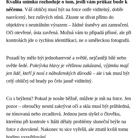
Kvalita snímku rozhoduje o tom, jestli vám průkaz bude k
něčemu
. Váš obličej musí být na fotce ostře viditelný, dobře
nasvícený, bez rušivých stínů. Zkuste se dívat přímo do
objektivu s neutrálním výrazem – žádné úsměvy ani zamračení.
Oči otevřené, ústa zavřená. Možná vám to připadá přísné, ale při
kontrolách jde o rychlou identifikaci, ne o uměleckou fotografii.
Pozadí by mělo být jednobarevné a světlé, nejčastěji bílé nebo
světle šedé.
Pokrývka hlavy je většinou zakázaná, výjimku mají
jen lidé, kteří ji nosí z náboženských důvodů
– ale i tak musí být
celý obličej od brady po čelo jasně viditelný.
Co s brýlemi? Pokud je nosíte běžně, můžete je mít na fotce. Jen
pozor – obroučky nesmí zakrývat oči a skla musí být průhledná,
ne tónovaná nebo zrcadlová. Jednou jsem slyšel o člověku,
kterému při kontrole v Itálii dělaly problémy sluneční brýle na
fotce z dovolené. Nakonec to sice vyřešil, ale ztratil kvůli tomu
hodinu vysvětlování.