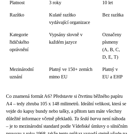
Platnost
3 roky
10 let
Razítko
Kulaté razítko
Bez razítka
vydávající organizace
Kategorie
Vypsány slovně v
Označeny
řidičského
každém jazyce
písmeny
oprávnění
(A, B, C,
D, E, T)
Mezinárodní
Platný ve 150+ zemích
Platný v
uznání
mimo EU
EU a EHP
Co znamená formát A6? Představte si čtvrtinu běžného papíru
A4 – tedy zhruba 105 x 148 milimetrů. Ideální velikost, která se
vejde do kapsy bundy nebo tašky, a přitom tam máte všechny
důležité informace včetně překladů.
Ta šedá barva
není náhoda
– je to mezinárodní standard podle Vídeňské úmluvy o silničním
provozu z roku 1968, takže tento průkaz vypadá stejně všude na