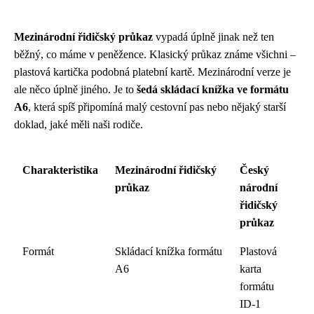
Mezinárodní řidičský průkaz
vypadá úplně jinak než ten
běžný, co máme v peněžence. Klasický průkaz známe všichni –
plastová kartička podobná platební kartě. Mezinárodní verze je
ale něco úplně jiného. Je to
šedá skládací knížka ve formátu
A6
, která spíš připomíná malý cestovní pas nebo nějaký starší
doklad, jaké měli naši rodiče.
Charakteristika
Mezinárodní řidičský
Český
průkaz
národní
řidičský
průkaz
Formát
Skládací knížka formátu
Plastová
A6
karta
formátu
ID-1