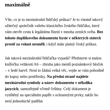
maximálně
Víte, co je to mezinárodní řidičský průkaz? Je to vlastně takový
užitečný společník vašeho klasického českého řidičáku, který
vám otevře cestu k legálnímu řízení v mnoha zemích světa.
Bez
tohoto doplňkového dokumentu byste v některých státech
prostě za volant nesměli
, i když máte platný český průkaz.
Jak taková mezinárodní řidičačka vypadá? Představte si malou
knížečku velikosti A6 – zhruba jako menší poznámkový bloček
– v šedé barvě. Není to žádná velká věc, vejde se vám pohodlně
do kapsy nebo peněženky.
Na přední straně najdete
mezinárodní symboly a název dokumentu v několika
jazycích
, samozřejmě včetně češtiny. Celý dokument je
vytištěný na speciálním papíře s ochrannými prvky, takže ho
není jednoduché padělat.