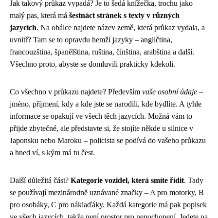
Jak takový průkaz vypadá? Je to šedá knížečka, trochu jako
malý pas, která má
šestnáct stránek s texty v různých
jazycích
. Na obálce najdete název země, která průkaz vydala, a
uvnitř? Tam se to opravdu hemží jazyky – angličtina,
francouzština, španělština, ruština, čínština, arabština a další.
Všechno proto, abyste se domluvili prakticky kdekoli.
Co všechno v průkazu najdete? Především
vaše osobní údaje
–
jméno, příjmení, kdy a kde jste se narodili, kde bydlíte. A tyhle
informace se opakují ve všech těch jazycích. Možná vám to
přijde zbytečné, ale představte si, že stojíte někde u silnice v
Japonsku nebo Maroku – policista se podívá do vašeho průkazu
a hned ví, s kým má tu čest.
Další důležitá část?
Kategorie vozidel, která smíte řídit
. Tady
se používají mezinárodně uznávané značky – A pro motorky, B
pro osobáky, C pro náklaďáky. Každá kategorie má pak popisek
ve všech jazycích, takže není prostor pro nepochopení. Jedete na