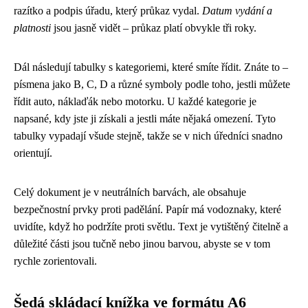
razítko a podpis úřadu, který průkaz vydal.
Datum vydání a
platnosti
jsou jasně vidět – průkaz platí obvykle tři roky.
Dál následují tabulky s kategoriemi, které smíte řídit. Znáte to –
písmena jako B, C, D a různé symboly podle toho, jestli můžete
řídit auto, náklaďák nebo motorku. U každé kategorie je
napsané, kdy jste ji získali a jestli máte nějaká omezení. Tyto
tabulky vypadají všude stejně, takže se v nich úředníci snadno
orientují.
Celý dokument je v neutrálních barvách, ale obsahuje
bezpečnostní prvky proti padělání. Papír má vodoznaky, které
uvidíte, když ho podržíte proti světlu. Text je vytištěný čitelně a
důležité části jsou tučně nebo jinou barvou, abyste se v tom
rychle zorientovali.
Šedá skládací knížka ve formátu A6