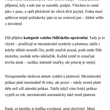
příjmení, kdy a kde jste se narodili, podpis. Všechno to samé
jako v pasu, a opět přeložené do všech těch jazyků. Fotka musí
splňovat stejné požadavky jako ta na cestovní pas – žádné selfie
z dovolené.
Dál přijdou
kategorie vašeho řidičského oprávnění
. Tady je to
chytré – používají se mezinárodní symboly a písmena, takže i
kdyby někdo neuměl číst, podle značek pozná, jestli smíte řídit
motorku, osobák nebo náklaďák. Každá země to označuje
trochu jinak – razítka, tisknuté značky, ale princip je stejný.
Nezapomeňte sledovat
datum vydání a platnosti
. Mezinárodní
průkaz platí maximálně tři roky, ale pozor – nikdy nesmí platit
déle než váš národní průkaz. Takže když vám český průkaz
vyprší za rok, mezinárodní automaticky také ztratí platnost.
Papír, ze kterého je knížka vyrobená, není obyčejný. Musí