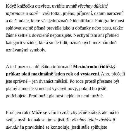
Když knížečku otevřete, uvidíte uvnitř
všechny důležité
informace o sobě
– vaši fotku, jméno, příjmení, datum narození
a další údaje, které vás jednoznačně identifikují. Fotografie musí
splňovat stejně přísná pravidla jako u občanky nebo pasu, takže
žádné selfie z dovolené nepoužijete. Nechybí tam ani přehled
kategorií vozidel, která smíte řídit, označených mezinárodně
uznávanými symboly.
A teď pozor na důležitou informaci!
Mezinárodní řidičský
průkaz platí maximálně jeden rok od vystavení
. Ano, přečetli
jste správně – jen dvanáct měsíců. Po roce prostě přestane být
platný a musíte si nechat vystavit nový, pokud ho ještě
potřebujete. Prodloužit platnost nejde, to není možné.
Proč jen rok? Může se vám to zdát zbytečně krátké, ale má to
svůj smysl. Jednak se tím zajistí, že
všechny údaje zůstávají
aktuální
a pravidelně se kontroluje, jestli stále splňujete