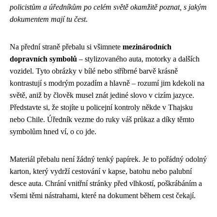
policistům a úředníkům po celém světě okamžitě poznat, s jakým
dokumentem mají tu čest
.
Na přední straně přebalu si všimnete
mezinárodních
dopravních symbolů
– stylizovaného auta, motorky a dalších
vozidel. Tyto obrázky v bílé nebo stříbrné barvě krásně
kontrastují s modrým pozadím a hlavně – rozumí jim kdekoli na
světě, aniž by člověk musel znát jediné slovo v cizím jazyce.
Představte si, že stojíte u policejní kontroly někde v Thajsku
nebo Chile. Úředník vezme do ruky váš průkaz a díky těmto
symbolům hned ví, o co jde.
Materiál přebalu není žádný tenký papírek. Je to pořádný odolný
karton, který vydrží cestování v kapse, batohu nebo palubní
desce auta. Chrání vnitřní stránky před vlhkostí, poškrábáním a
všemi těmi nástrahami, které na dokument během cest čekají.