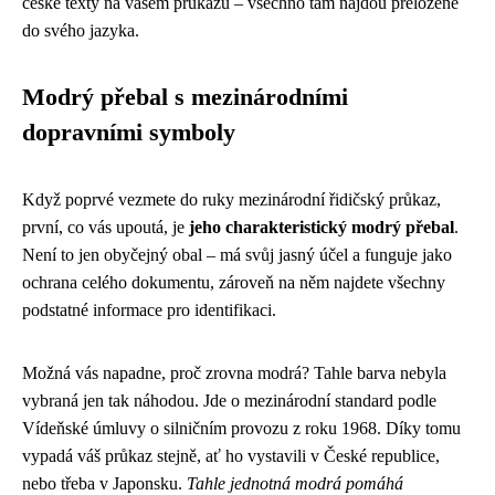
české texty na vašem průkazu – všechno tam najdou přeložené
do svého jazyka.
Modrý přebal s mezinárodními
dopravními symboly
Když poprvé vezmete do ruky mezinárodní řidičský průkaz,
první, co vás upoutá, je
jeho charakteristický modrý přebal
.
Není to jen obyčejný obal – má svůj jasný účel a funguje jako
ochrana celého dokumentu, zároveň na něm najdete všechny
podstatné informace pro identifikaci.
Možná vás napadne, proč zrovna modrá? Tahle barva nebyla
vybraná jen tak náhodou. Jde o mezinárodní standard podle
Vídeňské úmluvy o silničním provozu z roku 1968. Díky tomu
vypadá váš průkaz stejně, ať ho vystavili v České republice,
nebo třeba v Japonsku.
Tahle jednotná modrá pomáhá