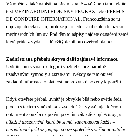
Všimněte si také nápisů na přední straně – většinou tam uvidíte
text MEZINÁRODNÍ ŘIDIČSKÝ PRŮKAZ nebo PERMIS
DE CONDUIRE INTERNATIONAL. Francouzština se tu
objevuje docela často, protože je to jeden z oficiálních jazyků
mezinárodních úmluv. Pod těmito nápisy najdete označení země,
která průkaz vydala – důležitý detail pro ověření platnosti.
Zadní strana přebalu skryva další zajímavé informace
.
Uvidíte tam seznam kategorií vozidel s mezinárodně
uznávanými symboly a zkratkami. Někdy se tam objeví i
základní informace o platnosti nebo krátké pokyny k použití.
Když otevřete přebal, uvnitř je obvykle bílá nebo světle šedá
plocha s textem v několika jazycích. Ten vysvětluje, k čemu
dokument slouží a na jakém právním základě stojí.
A tady je
důležité upozornění, které by si měl zapamatovat každý –
mezinárodní průkaz funguje pouze společně s vaším národním