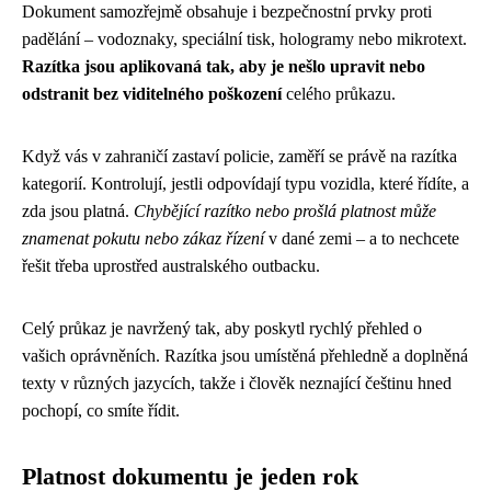
Dokument samozřejmě obsahuje i bezpečnostní prvky proti
padělání – vodoznaky, speciální tisk, hologramy nebo mikrotext.
Razítka jsou aplikovaná tak, aby je nešlo upravit nebo
odstranit bez viditelného poškození
celého průkazu.
Když vás v zahraničí zastaví policie, zaměří se právě na razítka
kategorií. Kontrolují, jestli odpovídají typu vozidla, které řídíte, a
zda jsou platná.
Chybějící razítko nebo prošlá platnost může
znamenat pokutu nebo zákaz řízení
v dané zemi – a to nechcete
řešit třeba uprostřed australského outbacku.
Celý průkaz je navržený tak, aby poskytl rychlý přehled o
vašich oprávněních. Razítka jsou umístěná přehledně a doplněná
texty v různých jazycích, takže i člověk neznající češtinu hned
pochopí, co smíte řídit.
Platnost dokumentu je jeden rok