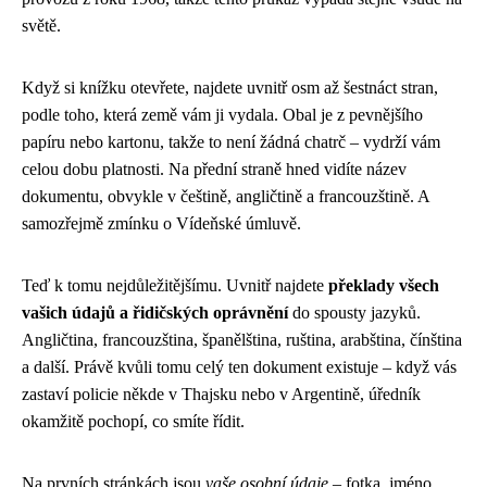
světě.
Když si knížku otevřete, najdete uvnitř osm až šestnáct stran,
podle toho, která země vám ji vydala. Obal je z pevnějšího
papíru nebo kartonu, takže to není žádná chatrč – vydrží vám
celou dobu platnosti. Na přední straně hned vidíte název
dokumentu, obvykle v češtině, angličtině a francouzštině. A
samozřejmě zmínku o Vídeňské úmluvě.
Teď k tomu nejdůležitějšímu. Uvnitř najdete
překlady všech
vašich údajů a řidičských oprávnění
do spousty jazyků.
Angličtina, francouzština, španělština, ruština, arabština, čínština
a další. Právě kvůli tomu celý ten dokument existuje – když vás
zastaví policie někde v Thajsku nebo v Argentině, úředník
okamžitě pochopí, co smíte řídit.
Na prvních stránkách jsou
vaše osobní údaje
– fotka, jméno,