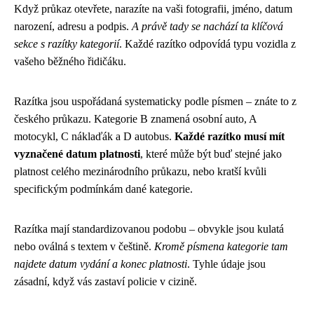
Když průkaz otevřete, narazíte na vaši fotografii, jméno, datum
narození, adresu a podpis.
A právě tady se nachází ta klíčová
sekce s razítky kategorií
. Každé razítko odpovídá typu vozidla z
vašeho běžného řidičáku.
Razítka jsou uspořádaná systematicky podle písmen – znáte to z
českého průkazu. Kategorie B znamená osobní auto, A
motocykl, C náklaďák a D autobus.
Každé razítko musí mít
vyznačené datum platnosti
, které může být buď stejné jako
platnost celého mezinárodního průkazu, nebo kratší kvůli
specifickým podmínkám dané kategorie.
Razítka mají standardizovanou podobu – obvykle jsou kulatá
nebo oválná s textem v češtině.
Kromě písmena kategorie tam
najdete datum vydání a konec platnosti
. Tyhle údaje jsou
zásadní, když vás zastaví policie v cizině.