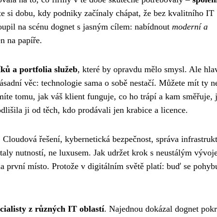
te si dobu, kdy podniky začínaly chápat, že bez kvalitního IT
toupil na scénu dognet s jasným cílem: nabídnout
moderní a
en na papíře.
ů a portfolia služeb
, které by opravdu mělo smysl. Ale hla
zásadní věc: technologie sama o sobě nestačí. Můžete mít ty ne
te tomu, jak váš klient funguje, co ho trápí a kam směřuje, j
lišila ji od těch, kdo prodávali jen krabice a licence.
. Cloudová řešení, kybernetická bezpečnost, správa infrastruk
taly nutností, ne luxusem. Jak udržet krok s neustálým vývo
a první místo. Protože v digitálním světě platí: buď se pohyb
cialisty z různých IT oblastí
. Najednou dokázal dognet pokr