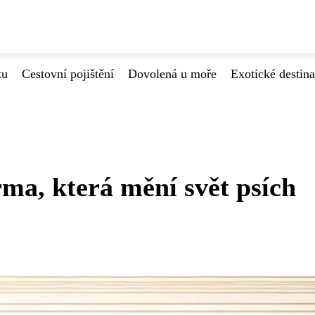
ku
Cestovní pojištění
Dovolená u moře
Exotické destin
rma, která mění svět psích