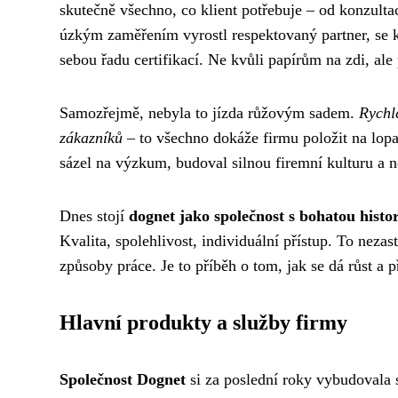
skutečně všechno, co klient potřebuje – od konzult
úzkým zaměřením vyrostl respektovaný partner, se k
sebou řadu certifikací. Ne kvůli papírům na zdi, ale 
Samozřejmě, nebyla to jízda růžovým sadem.
Rychl
zákazníků
– to všechno dokáže firmu položit na lop
sázel na výzkum, budoval silnou firemní kulturu a neu
Dnes stojí
dognet jako společnost s bohatou histo
Kvalita, spolehlivost, individuální přístup. To neza
způsoby práce. Je to příběh o tom, jak se dá růst a 
Hlavní produkty a služby firmy
Společnost Dognet
si za poslední roky vybudovala 