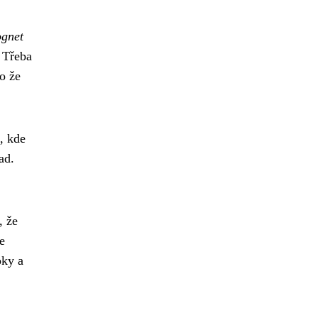
ognet
. Třeba
o že
o, kde
ad.
, že
e
oky a