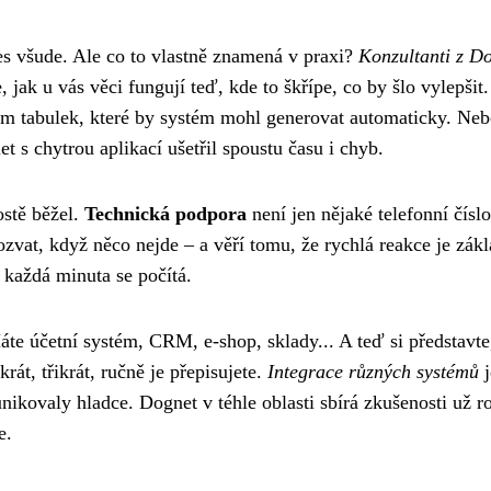
nes všude. Ale co to vlastně znamená v praxi?
Konzultanti z D
 jak u vás věci fungují teď, kde to škřípe, co by šlo vylepšit
ním tabulek, které by systém mohl generovat automaticky. Neb
t s chytrou aplikací ušetřil spoustu času i chyb.
ostě běžel.
Technická podpora
není jen nějaké telefonní čísl
zvat, když něco nejde – a věří tomu, že rychlá reakce je zákl
každá minuta se počítá.
te účetní systém, CRM, e-shop, sklady... A teď si představte
át, třikrát, ručně je přepisujete.
Integrace různých systémů
j
ikovaly hladce. Dognet v téhle oblasti sbírá zkušenosti už r
e.