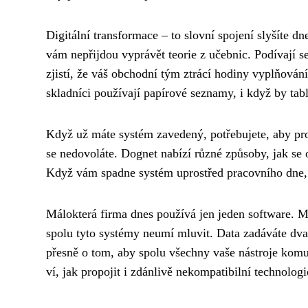
Digitální transformace – to slovní spojení slyšíte d
vám nepřijdou vyprávět teorie z učebnic. Podívají se,
zjistí, že váš obchodní tým ztrácí hodiny vyplňová
skladníci používají papírové seznamy, i když by table
Když už máte systém zavedený, potřebujete, aby pr
se nedovoláte. Dognet nabízí různé způsoby, jak se o
Když vám spadne systém uprostřed pracovního dne, 
Málokterá firma dnes používá jen jeden software. Má
spolu tyto systémy neumí mluvit. Data zadáváte dvakr
přesně o tom, aby spolu všechny vaše nástroje komun
ví, jak propojit i zdánlivě nekompatibilní technologi