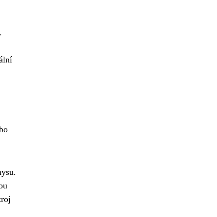
.
ální
ebo
nysu.
nou
roj