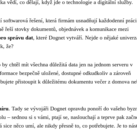
ka vědí, co dělají, když jde o technologie a digitální služby.
í softwarová řešení, která firmám usnadňují každodenní práci
enně řeší stovky dokumentů, objednávek a komunikace mezi
pro správu dat
, které Dognet vytváří. Nejde o nějaké univerz
k, že?
by chtěl mít všechna důležitá data jen na jednom serveru v
informace bezpečně uložené, dostupné odkudkoliv a zároveň
bujete přistoupit k důležitému dokumentu večer z domova n
míru
. Tady se vývojáři Dognet opravdu ponoří do vašeho byz
lu – sednou si s vámi, ptají se, naslouchají a teprve pak zač
sice něco umí, ale nikdy přesně to, co potřebujete. Je to nást