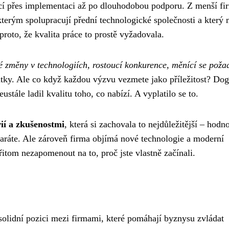
ací přes implementaci až po dlouhodobou podporu. Z menší fi
terým spolupracují přední technologické společnosti a který 
proto, že kvalita práce to prostě vyžadovala.
é změny v technologiích, rostoucí konkurence, měnící se poža
atky. Ale co když každou výzvu vezmete jako příležitost? Dog
stále ladil kvalitu toho, co nabízí. A vyplatilo se to.
rií a zkušenostmi
, která si zachovala to nejdůležitější – hodno
staráte. Ale zároveň firma objímá nové technologie a moderní
přitom nezapomenout na to, proč jste vlastně začínali.
solidní pozici mezi firmami, které pomáhají byznysu zvládat