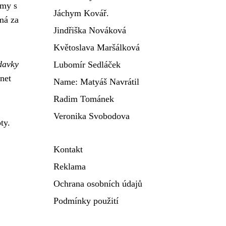
rmy s
Jáchym Kovář.
má za
Jindřiška Nováková
Květoslava Maršálková
davky
Lubomír Sedláček
net
Name: Matyáš Navrátil
Radim Tománek
Veronika Svobodova
ty.
Kontakt
Reklama
Ochrana osobních údajů
Podmínky použití