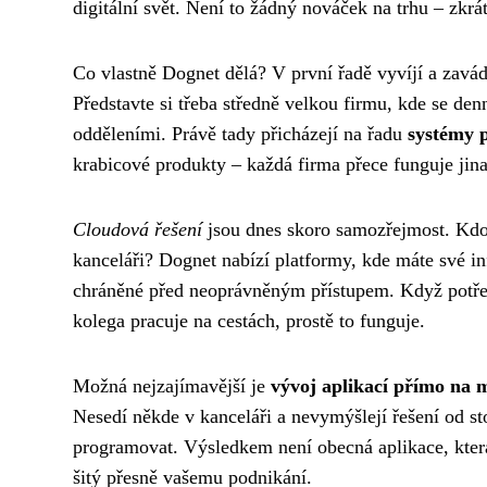
digitální svět. Není to žádný nováček na trhu – zkrát
Co vlastně Dognet dělá? V první řadě vyvíjí a zavád
Představte si třeba středně velkou firmu, kde se d
odděleními. Právě tady přicházejí na řadu
systémy 
krabicové produkty – každá firma přece funguje jina
Cloudová řešení
jsou dnes skoro samozřejmost. Kdo 
kanceláři? Dognet nabízí platformy, kde máte své 
chráněné před neoprávněným přístupem. Když potře
kolega pracuje na cestách, prostě to funguje.
Možná nejzajímavější je
vývoj aplikací přímo na 
Nesedí někde v kanceláři a nevymýšlejí řešení od sto
programovat. Výsledkem není obecná aplikace, která 
šitý přesně vašemu podnikání.