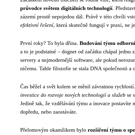
průvodce světem digitálních technologií
. Představ
zázemí prostě nepojedou dál. Právě v této chvíli vs
efektivní řešení
, která skutečně fungují v praxi, ne j
První roky? To byla dřina.
Budování týmu odborník
a to je podstatné – dognet od začátku chápal jednu 
servery a nejmodernější software, ale pokud nerozumí
ničemu. Tahle filozofie se stala DNA společnosti a od
Čas běžel a svět kolem se měnil závratnou rychlostí
investice do rozvoje nových technologií a služeb
se s
Jedině tak, že vzdělávání týmu a inovace postavíte n
dopředu, nebo zaostáváte.
Přelomovým okamžikem bylo
rozšíření týmu o spe