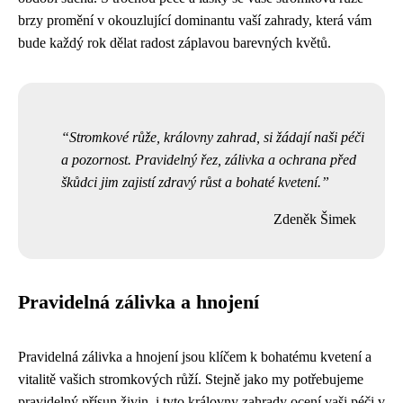
brzy promění v okouzlující dominantu vaší zahrady, která vám
bude každý rok dělat radost záplavou barevných květů.
Stromkové růže, královny zahrad, si žádají naši péči
a pozornost. Pravidelný řez, zálivka a ochrana před
škůdci jim zajistí zdravý růst a bohaté kvetení.
Zdeněk Šimek
Pravidelná zálivka a hnojení
Pravidelná zálivka a hnojení jsou klíčem k bohatému kvetení a
vitalitě vašich stromkových růží. Stejně jako my potřebujeme
pravidelný přísun živin, i tyto královny zahrady ocení vaši péči v