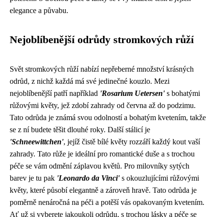
elegance a půvabu.
Nejoblíbenější odrůdy stromkových růží
Svět stromkových růží nabízí nepřeberné množství krásných
odrůd, z nichž každá má své jedinečné kouzlo. Mezi
nejoblíbenější patří například
'Rosarium Uetersen'
s bohatými
růžovými květy, jež zdobí zahrady od června až do podzimu.
Tato odrůda je známá svou odolností a bohatým kvetením, takže
se z ní budete těšit dlouhé roky. Další stálicí je
'Schneewittchen'
, jejíž čistě bílé květy rozzáří každý kout vaší
zahrady. Tato růže je ideální pro romantické duše a s trochou
péče se vám odmění záplavou květů. Pro milovníky sytých
barev je tu pak
'Leonardo da Vinci'
s okouzlujícími růžovými
květy, které působí elegantně a zároveň hravě. Tato odrůda je
poměrně nenáročná na péči a potěší vás opakovaným kvetením.
Ať už si vyberete jakoukoli odrůdu, s trochou lásky a péče se