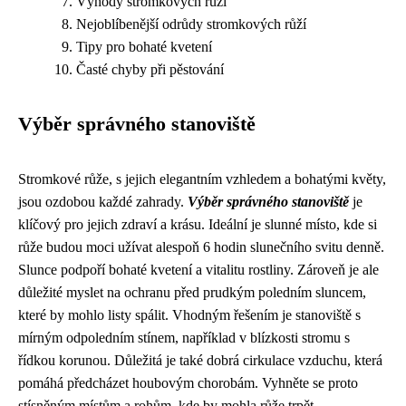
Výhody stromkových růží
Nejoblíbenější odrůdy stromkových růží
Tipy pro bohaté kvetení
Časté chyby při pěstování
Výběr správného stanoviště
Stromkové růže, s jejich elegantním vzhledem a bohatými květy,
jsou ozdobou každé zahrady.
Výběr správného stanoviště
je
klíčový pro jejich zdraví a krásu. Ideální je slunné místo, kde si
růže budou moci užívat alespoň 6 hodin slunečního svitu denně.
Slunce podpoří bohaté kvetení a vitalitu rostliny. Zároveň je ale
důležité myslet na ochranu před prudkým poledním sluncem,
které by mohlo listy spálit. Vhodným řešením je stanoviště s
mírným odpoledním stínem, například v blízkosti stromu s
řídkou korunou. Důležitá je také dobrá cirkulace vzduchu, která
pomáhá předcházet houbovým chorobám. Vyhněte se proto
stísněným místům a rohům, kde by mohla růže trpět