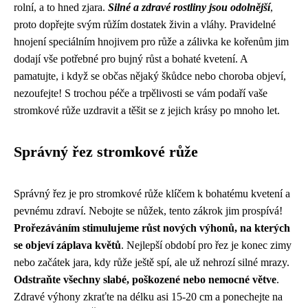
rolní, a to hned zjara.
Silné a zdravé rostliny jsou odolnější
,
proto dopřejte svým růžím dostatek živin a vláhy. Pravidelné
hnojení speciálním hnojivem pro růže a zálivka ke kořenům jim
dodají vše potřebné pro bujný růst a bohaté kvetení. A
pamatujte, i když se občas nějaký škůdce nebo choroba objeví,
nezoufejte! S trochou péče a trpělivosti se vám podaří vaše
stromkové růže uzdravit a těšit se z jejich krásy po mnoho let.
Správný řez stromkové růže
Správný řez je pro stromkové růže klíčem k bohatému kvetení a
pevnému zdraví. Nebojte se nůžek, tento zákrok jim prospívá!
Prořezáváním stimulujeme růst nových výhonů, na kterých
se objeví záplava květů
. Nejlepší období pro řez je konec zimy
nebo začátek jara, kdy růže ještě spí, ale už nehrozí silné mrazy.
Odstraňte všechny slabé, poškozené nebo nemocné větve
.
Zdravé výhony zkraťte na délku asi 15-20 cm a ponechejte na