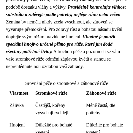
podobě dostatku vláhy a výživy.
Pravidelně kontrolujte vlhkost
substrátu a zalévejte podle potřeby, nejlépe ráno nebo večer.
Zemina by neměla nikdy zcela vyschnout, ale zároveň se
vyvarujte přemokření. Pro zdravý růst a bohatou násadu květů
dopřejte svým růžím pravidelné hnojení.
Vhodné je použít
speciální hnojivo určené přímo pro růže, které jim dodá
všechny potřebné živiny.
S trochou péče a pozornosti se vám
vaše stromkové růže odmění záplavou květů a stanou se
nepřehlédnutelnou ozdobou vaší zahrady.
Srovnání péče o stromkové a záhonové růže
Vlastnost
Stromkové růže
Záhonové růže
Zálivka
Častější, kořeny
Méně častá, dle
vysychají rychleji
potřeby
Hnojení
Důležité pro bohaté
Důležité pro bohaté
kvetení
kvetení