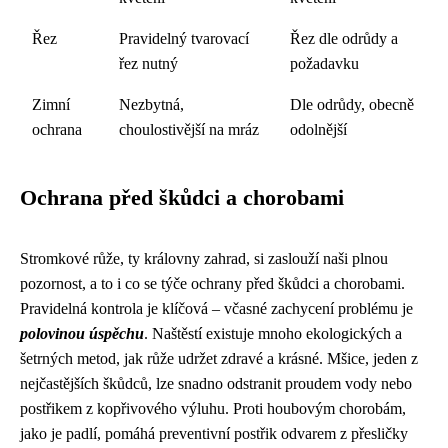
Řez
Pravidelný tvarovací
Řez dle odrůdy a
řez nutný
požadavku
Zimní
Nezbytná,
Dle odrůdy, obecně
ochrana
choulostivější na mráz
odolnější
Ochrana před škůdci a chorobami
Stromkové růže, ty královny zahrad, si zaslouží naši plnou
pozornost, a to i co se týče ochrany před škůdci a chorobami.
Pravidelná kontrola je klíčová – včasné zachycení problému je
polovinou úspěchu
. Naštěstí existuje mnoho ekologických a
šetrných metod, jak růže udržet zdravé a krásné. Mšice, jeden z
nejčastějších škůdců, lze snadno odstranit proudem vody nebo
postřikem z kopřivového výluhu. Proti houbovým chorobám,
jako je padlí, pomáhá preventivní postřik odvarem z přesličky