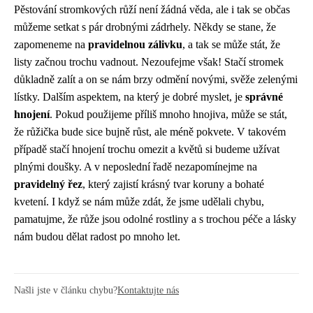
Pěstování stromkových růží není žádná věda, ale i tak se občas
můžeme setkat s pár drobnými zádrhely. Někdy se stane, že
zapomeneme na
pravidelnou zálivku
, a tak se může stát, že
listy začnou trochu vadnout. Nezoufejme však! Stačí stromek
důkladně zalít a on se nám brzy odmění novými, svěže zelenými
lístky. Dalším aspektem, na který je dobré myslet, je
správné
hnojení
. Pokud použijeme příliš mnoho hnojiva, může se stát,
že růžička bude sice bujně růst, ale méně pokvete. V takovém
případě stačí hnojení trochu omezit a květů si budeme užívat
plnými doušky. A v neposlední řadě nezapomínejme na
pravidelný řez
, který zajistí krásný tvar koruny a bohaté
kvetení. I když se nám může zdát, že jsme udělali chybu,
pamatujme, že růže jsou odolné rostliny a s trochou péče a lásky
nám budou dělat radost po mnoho let.
Našli jste v článku chybu?
Kontaktujte nás