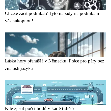
Chcete začít podnikat? Tyto nápady na podnikání
vás nakopnou!
Láska hory přenáší i v Německu: Práce pro páry bez
znalosti jazyka
Kde zjistit počet bodů v kartě řidiče?