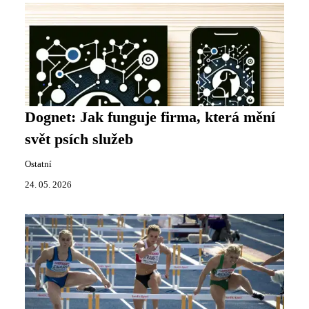
Dognet: Jak funguje firma, která mění
svět psích služeb
Ostatní
24. 05. 2026