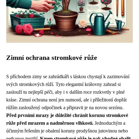
Zimní ochrana stromkové růže
S příchodem zimy se zahrádkáři s láskou chystají k zazimování
svých stromkových růží. Tyto elegantní královny zahrad si
zaslouží tu nejlepší péči, aby i v dalším roce rozkvetly v plné
kráse. Zimní ochrana není jen nutností, ale i příležitostí dopřát
růžím zasloužený odpočinek a připravit je na novou sezónu.
Před prvními mrazy je důležité chránit korunu stromkové
růže před mrazem a nadměrnou vlhkostí.
Jednoduchým a
účinným řešením je obalení koruny prodyšnou jutovinou nebo
netkanou textilií.
Kmen stromkové růže je pak vhodné obalit