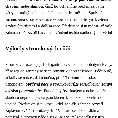
chvojím nebo slámou,
čímž ho ochráníme před mrazivými
větry a prudkým sluncem během zimních měsíců. Správně
zazimovaná stromková růže se vám odvděčí bohatým kvetením
a zdravým růstem i v dalším roce. Představte si tu radost, až vaše
zahrada opět zazáří barvami a vůněmi těchto nádherných květin!
Výhody stromkových růží
Stromkové růže, s jejich elegantním vzhledem a bohatými květy,
přinášejí do zahrady nádech romantiky a vznešenosti. Péče o ně,
ačkoliv se může zdát náročná, přináší nesmírnou radost a
uspokojení.
Správná péče o stromkové růže zaručí jejich zdraví
a krásu po mnoho let.
Pravidelný řez, hnojení a ochrana před
škůdci a nepřízní počasí jsou klíčem k bohatému kvetení a
vitalitě. Představte si tu krásu, když se vaše zahrada rozzáří
záplavou květů stromkových růží, stane se oázou klidu a
potěšení. S trochou péče a lásky se i vy můžete těšit z jejich