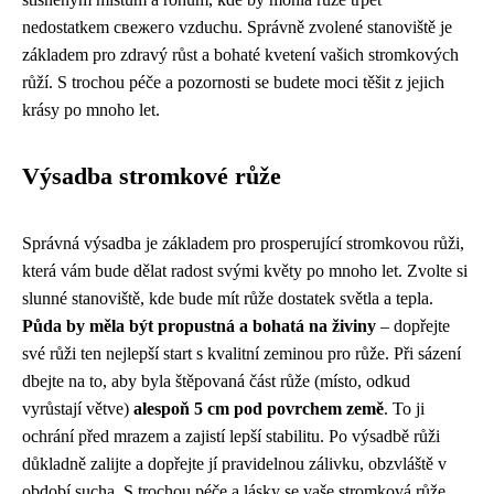
nedostatkem свежего vzduchu. Správně zvolené stanoviště je
základem pro zdravý růst a bohaté kvetení vašich stromkových
růží. S trochou péče a pozornosti se budete moci těšit z jejich
krásy po mnoho let.
Výsadba stromkové růže
Správná výsadba je základem pro prosperující stromkovou růži,
která vám bude dělat radost svými květy po mnoho let. Zvolte si
slunné stanoviště, kde bude mít růže dostatek světla a tepla.
Půda by měla být propustná a bohatá na živiny
– dopřejte
své růži ten nejlepší start s kvalitní zeminou pro růže. Při sázení
dbejte na to, aby byla štěpovaná část růže (místo, odkud
vyrůstají větve)
alespoň 5 cm pod povrchem země
. To ji
ochrání před mrazem a zajistí lepší stabilitu. Po výsadbě růži
důkladně zalijte a dopřejte jí pravidelnou zálivku, obzvláště v
období sucha. S trochou péče a lásky se vaše stromková růže