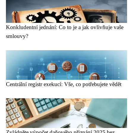
Konkludentní jednání: Co to je a jak ovlivňuje vaše
smlouvy?
Centrální registr exekucí: Vše, co potřebujete vědět
Zvládněte výpočet daňového přiznání 2025 bez