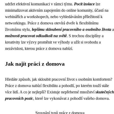
udržet efektivní komunikaci v rámci týmu.
Pocit izolace
lze
minimalizovat aktivním zapojením do online komunity, účastí na
webinářích a workshopech, nebo vyhledáváním příležitostí k
networkingu. Práce z domova otevírá dveře k flexibilnímu
životnímu stylu,
lepšímu skloubení pracovního a osobního života
a
možnosti pracovat odkudkoli na světě
. S trochou disciplíny a
kreativity lze výzvy proměnit ve výhody a užít si svobodu a
nezávislost, kterou práce z domova nabízí.
Jak najít práci z domova
Hledáte způsob, jak skloubit pracovní život s osobním komfortem?
Práce z domova nabízí flexibilitu a pohodlí, po kterém touží stále
více lidí. A co je nejlepší? Existuje nepřeberné množství
skutečných
pracovních pozic
, které lze vykonávat z pohodlí vašeho domova.
Srovnání typů práce z domova