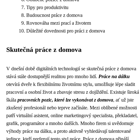
Tipy pro produktivitu
Budoucnost práce z domova
Rovnováha mezi prací a životem
Důležité dovednosti pro práci z domova
Skutečná práce z domova
V dnešní době digitálních technologií se skutečná práce z domova
stává stále dostupnější realitou pro mnoho lidí.
Práce na dálku
otevírá dveře k flexibilnímu životnímu stylu, umožňuje lépe sladit
pracovní a osobní život a zbavuje stresu z dojíždění. Existuje široká
škála
pracovních pozic, které lze vykonávat z domova
, ať už jste
zkušený profesionál nebo teprve začínáte. Mezi oblíbené možnosti
patří virtuální asistent, online marketingový specialista, překladatel,
grafik, programátor a mnoho dalších. Mnoho firem si uvědomuje
výhody práce na dálku, a proto aktivně vyhledávají talentované
jedince, kteří preferují tento styl práce. Práce z domova přináší