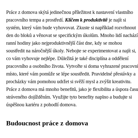
Práce z domova skýtá jedinečnou příležitost k nastavení vlastního
pracovního tempa a prostředí.
Klíčem k produktivitě
je najít si
systém, který vám bude vyhovovat. Zkuste si například rozvrhnout
den do bloků a věnovat se specifickým úkolům. Mnoho lidí nachází
ranní hodiny jako nejproduktivnější část dne, kdy se mohou
soustředit na náročnější úkoly. Nebojte se experimentovat a najít si,
co vám vyhovuje nejlépe. Důležitá je také disciplína a oddělení
pracovního a osobního života. Vytvořte si doma vyhrazené pracovn
místo, které vám pomůže se lépe soustředit. Pravidelné přestávky a
procházky vám pomohou udržet si svěží mysl a zvýšit kreativitu.
Práce z domova má mnoho benefitů, jako je flexibilita a úspora čas
stráveného dojížděním. Využijte tyto benefity naplno a budujte si
úspěšnou kariéru z pohodlí domova.
Budoucnost práce z domova