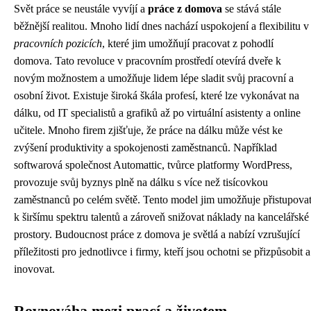
Svět práce se neustále vyvíjí a
práce z domova
se stává stále
běžnější realitou. Mnoho lidí dnes nachází uspokojení a flexibilitu v
pracovních pozicích
, které jim umožňují pracovat z pohodlí
domova. Tato revoluce v pracovním prostředí otevírá dveře k
novým možnostem a umožňuje lidem lépe sladit svůj pracovní a
osobní život. Existuje široká škála profesí, které lze vykonávat na
dálku, od IT specialistů a grafiků až po virtuální asistenty a online
učitele. Mnoho firem zjišťuje, že práce na dálku může vést ke
zvýšení produktivity a spokojenosti zaměstnanců. Například
softwarová společnost Automattic, tvůrce platformy WordPress,
provozuje svůj byznys plně na dálku s více než tisícovkou
zaměstnanců po celém světě. Tento model jim umožňuje přistupova
k širšímu spektru talentů a zároveň snižovat náklady na kancelářské
prostory. Budoucnost práce z domova je světlá a nabízí vzrušující
příležitosti pro jednotlivce i firmy, kteří jsou ochotni se přizpůsobit a
inovovat.