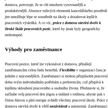
domova, potvrzuje, že se cítí mnohem vyrovnanější a
produktivnější. Absence rušivých elementů kancelářského prostředí
jim umožňuje lépe se soustředit na úkoly a dosahovat lepších
pracovních výsledků. A co víc,
práce z domova otevírá dveře k
široké škále pracovních pozic
, které by jinak byly geograficky
nedostupné.
Výhody pro zaměstnance
Pracovní pozice, které lze vykonávat z domova, přinášejí
zaměstnancům celou řadu benefitů.
Flexibilita
v organizaci času je
jedním z nejcennějších. Zaměstnanci si mohou přizpůsobit pracovní
dobu svým individuálním potřebám a preferencím, což přispívá k
lepšímu skloubení pracovního a osobního života. Představte si, že
začínáte svůj pracovní den jógou a snídaní s rodinou, abyste pak s
čistou hlavou a plní energie zvládli všechny pracovní úkoly. Práce z
domova otevírá dveře k větší
nezávislosti
a autonomii. Zaměstnanci