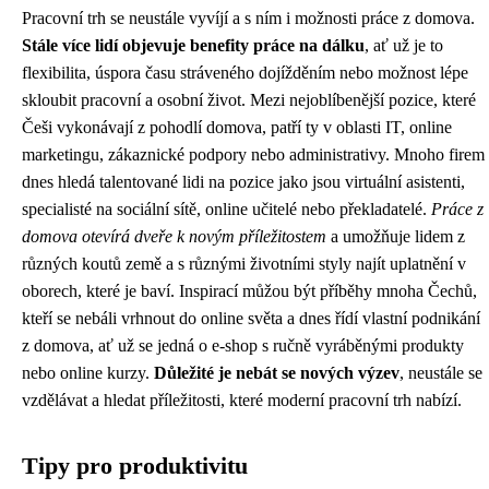
Pracovní trh se neustále vyvíjí a s ním i možnosti práce z domova.
Stále více lidí objevuje benefity práce na dálku
, ať už je to
flexibilita, úspora času stráveného dojížděním nebo možnost lépe
skloubit pracovní a osobní život. Mezi nejoblíbenější pozice, které
Češi vykonávají z pohodlí domova, patří ty v oblasti IT, online
marketingu, zákaznické podpory nebo administrativy. Mnoho firem
dnes hledá talentované lidi na pozice jako jsou virtuální asistenti,
specialisté na sociální sítě, online učitelé nebo překladatelé.
Práce z
domova otevírá dveře k novým příležitostem
a umožňuje lidem z
různých koutů země a s různými životními styly najít uplatnění v
oborech, které je baví. Inspirací můžou být příběhy mnoha Čechů,
kteří se nebáli vrhnout do online světa a dnes řídí vlastní podnikání
z domova, ať už se jedná o e-shop s ručně vyráběnými produkty
nebo online kurzy.
Důležité je nebát se nových výzev
, neustále se
vzdělávat a hledat příležitosti, které moderní pracovní trh nabízí.
Tipy pro produktivitu