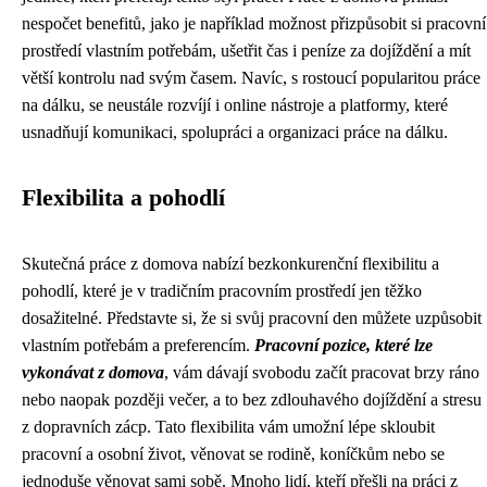
nespočet benefitů, jako je například možnost přizpůsobit si pracovní
prostředí vlastním potřebám, ušetřit čas i peníze za dojíždění a mít
větší kontrolu nad svým časem. Navíc, s rostoucí popularitou práce
na dálku, se neustále rozvíjí i online nástroje a platformy, které
usnadňují komunikaci, spolupráci a organizaci práce na dálku.
Flexibilita a pohodlí
Skutečná práce z domova nabízí bezkonkurenční flexibilitu a
pohodlí, které je v tradičním pracovním prostředí jen těžko
dosažitelné. Představte si, že si svůj pracovní den můžete uzpůsobit
vlastním potřebám a preferencím.
Pracovní pozice, které lze
vykonávat z domova
, vám dávají svobodu začít pracovat brzy ráno
nebo naopak později večer, a to bez zdlouhavého dojíždění a stresu
z dopravních zácp. Tato flexibilita vám umožní lépe skloubit
pracovní a osobní život, věnovat se rodině, koníčkům nebo se
jednoduše věnovat sami sobě. Mnoho lidí, kteří přešli na práci z