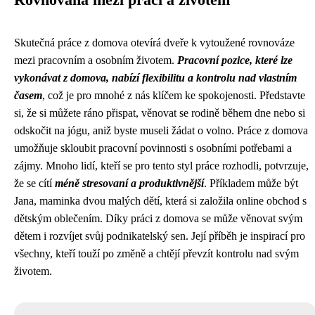
Rovnováha mezi prací a životem
Skutečná práce z domova otevírá dveře k vytoužené rovnováze
mezi pracovním a osobním životem.
Pracovní pozice, které lze
vykonávat z domova, nabízí flexibilitu a kontrolu nad vlastním
časem
, což je pro mnohé z nás klíčem ke spokojenosti. Představte
si, že si můžete ráno přispat, věnovat se rodině během dne nebo si
odskočit na jógu, aniž byste museli žádat o volno. Práce z domova
umožňuje skloubit pracovní povinnosti s osobními potřebami a
zájmy. Mnoho lidí, kteří se pro tento styl práce rozhodli, potvrzuje,
že se cítí
méně stresovaní a produktivnější
. Příkladem může být
Jana, maminka dvou malých dětí, která si založila online obchod s
dětským oblečením. Díky práci z domova se může věnovat svým
dětem i rozvíjet svůj podnikatelský sen. Její příběh je inspirací pro
všechny, kteří touží po změně a chtějí převzít kontrolu nad svým
životem.