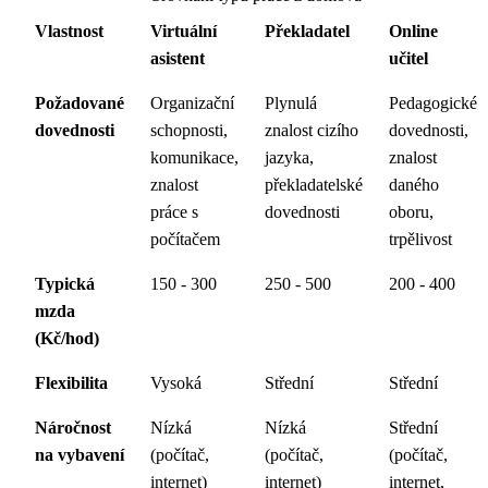
Vlastnost
Virtuální
Překladatel
Online
asistent
učitel
Požadované
Organizační
Plynulá
Pedagogické
dovednosti
schopnosti,
znalost cizího
dovednosti,
komunikace,
jazyka,
znalost
znalost
překladatelské
daného
práce s
dovednosti
oboru,
počítačem
trpělivost
Typická
150 - 300
250 - 500
200 - 400
mzda
(Kč/hod)
Flexibilita
Vysoká
Střední
Střední
Náročnost
Nízká
Nízká
Střední
na vybavení
(počítač,
(počítač,
(počítač,
internet)
internet)
internet,