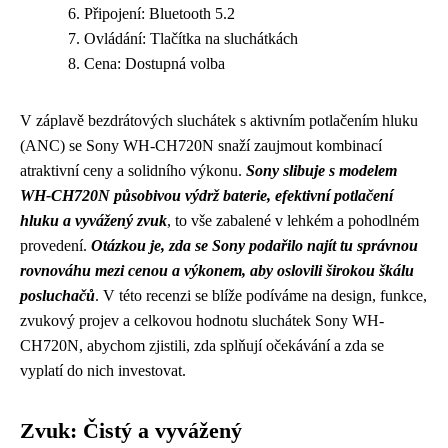
Připojení: Bluetooth 5.2
Ovládání: Tlačítka na sluchátkách
Cena: Dostupná volba
V záplavě bezdrátových sluchátek s aktivním potlačením hluku
(ANC) se Sony WH-CH720N snaží zaujmout kombinací
atraktivní ceny a solidního výkonu.
Sony slibuje s modelem
WH-CH720N působivou výdrž baterie, efektivní potlačení
hluku a vyvážený zvuk
, to vše zabalené v lehkém a pohodlném
provedení.
Otázkou je, zda se Sony podařilo najít tu správnou
rovnováhu mezi cenou a výkonem, aby oslovili širokou škálu
posluchačů
. V této recenzi se blíže podíváme na design, funkce,
zvukový projev a celkovou hodnotu sluchátek Sony WH-
CH720N, abychom zjistili, zda splňují očekávání a zda se
vyplatí do nich investovat.
Zvuk: Čistý a vyvážený