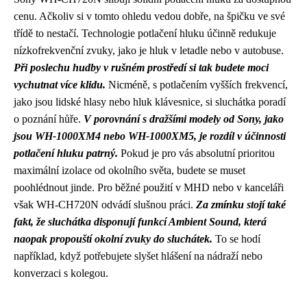
cenu. Ačkoliv si v tomto ohledu vedou dobře, na špičku ve své
třídě to nestačí. Technologie potlačení hluku účinně redukuje
nízkofrekvenční zvuky, jako je hluk v letadle nebo v autobuse.
Při poslechu hudby v rušném prostředí si tak budete moci
vychutnat více klidu.
Nicméně, s potlačením vyšších frekvencí,
jako jsou lidské hlasy nebo hluk klávesnice, si sluchátka poradí
o poznání hůře.
V porovnání s dražšími modely od Sony, jako
jsou WH-1000XM4 nebo WH-1000XM5, je rozdíl v účinnosti
potlačení hluku patrný.
Pokud je pro vás absolutní prioritou
maximální izolace od okolního světa, budete se muset
poohlédnout jinde. Pro běžné použití v MHD nebo v kanceláři
však WH-CH720N odvádí slušnou práci.
Za zmínku stojí také
fakt, že sluchátka disponují funkcí Ambient Sound, která
naopak propouští okolní zvuky do sluchátek.
To se hodí
například, když potřebujete slyšet hlášení na nádraží nebo
konverzaci s kolegou.