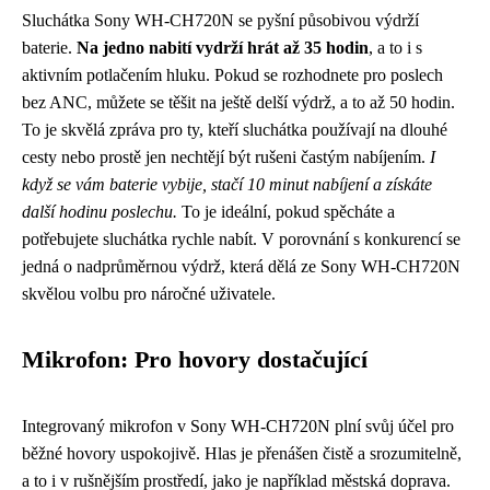
Sluchátka Sony WH-CH720N se pyšní působivou výdrží
baterie.
Na jedno nabití vydrží hrát až 35 hodin
, a to i s
aktivním potlačením hluku. Pokud se rozhodnete pro poslech
bez ANC, můžete se těšit na ještě delší výdrž, a to až 50 hodin.
To je skvělá zpráva pro ty, kteří sluchátka používají na dlouhé
cesty nebo prostě jen nechtějí být rušeni častým nabíjením.
I
když se vám baterie vybije, stačí 10 minut nabíjení a získáte
další hodinu poslechu.
To je ideální, pokud spěcháte a
potřebujete sluchátka rychle nabít. V porovnání s konkurencí se
jedná o nadprůměrnou výdrž, která dělá ze Sony WH-CH720N
skvělou volbu pro náročné uživatele.
Mikrofon: Pro hovory dostačující
Integrovaný mikrofon v Sony WH-CH720N plní svůj účel pro
běžné hovory uspokojivě. Hlas je přenášen čistě a srozumitelně,
a to i v rušnějším prostředí, jako je například městská doprava.