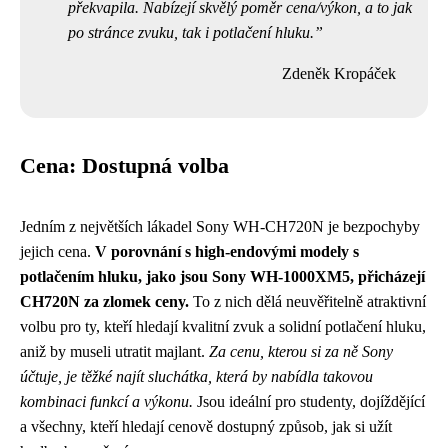
překvapila. Nabízejí skvělý poměr cena/výkon, a to jak
po stránce zvuku, tak i potlačení hluku.
Zdeněk Kropáček
Cena: Dostupná volba
Jedním z největších lákadel Sony WH-CH720N je bezpochyby
jejich cena.
V porovnání s high-endovými modely s
potlačením hluku, jako jsou Sony WH-1000XM5, přicházejí
CH720N za zlomek ceny.
To z nich dělá neuvěřitelně atraktivní
volbu pro ty, kteří hledají kvalitní zvuk a solidní potlačení hluku,
aniž by museli utratit majlant.
Za cenu, kterou si za ně Sony
účtuje, je těžké najít sluchátka, která by nabídla takovou
kombinaci funkcí a výkonu.
Jsou ideální pro studenty, dojíždějící
a všechny, kteří hledají cenově dostupný způsob, jak si užít