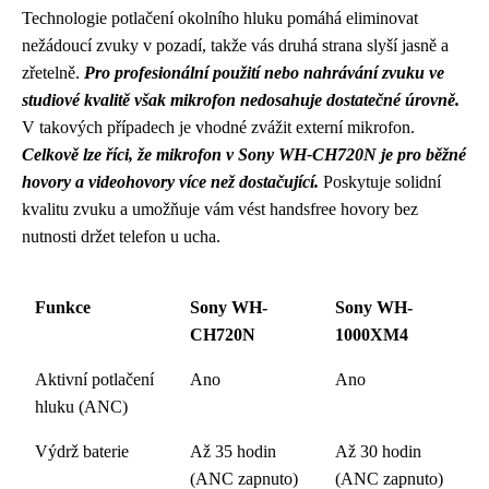
Technologie potlačení okolního hluku pomáhá eliminovat
nežádoucí zvuky v pozadí, takže vás druhá strana slyší jasně a
zřetelně.
Pro profesionální použití nebo nahrávání zvuku ve
studiové kvalitě však mikrofon nedosahuje dostatečné úrovně.
V takových případech je vhodné zvážit externí mikrofon.
Celkově lze říci, že mikrofon v Sony WH-CH720N je pro běžné
hovory a videohovory více než dostačující.
Poskytuje solidní
kvalitu zvuku a umožňuje vám vést handsfree hovory bez
nutnosti držet telefon u ucha.
Funkce
Sony WH-
Sony WH-
CH720N
1000XM4
Aktivní potlačení
Ano
Ano
hluku (ANC)
Výdrž baterie
Až 35 hodin
Až 30 hodin
(ANC zapnuto)
(ANC zapnuto)