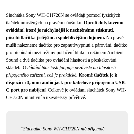
Sluchátka Sony WH-CH720N se ovládají pomocí fyzických
tlačítek umístěných na pravém náušníku.
Oproti dotykovému
ovládání, které je náchylnější k nechtěnému stisknutí,
působí tlačítka jistějším a spolehlivějším dojmem.
Na pravé
mušli nalezneme tlačítko pro zapnutí/vypnutí a párování, tlačítko
pro přepínání mezi režimy potlačení hluku a režimem Ambient
Sound a dvě tlačítka pro ovládání hlasitosti a přeskakování
skladeb.
Ovládání hlasitosti funguje nezávisle na hlasitosti
připojeného zařízení, což je praktické.
Kromě tlačítek je k
dispozici i 3,5mm audio jack pro kabelové připojení a USB-
C port pro nabíjení.
Celkově je ovládání sluchátek Sony WH-
CH720N intuitivní a uživatelsky přívětivé.
Sluchátka Sony WH-CH720N mě příjemně