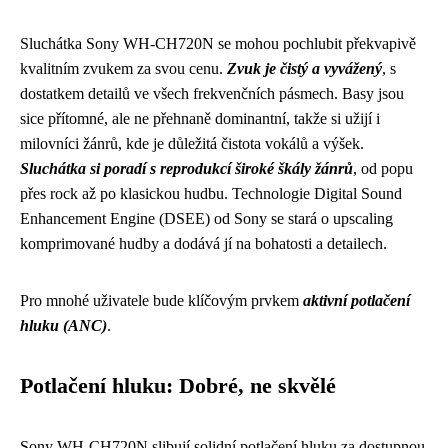
Sluchátka Sony WH-CH720N se mohou pochlubit překvapivě
kvalitním zvukem za svou cenu.
Zvuk je čistý a vyvážený
, s
dostatkem detailů ve všech frekvenčních pásmech. Basy jsou
sice přítomné, ale ne přehnaně dominantní, takže si užijí i
milovníci žánrů, kde je důležitá čistota vokálů a výšek.
Sluchátka si poradí s reprodukcí široké škály žánrů
, od popu
přes rock až po klasickou hudbu. Technologie Digital Sound
Enhancement Engine (DSEE) od Sony se stará o upscaling
komprimované hudby a dodává jí na bohatosti a detailech.
Pro mnohé uživatele bude klíčovým prvkem
aktivní potlačení
hluku (ANC)
.
Potlačení hluku: Dobré, ne skvělé
Sony WH-CH720N slibují solidní potlačení hluku za dostupnou