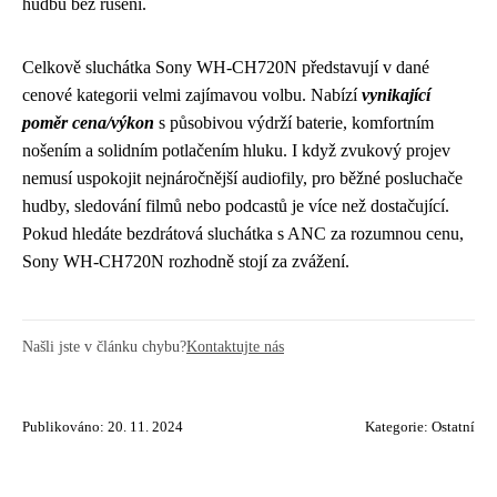
hudbu bez rušení.
Celkově sluchátka Sony WH-CH720N představují v dané
cenové kategorii velmi zajímavou volbu. Nabízí
vynikající
poměr cena/výkon
s působivou výdrží baterie, komfortním
nošením a solidním potlačením hluku. I když zvukový projev
nemusí uspokojit nejnáročnější audiofily, pro běžné posluchače
hudby, sledování filmů nebo podcastů je více než dostačující.
Pokud hledáte bezdrátová sluchátka s ANC za rozumnou cenu,
Sony WH-CH720N rozhodně stojí za zvážení.
Našli jste v článku chybu?
Kontaktujte nás
Publikováno: 20. 11. 2024
Kategorie:
Ostatní