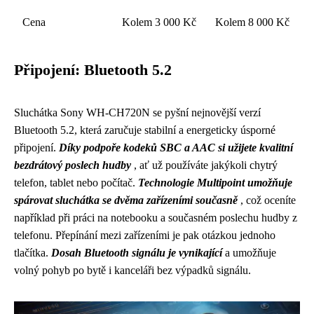
Cena
Kolem 3 000 Kč
Kolem 8 000 Kč
Připojení: Bluetooth 5.2
Sluchátka Sony WH-CH720N se pyšní nejnovější verzí
Bluetooth 5.2, která zaručuje stabilní a energeticky úsporné
připojení.
Díky podpoře kodeků SBC a AAC si užijete kvalitní
bezdrátový poslech hudby
, ať už používáte jakýkoli chytrý
telefon, tablet nebo počítač.
Technologie Multipoint umožňuje
spárovat sluchátka se dvěma zařízeními současně
, což oceníte
například při práci na notebooku a současném poslechu hudby z
telefonu. Přepínání mezi zařízeními je pak otázkou jednoho
tlačítka.
Dosah Bluetooth signálu je vynikající
a umožňuje
volný pohyb po bytě i kanceláři bez výpadků signálu.