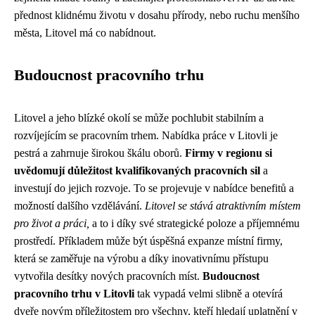
přednost klidnému životu v dosahu přírody, nebo ruchu menšího
města, Litovel má co nabídnout.
Budoucnost pracovního trhu
Litovel a jeho blízké okolí se může pochlubit stabilním a
rozvíjejícím se pracovním trhem. Nabídka práce v Litovli je
pestrá a zahrnuje širokou škálu oborů.
Firmy v regionu si
uvědomují důležitost kvalifikovaných pracovních sil
a
investují do jejich rozvoje. To se projevuje v nabídce benefitů a
možností dalšího vzdělávání.
Litovel se stává atraktivním místem
pro život a práci,
a to i díky své strategické poloze a příjemnému
prostředí. Příkladem může být úspěšná expanze místní firmy,
která se zaměřuje na výrobu a díky inovativnímu přístupu
vytvořila desítky nových pracovních míst.
Budoucnost
pracovního trhu v Litovli
tak vypadá velmi slibně a otevírá
dveře novým příležitostem pro všechny, kteří hledají uplatnění v