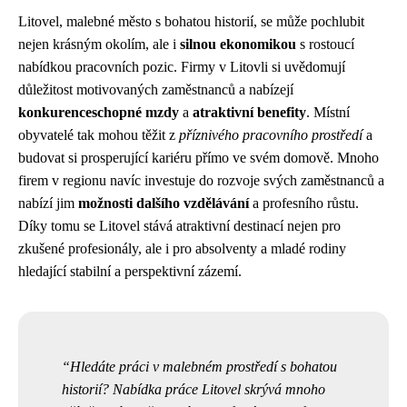
Litovel, malebné město s bohatou historií, se může pochlubit
nejen krásným okolím, ale i
silnou ekonomikou
s rostoucí
nabídkou pracovních pozic. Firmy v Litovli si uvědomují
důležitost motivovaných zaměstnanců a nabízejí
konkurenceschopné mzdy
a
atraktivní benefity
. Místní
obyvatelé tak mohou těžit z
příznivého pracovního prostředí
a
budovat si prosperující kariéru přímo ve svém domově. Mnoho
firem v regionu navíc investuje do rozvoje svých zaměstnanců a
nabízí jim
možnosti dalšího vzdělávání
a profesního růstu.
Díky tomu se Litovel stává atraktivní destinací nejen pro
zkušené profesionály, ale i pro absolventy a mladé rodiny
hledající stabilní a perspektivní zázemí.
Hledáte práci v malebném prostředí s bohatou
historií? Nabídka práce Litovel skrývá mnoho