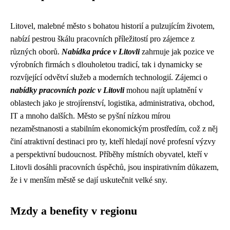
Litovel, malebné město s bohatou historií a pulzujícím životem,
nabízí pestrou škálu pracovních příležitostí pro zájemce z
různých oborů.
Nabídka práce v Litovli
zahrnuje jak pozice ve
výrobních firmách s dlouholetou tradicí, tak i dynamicky se
rozvíjející odvětví služeb a moderních technologií. Zájemci o
nabídky pracovních pozic v Litovli
mohou najít uplatnění v
oblastech jako je strojírenství, logistika, administrativa, obchod,
IT a mnoho dalších. Město se pyšní nízkou mírou
nezaměstnanosti a stabilním ekonomickým prostředím, což z něj
činí atraktivní destinaci pro ty, kteří hledají nové profesní výzvy
a perspektivní budoucnost. Příběhy místních obyvatel, kteří v
Litovli dosáhli pracovních úspěchů, jsou inspirativním důkazem,
že i v menším městě se dají uskutečnit velké sny.
Mzdy a benefity v regionu