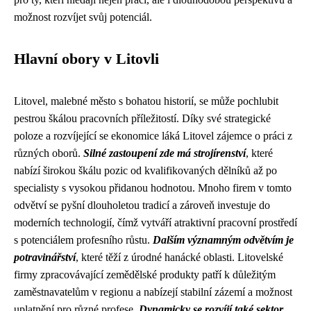
možnost rozvíjet svůj potenciál.
Hlavní obory v Litovli
Litovel, malebné město s bohatou historií, se může pochlubit
pestrou škálou pracovních příležitostí. Díky své strategické
poloze a rozvíjející se ekonomice láká Litovel zájemce o práci z
různých oborů.
Silné zastoupení zde má strojírenství
, které
nabízí širokou škálu pozic od kvalifikovaných dělníků až po
specialisty s vysokou přidanou hodnotou. Mnoho firem v tomto
odvětví se pyšní dlouholetou tradicí a zároveň investuje do
moderních technologií, čímž vytváří atraktivní pracovní prostředí
s potenciálem profesního růstu.
Dalším významným odvětvím je
potravinářství
, které těží z úrodné hanácké oblasti. Litovelské
firmy zpracovávající zemědělské produkty patří k důležitým
zaměstnavatelům v regionu a nabízejí stabilní zázemí a možnost
uplatnění pro různé profese.
Dynamicky se rozvíjí také sektor