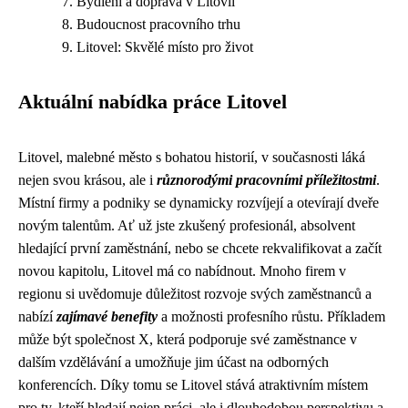
Bydlení a doprava v Litovli
Budoucnost pracovního trhu
Litovel: Skvělé místo pro život
Aktuální nabídka práce Litovel
Litovel, malebné město s bohatou historií, v současnosti láká
nejen svou krásou, ale i
různorodými pracovními příležitostmi
.
Místní firmy a podniky se dynamicky rozvíjejí a otevírají dveře
novým talentům. Ať už jste zkušený profesionál, absolvent
hledající první zaměstnání, nebo se chcete rekvalifikovat a začít
novou kapitolu, Litovel má co nabídnout. Mnoho firem v
regionu si uvědomuje důležitost rozvoje svých zaměstnanců a
nabízí
zajímavé benefity
a možnosti profesního růstu. Příkladem
může být společnost X, která podporuje své zaměstnance v
dalším vzdělávání a umožňuje jim účast na odborných
konferencích. Díky tomu se Litovel stává atraktivním místem
pro ty, kteří hledají nejen práci, ale i dlouhodobou perspektivu a