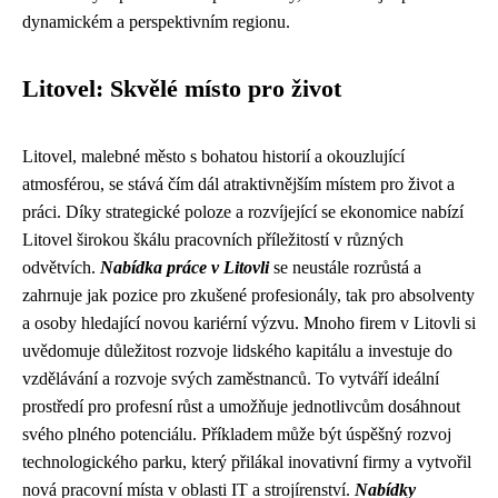
dynamickém a perspektivním regionu.
Litovel: Skvělé místo pro život
Litovel, malebné město s bohatou historií a okouzlující
atmosférou, se stává čím dál atraktivnějším místem pro život a
práci. Díky strategické poloze a rozvíjející se ekonomice nabízí
Litovel širokou škálu pracovních příležitostí v různých
odvětvích.
Nabídka práce v Litovli
se neustále rozrůstá a
zahrnuje jak pozice pro zkušené profesionály, tak pro absolventy
a osoby hledající novou kariérní výzvu. Mnoho firem v Litovli si
uvědomuje důležitost rozvoje lidského kapitálu a investuje do
vzdělávání a rozvoje svých zaměstnanců. To vytváří ideální
prostředí pro profesní růst a umožňuje jednotlivcům dosáhnout
svého plného potenciálu. Příkladem může být úspěšný rozvoj
technologického parku, který přilákal inovativní firmy a vytvořil
nová pracovní místa v oblasti IT a strojírenství.
Nabídky