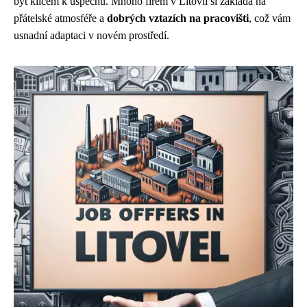
být klíčem k úspěchu. Mnoho firem v Litovli si zakládá na
přátelské atmosféře a
dobrých vztazích na pracovišti
, což vám
usnadní adaptaci v novém prostředí.