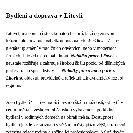
Bydlení a doprava v Litovli
Litovel, malebné město s bohatou historií, láká nejen svou
krásou, ale i rostoucí nabídkou pracovních příležitostí. Ať už
hledáte uplatnění v tradičních odvětvích, nebo v moderních
firmách, Litovel má co nabídnout.
Nabídka práce Litovel
se
neustále rozšiřuje a zahrnuje širokou škálu pozic, od dělnických
profesí až po specialisty v IT.
Nabídky pracovních pozic v
Litovli
se objevují pravidelně a reflektují tak dynamický rozvoj
regionu.
A co bydlení? Litovel nabízí pestrou škálu možností, od bytů v
centru města s veškerou občanskou vybaveností po klidné
bydlení v rodinných domech na okraji města. Dostupnost
bydlení je zde ve srovnání s většími městy příznivější, což ocení
zejména mladé rodiny a začínající profesionálové. Ať už dáváte