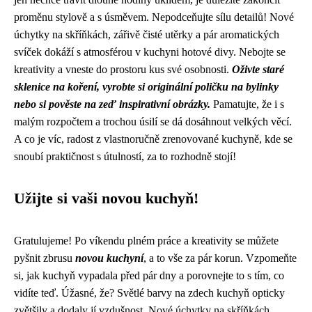
proměnu stylově a s úsměvem. Nepodceňujte sílu detailů! Nové
úchytky na skříňkách, zářivě čisté utěrky a pár aromatických
svíček dokáží s atmosférou v kuchyni hotové divy. Nebojte se
kreativity a vneste do prostoru kus své osobnosti.
Oživte staré
sklenice na koření, vyrobte si originální poličku na bylinky
nebo si pověste na zeď inspirativní obrázky.
Pamatujte, že i s
malým rozpočtem a trochou úsilí se dá dosáhnout velkých věcí.
A co je víc, radost z vlastnoručně zrenovované kuchyně, kde se
snoubí praktičnost s útulností, za to rozhodně stojí!
Užijte si vaši novou kuchyň!
Gratulujeme! Po víkendu plném práce a kreativity se můžete
pyšnit zbrusu
novou kuchyní
, a to vše za pár korun. Vzpomeňte
si, jak kuchyň vypadala před pár dny a porovnejte to s tím, co
vidíte teď. Úžasné, že? Světlé barvy na zdech kuchyň opticky
zvětšily a dodaly jí vzdušnost. Nové úchytky na skříňkách,