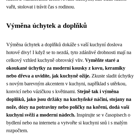
vařit, stolovat i trávit čas s rodinou.
Výměna úchytek a doplňků
Výměna úchytek a doplňků dokáže s vaší kuchyní doslova
hotové divy! I když se to nezdá, tyto zdánlivé drobnosti mají na
celkový vzhled kuchyně obrovský vliv.
Vyměňte staré a
okoukané úchytky za moderní kousky z kovu, keramiky
nebo dřeva a uvidíte, jak kuchyně ožije.
Zkuste sladit úchytky
s novým barevným akcentem v kuchyni, například s utěrkou,
konvicí nebo vázičkou s květinami.
Stejně tak i výměna
doplňků, jako jsou držáky na kuchyňské náčiní, stojany na
nože, dózy na potraviny nebo poličky na koření, dodá vaší
kuchyni svěží a moderní nádech.
Inspirujte se v časopisech o
bydlení nebo na internetu a vytvořte si kuchyni snů i s malým
rozpočtem.