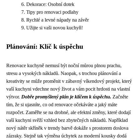
Dekorace: Osobní dotek
Tipy pro renovaci podlahy
Rychlé a levné nápady na závěr
Užijte si vaši novou kuchyň!
Plánování: Klíč k úspěchu
Renovace kuchyně nemusí být noční můrou plnou prachu,
stresu a vysokých nákladů. Naopak, s trochou plánování a
kreativity se může proměnit v zábavný víkendový projekt, který
vaší kuchyni vdechne nový život a vám pocit hrdosti na vlastní
výtvor.
Dobře promyšlený plán je klíčem k úspěchu.
Začněte
tím, že si ujasníte, co od renovace očekáváte a jaký máte
rozpočet. Zaměřte se na drobné, ale efektní změny, které dodají
vaší kuchyni svěží vzhled bez zbytečných nákladů. Například
nový nátěr skříněk v trendy barvě dokáže s prostorem doslova
zázraky. Stejně tak výměna úchytek za moderní kousky dodá