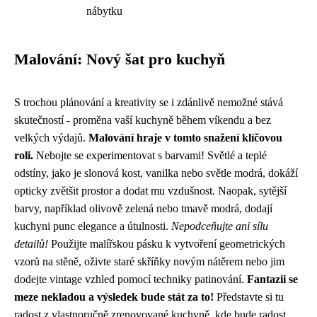
nábytku
Malování: Nový šat pro kuchyň
S trochou plánování a kreativity se i zdánlivě nemožné stává
skutečností - proměna vaší kuchyně během víkendu a bez
velkých výdajů.
Malování hraje v tomto snažení klíčovou
roli.
Nebojte se experimentovat s barvami! Světlé a teplé
odstíny, jako je slonová kost, vanilka nebo světle modrá, dokáží
opticky zvětšit prostor a dodat mu vzdušnost. Naopak, sytější
barvy, například olivově zelená nebo tmavě modrá, dodají
kuchyni punc elegance a útulnosti.
Nepodceňujte ani sílu
detailů!
Použijte malířskou pásku k vytvoření geometrických
vzorů na stěně, oživte staré skříňky novým nátěrem nebo jim
dodejte vintage vzhled pomocí techniky patinování.
Fantazii se
meze nekladou a výsledek bude stát za to!
Představte si tu
radost z vlastnoručně zrenovované kuchyně, kde bude radost