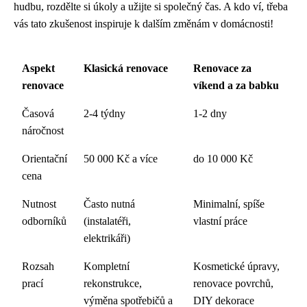
hudbu, rozdělte si úkoly a užijte si společný čas. A kdo ví, třeba
vás tato zkušenost inspiruje k dalším změnám v domácnosti!
Aspekt
Klasická renovace
Renovace za
renovace
víkend a za babku
Časová
2-4 týdny
1-2 dny
náročnost
Orientační
50 000 Kč a více
do 10 000 Kč
cena
Nutnost
Často nutná
Minimalní, spíše
odborníků
(instalatéři,
vlastní práce
elektrikáři)
Rozsah
Kompletní
Kosmetické úpravy,
prací
rekonstrukce,
renovace povrchů,
výměna spotřebičů a
DIY dekorace