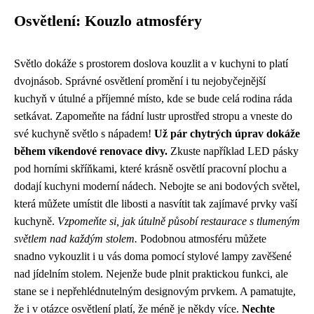
Osvětlení: Kouzlo atmosféry
Světlo dokáže s prostorem doslova kouzlit a v kuchyni to platí
dvojnásob. Správné osvětlení promění i tu nejobyčejnější
kuchyň v útulné a příjemné místo, kde se bude celá rodina ráda
setkávat. Zapomeňte na fádní lustr uprostřed stropu a vneste do
své kuchyně světlo s nápadem!
Už pár chytrých úprav dokáže
během víkendové renovace divy.
Zkuste například LED pásky
pod horními skříňkami, které krásně osvětlí pracovní plochu a
dodají kuchyni moderní nádech. Nebojte se ani bodových světel,
která můžete umístit dle libosti a nasvítit tak zajímavé prvky vaší
kuchyně.
Vzpomeňte si, jak útulně působí restaurace s tlumeným
světlem nad každým stolem.
Podobnou atmosféru můžete
snadno vykouzlit i u vás doma pomocí stylové lampy zavěšené
nad jídelním stolem. Nejenže bude plnit praktickou funkci, ale
stane se i nepřehlédnutelným designovým prvkem. A pamatujte,
že i v otázce osvětlení platí, že méně je někdy více.
Nechte