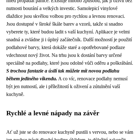
hned propadat panice. Existuje mnoho způsobů, jak ji oživit bez
nutnosti bourání a velkých investic. Samolepicí vinylové
dlaždice jsou skvělou volbou pro rychlou a levnou renovaci.
Jsou dostupné v široké škále barev a vzorů, takže si snadno
vyberete ty, které budou ladit s vaší kuchyní. Aplikace je velmi
snadná a zvládne ji i úplný začátečník. Další možností je použití
podlahové barvy, která dokáže staré a opotřebované podlaze
vdechnout nový život. Na trhu jsou k dostání barvy určené
speciálně na podlahy, které jsou odolné vůči oděru a poškrábání.
S trochou fantazie a úsilí tak můžete mít novou podlahu
během jediného víkendu.
A co víc, renovace podlahy nemusí
být jen nutností, ale i příležitostí k oživení a zútulnění vaší
kuchyně.
Rychlé a levné nápady na závěr
Ať už jste se do renovace kuchyně pustili s vervou, nebo se vám
jen nechce trávit dlouhé hodiny úklidem, je důležité zakončit