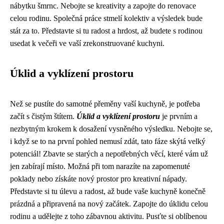
nábytku šmrnc. Nebojte se kreativity a zapojte do renovace
celou rodinu. Společná práce stmelí kolektiv a výsledek bude
stát za to. Představte si tu radost a hrdost, až budete s rodinou
usedat k večeři ve vaší zrekonstruované kuchyni.
Úklid a vyklízení prostoru
Než se pustíte do samotné přeměny vaší kuchyně, je potřeba
začít s čistým štítem.
Úklid a vyklízení prostoru
je prvním a
nezbytným krokem k dosažení vysněného výsledku. Nebojte se,
i když se to na první pohled nemusí zdát, tato fáze skýtá velký
potenciál! Zbavte se starých a nepotřebných věcí, které vám už
jen zabírají místo. Možná při tom narazíte na zapomenuté
poklady nebo získáte nový prostor pro kreativní nápady.
Představte si tu úlevu a radost, až bude vaše kuchyně konečně
prázdná a připravená na nový začátek. Zapojte do úklidu celou
rodinu a udělejte z toho zábavnou aktivitu. Pusťte si oblíbenou