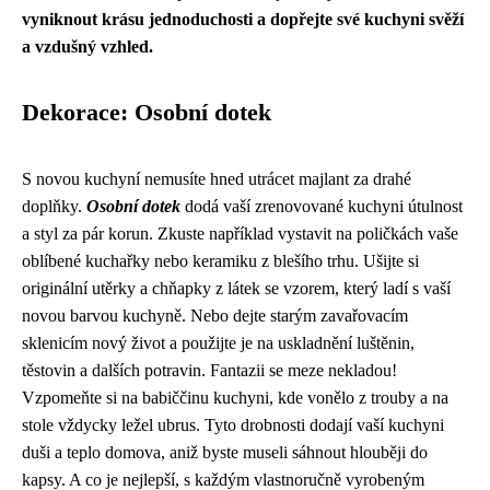
vyniknout krásu jednoduchosti a dopřejte své kuchyni svěží
a vzdušný vzhled.
Dekorace: Osobní dotek
S novou kuchyní nemusíte hned utrácet majlant za drahé
doplňky.
Osobní dotek
dodá vaší zrenovované kuchyni útulnost
a styl za pár korun. Zkuste například vystavit na poličkách vaše
oblíbené kuchařky nebo keramiku z blešího trhu. Ušijte si
originální utěrky a chňapky z látek se vzorem, který ladí s vaší
novou barvou kuchyně. Nebo dejte starým zavařovacím
sklenicím nový život a použijte je na uskladnění luštěnin,
těstovin a dalších potravin. Fantazii se meze nekladou!
Vzpomeňte si na babiččinu kuchyni, kde vonělo z trouby a na
stole vždycky ležel ubrus. Tyto drobnosti dodají vaší kuchyni
duši a teplo domova, aniž byste museli sáhnout hlouběji do
kapsy. A co je nejlepší, s každým vlastnoručně vyrobeným