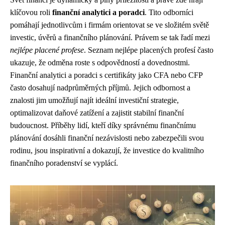
klíčovou roli
finanční analytici a poradci
. Tito odborníci
pomáhají jednotlivcům i firmám orientovat se ve složitém světě
investic, úvěrů a finančního plánování. Právem se tak řadí mezi
nejlépe placené profese
. Seznam nejlépe placených profesí často
ukazuje, že odměna roste s odpovědností a dovednostmi.
Finanční analytici a poradci s certifikáty jako CFA nebo CFP
často dosahují nadprůměrných příjmů. Jejich odbornost a
znalosti jim umožňují najít ideální investiční strategie,
optimalizovat daňové zatížení a zajistit stabilní finanční
budoucnost. Příběhy lidí, kteří díky správnému finančnímu
plánování dosáhli finanční nezávislosti nebo zabezpečili svou
rodinu, jsou inspirativní a dokazují, že investice do kvalitního
finančního poradenství se vyplácí.