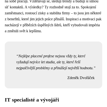
na sobě pracují. Vzdělávají se, sledují trendy a budují si silnou
síť kontaktů. A výsledky? Ty rozhodně stojí za to. Spokojení
zaměstnanci, rostoucí zisky a stabilita firmy – to jsou jen některé
z benefitů, které jim jejich práce přináší. Inspiraci a motivaci pak
nacházejí v příbězích úspěšných lídrů, kteří vybudovali impéria
a změnili svět k lepšímu.
Nejlépe placené profese nejsou vždy ty, které
vyžadují nejvíce let studia, ale ty, které řeší
nejpalčivější problémy a přinášejí největší hodnotu.
Zdeněk Dvořáček
IT specialisté a vývojáři