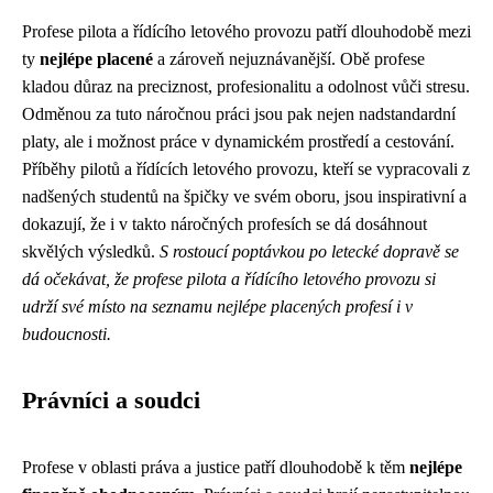
Profese pilota a řídícího letového provozu patří dlouhodobě mezi
ty
nejlépe placené
a zároveň nejuznávanější. Obě profese
kladou důraz na preciznost, profesionalitu a odolnost vůči stresu.
Odměnou za tuto náročnou práci jsou pak nejen nadstandardní
platy, ale i možnost práce v dynamickém prostředí a cestování.
Příběhy pilotů a řídících letového provozu, kteří se vypracovali z
nadšených studentů na špičky ve svém oboru, jsou inspirativní a
dokazují, že i v takto náročných profesích se dá dosáhnout
skvělých výsledků.
S rostoucí poptávkou po letecké dopravě se
dá očekávat, že profese pilota a řídícího letového provozu si
udrží své místo na seznamu nejlépe placených profesí i v
budoucnosti.
Právníci a soudci
Profese v oblasti práva a justice patří dlouhodobě k těm
nejlépe