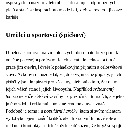
úspěšných manažerů v této oblasti dosahuje nadprůměrných
platů a stává se inspirací pro mladé lidi, kteří se rozhodují o své
kariéře.
Umělci a sportovci (špičkoví)
Umělci a sportovci na vrcholu svých oborů patří bezesporu k
nejlépe placeným profesím. Jejich talent, dovednosti a tvrdá
práce jim otevírají dveře k pohádkovým příjmům a celosvětové
slávě. Ačkoliv se může zdát, že jde o výjimečné případy, jejich
příběhy jsou
inspirací
pro všechny, kteří sní o tom, že se jim
jejich vášeň stane i jejich živobytím. Například
světoznámý
tenista
nejenže získává vavříny na prestižních turnajích, ale jeho
jméno zdobí i reklamní kampaně renomovaných značek.
Podobně je tomu i u
populární herečky
, která si svým talentem
vydobyla nejen uznání kritiků, ale i lukrativní filmové role a
reklamní kontrakty. Jejich úspěch je důkazem, že když se spojí