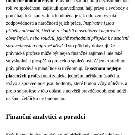
finančně ohodnoceným
. Právníci a soudci hrají nezastupitelnou
roli ve společnosti, zajišťují spravedlnost, hájí práva a svobody a
pomáhají řešit spory. Jejich odměna je tak odrazem vysoké
zodpovědnosti a náročnosti jejich práce.
Inspirativní jsou
příběhy advokátů, kteří se zasloužili o osvobození neprávem
obviněných, nebo soudců, jejichž rozhodnutí přispěla k nastolení
spravedlnosti a nápravě křivd.
Tyto příklady dokazují, že
právnická profese může být nejen finančně zajímavá, ale také
smysluplná a prospěšná pro celou společnost. Zájem o studium
práv přetrvává a mladí lidé si uvědomují, že
seznam nejlépe
placených profesí
není zdaleka jediným měřítkem úspěchu.
Právo a spravedlnost jsou hodnoty, které budou vždy důležité, a
proto se profese v této oblasti s největší pravděpodobností udrží
na špici žebříčku i v budoucnu.
Finanční analytici a poradci
Svět financí je dynamický a plný příležitostí a právě zde hrají