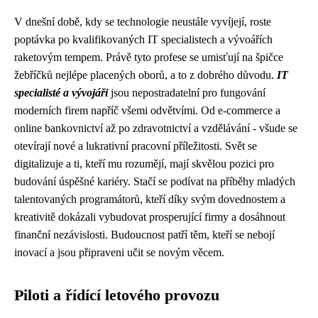
V dnešní době, kdy se technologie neustále vyvíjejí, roste
poptávka po kvalifikovaných IT specialistech a vývoářích
raketovým tempem. Právě tyto profese se umisťují na špičce
žebříčků nejlépe placených oborů, a to z dobrého důvodu.
IT
specialisté a vývojáři
jsou nepostradatelní pro fungování
moderních firem napříč všemi odvětvími. Od e-commerce a
online bankovnictví až po zdravotnictví a vzdělávání - všude se
otevírají nové a lukrativní pracovní příležitosti. Svět se
digitalizuje a ti, kteří mu rozumějí, mají skvělou pozici pro
budování úspěšné kariéry. Stačí se podívat na příběhy mladých
talentovaných programátorů, kteří díky svým dovednostem a
kreativitě dokázali vybudovat prosperující firmy a dosáhnout
finanční nezávislosti. Budoucnost patří těm, kteří se nebojí
inovací a jsou připraveni učit se novým věcem.
Piloti a řídící letového provozu