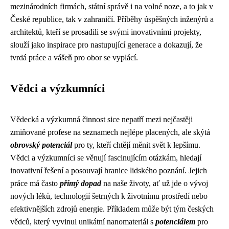
mezinárodních firmách, státní správě i na volné noze, a to jak v
České republice, tak v zahraničí. Příběhy úspěšných inženýrů a
architektů, kteří se prosadili se svými inovativními projekty,
slouží jako inspirace pro nastupující generace a dokazují, že
tvrdá práce a vášeň pro obor se vyplácí.
Vědci a výzkumníci
Vědecká a výzkumná činnost sice nepatří mezi nejčastěji
zmiňované profese na seznamech nejlépe placených, ale skýtá
obrovský potenciál
pro ty, kteří chtějí měnit svět k lepšímu.
Vědci a výzkumníci se věnují fascinujícím otázkám, hledají
inovativní řešení a posouvají hranice lidského poznání. Jejich
práce má často
přímý dopad
na naše životy, ať už jde o vývoj
nových léků, technologií šetrných k životnímu prostředí nebo
efektivnějších zdrojů energie. Příkladem může být tým českých
vědců, který vyvinul unikátní nanomateriál s
potenciálem
pro