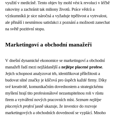
využití v medicíně. Tento objev by mohl vést k revoluci v léčbě
rakoviny a zachránit tak miliony životů. Práce vědců a
výzkumníků je sice náročná a vyžaduje trpělivost a vytrvalost,
ale přináší i nesmírnou satisfakci z poznání a možnosti zanechat
na světě pozitivní stopu.
Marketingoví a obchodní manažeři
V dnešní dynamické ekonomice se marketingoví a obchodní
manažeři řadí mezi nejžádanější a
nejlépe placené profese
.
Jejich schopnost analyzovat trh, identifikovat příležitosti a
budovat silné značky je klíčová pro úspěch každé firmy. Díky
své kreativitě, komunikačním dovednostem a strategickému
myšlení hrají tito profesionálové nezastupitelnou roli v růstu
firem a vytváření nových pracovních míst.
Seznam nejlépe
placených profesí
jasně ukazuje, že investice do rozvoje
marketingových a obchodních dovedností se vyplácí. Mnoho