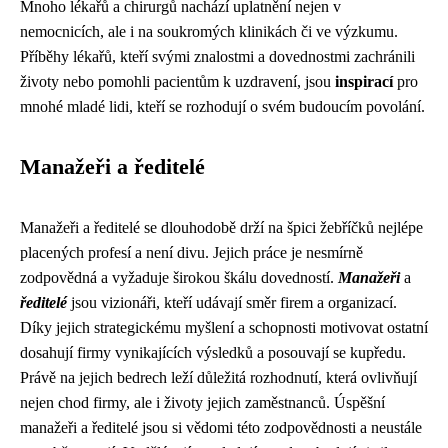
Mnoho lékařů a chirurgů nachází uplatnění nejen v
nemocnicích, ale i na soukromých klinikách či ve výzkumu.
Příběhy lékařů, kteří svými znalostmi a dovednostmi zachránili
životy nebo pomohli pacientům k uzdravení, jsou
inspirací
pro
mnohé mladé lidi, kteří se rozhodují o svém budoucím povolání.
Manažeři a ředitelé
Manažeři a ředitelé se dlouhodobě drží na špici žebříčků nejlépe
placených profesí a není divu. Jejich práce je nesmírně
zodpovědná a vyžaduje širokou škálu dovedností.
Manažeři
a
ředitelé
jsou vizionáři, kteří udávají směr firem a organizací.
Díky jejich strategickému myšlení a schopnosti motivovat ostatní
dosahují firmy vynikajících výsledků a posouvají se kupředu.
Právě na jejich bedrech leží důležitá rozhodnutí, která ovlivňují
nejen chod firmy, ale i životy jejich zaměstnanců. Úspěšní
manažeři a ředitelé jsou si vědomi této zodpovědnosti a neustále