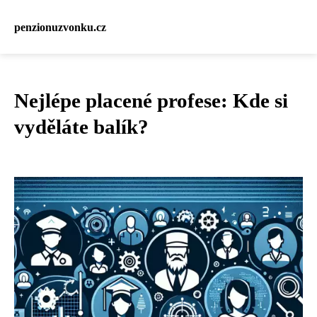
penzionuzvonku.cz
Nejlépe placené profese: Kde si
vyděláte balík?