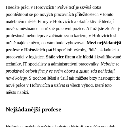
Hledáte práci v Hořovicích? Právě teď je skvělá doba
poohlédnout se po nových pracovních příležitostech v tomto
malebném městě. Firmy v Hořovicích a okolí aktivně hledají
nové zaměstnance na různé pracovní pozice. Ať už jste zkušený
profesionál nebo teprve začínáte svou kariéru, v Hořovicích si
určitě najdete něco, co vám bude vyhovovat.
Mezi nejžádanější
profese v Hořovicích patří
operátoři výroby, řidiči, skladníci a
pracovníci v logistice.
Stále více firem ale hledá i
kvalifikované
techniky, IT specialisty a administrativní pracovníky.
Nebojte se
proaktivně oslovit firmy ve svém oboru a zjistit, zda nehledají
nové kolegy.
S trochou štěstí a úsilí tak můžete brzy nastoupit do
nové práce v Hořovicích a užívat si všech výhod, které toto
město nabízí.
Nejžádanější profese
Hořovice, malebné město s bohatou historií, se může pochlubit