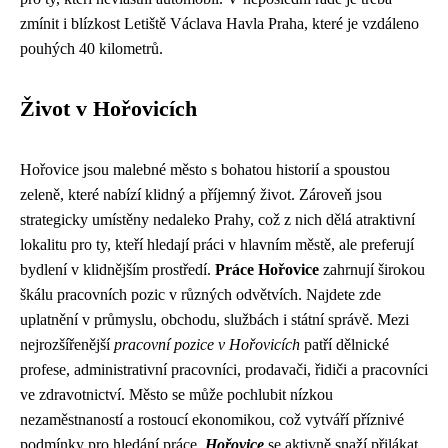
zmínit i blízkost Letiště Václava Havla Praha, které je vzdáleno
pouhých 40 kilometrů.
Život v Hořovicích
Hořovice jsou malebné město s bohatou historií a spoustou
zeleně, které nabízí klidný a příjemný život. Zároveň jsou
strategicky umístěny nedaleko Prahy, což z nich dělá atraktivní
lokalitu pro ty, kteří hledají práci v hlavním městě, ale preferují
bydlení v klidnějším prostředí.
Práce Hořovice
zahrnují širokou
škálu pracovních pozic v různých odvětvích. Najdete zde
uplatnění v průmyslu, obchodu, službách i státní správě. Mezi
nejrozšířenější
pracovní pozice v Hořovicích
patří dělnické
profese, administrativní pracovníci, prodavači, řidiči a pracovníci
ve zdravotnictví. Město se může pochlubit nízkou
nezaměstnaností a rostoucí ekonomikou, což vytváří příznivé
podmínky pro hledání práce.
Hořovice
se aktivně snaží přilákat