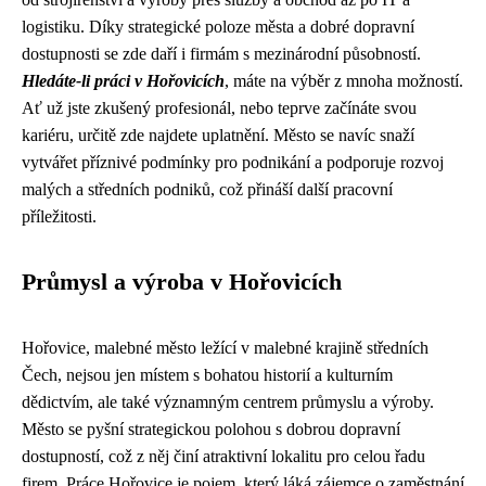
logistiku. Díky strategické poloze města a dobré dopravní
dostupnosti se zde daří i firmám s mezinárodní působností.
Hledáte-li práci v Hořovicích
, máte na výběr z mnoha možností.
Ať už jste zkušený profesionál, nebo teprve začínáte svou
kariéru, určitě zde najdete uplatnění. Město se navíc snaží
vytvářet příznivé podmínky pro podnikání a podporuje rozvoj
malých a středních podniků, což přináší další pracovní
příležitosti.
Průmysl a výroba v Hořovicích
Hořovice, malebné město ležící v malebné krajině středních
Čech, nejsou jen místem s bohatou historií a kulturním
dědictvím, ale také významným centrem průmyslu a výroby.
Město se pyšní strategickou polohou s dobrou dopravní
dostupností, což z něj činí atraktivní lokalitu pro celou řadu
firem. Práce Hořovice je pojem, který láká zájemce o zaměstnání