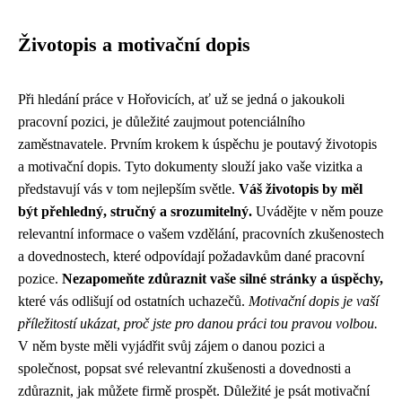
Životopis a motivační dopis
Při hledání práce v Hořovicích, ať už se jedná o jakoukoli
pracovní pozici, je důležité zaujmout potenciálního
zaměstnavatele. Prvním krokem k úspěchu je poutavý životopis
a motivační dopis. Tyto dokumenty slouží jako vaše vizitka a
představují vás v tom nejlepším světle.
Váš životopis by měl
být přehledný, stručný a srozumitelný.
Uvádějte v něm pouze
relevantní informace o vašem vzdělání, pracovních zkušenostech
a dovednostech, které odpovídají požadavkům dané pracovní
pozice.
Nezapomeňte zdůraznit vaše silné stránky a úspěchy,
které vás odlišují od ostatních uchazečů.
Motivační dopis je vaší
příležitostí ukázat, proč jste pro danou práci tou pravou volbou.
V něm byste měli vyjádřit svůj zájem o danou pozici a
společnost, popsat své relevantní zkušenosti a dovednosti a
zdůraznit, jak můžete firmě prospět. Důležité je psát motivační