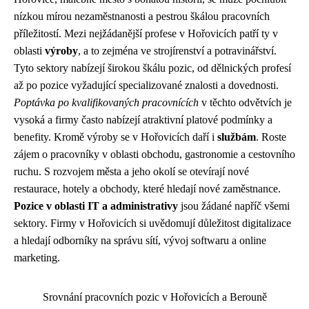
nízkou mírou nezaměstnanosti a pestrou škálou pracovních
příležitostí. Mezi nejžádanější profese v Hořovicích patří ty v
oblasti
výroby
, a to zejména ve strojírenství a potravinářství.
Tyto sektory nabízejí širokou škálu pozic, od dělnických profesí
až po pozice vyžadující specializované znalosti a dovednosti.
Poptávka po kvalifikovaných pracovnících
v těchto odvětvích je
vysoká a firmy často nabízejí atraktivní platové podmínky a
benefity. Kromě výroby se v Hořovicích daří i
službám
. Roste
zájem o pracovníky v oblasti obchodu, gastronomie a cestovního
ruchu. S rozvojem města a jeho okolí se otevírají nové
restaurace, hotely a obchody, které hledají nové zaměstnance.
Pozice v oblasti IT a administrativy
jsou žádané napříč všemi
sektory. Firmy v Hořovicích si uvědomují důležitost digitalizace
a hledají odborníky na správu sítí, vývoj softwaru a online
marketing.
Srovnání pracovních pozic v Hořovicích a Berouně