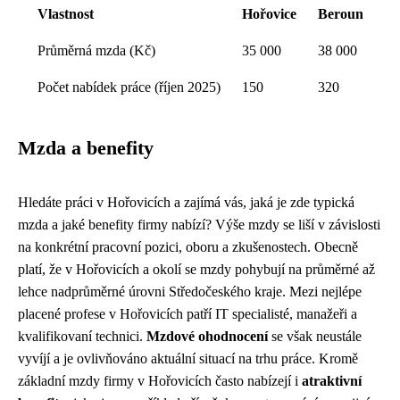
Vlastnost
Hořovice
Beroun
Průměrná mzda (Kč)
35 000
38 000
Počet nabídek práce (říjen 2025)
150
320
Mzda a benefity
Hledáte práci v Hořovicích a zajímá vás, jaká je zde typická
mzda a jaké benefity firmy nabízí? Výše mzdy se liší v závislosti
na konkrétní pracovní pozici, oboru a zkušenostech. Obecně
platí, že v Hořovicích a okolí se mzdy pohybují na průměrné až
lehce nadprůměrné úrovni Středočeského kraje. Mezi nejlépe
placené profese v Hořovicích patří IT specialisté, manažeři a
kvalifikovaní technici.
Mzdové ohodnocení
se však neustále
vyvíjí a je ovlivňováno aktuální situací na trhu práce. Kromě
základní mzdy firmy v Hořovicích často nabízejí i
atraktivní