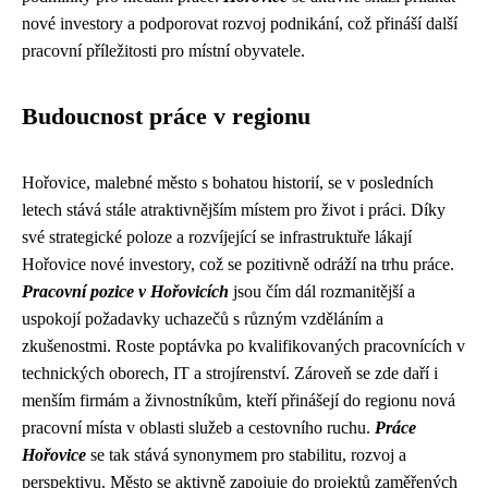
nové investory a podporovat rozvoj podnikání, což přináší další
pracovní příležitosti pro místní obyvatele.
Budoucnost práce v regionu
Hořovice, malebné město s bohatou historií, se v posledních
letech stává stále atraktivnějším místem pro život i práci. Díky
své strategické poloze a rozvíjející se infrastruktuře lákají
Hořovice nové investory, což se pozitivně odráží na trhu práce.
Pracovní pozice v Hořovicích
jsou čím dál rozmanitější a
uspokojí požadavky uchazečů s různým vzděláním a
zkušenostmi. Roste poptávka po kvalifikovaných pracovnících v
technických oborech, IT a strojírenství. Zároveň se zde daří i
menším firmám a živnostníkům, kteří přinášejí do regionu nová
pracovní místa v oblasti služeb a cestovního ruchu.
Práce
Hořovice
se tak stává synonymem pro stabilitu, rozvoj a
perspektivu. Město se aktivně zapojuje do projektů zaměřených