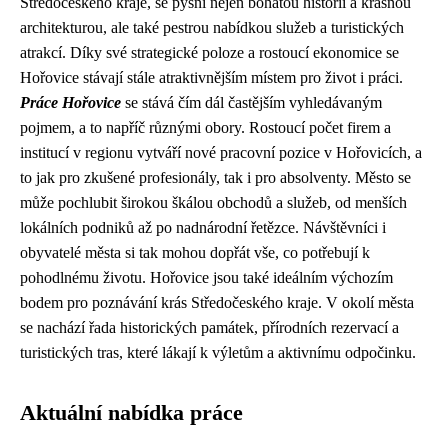
Středočeského kraje, se pyšní nejen bohatou historií a krásnou
architekturou, ale také pestrou nabídkou služeb a turistických
atrakcí. Díky své strategické poloze a rostoucí ekonomice se
Hořovice stávají stále atraktivnějším místem pro život i práci.
Práce Hořovice
se stává čím dál častějším vyhledávaným
pojmem, a to napříč různými obory. Rostoucí počet firem a
institucí v regionu vytváří nové pracovní pozice v Hořovicích, a
to jak pro zkušené profesionály, tak i pro absolventy. Město se
může pochlubit širokou škálou obchodů a služeb, od menších
lokálních podniků až po nadnárodní řetězce. Návštěvníci i
obyvatelé města si tak mohou dopřát vše, co potřebují k
pohodlnému životu. Hořovice jsou také ideálním výchozím
bodem pro poznávání krás Středočeského kraje. V okolí města
se nachází řada historických památek, přírodních rezervací a
turistických tras, které lákají k výletům a aktivnímu odpočinku.
Aktuální nabídka práce