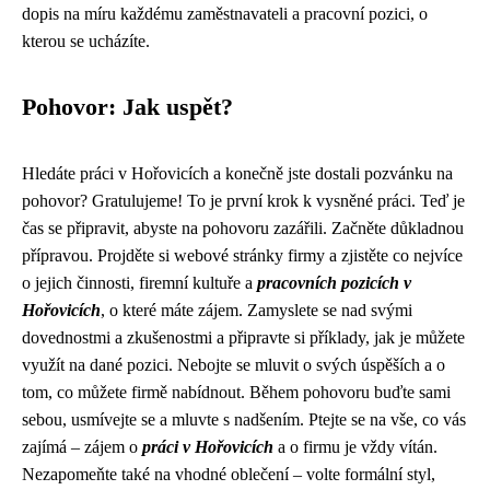
dopis na míru každému zaměstnavateli a pracovní pozici, o
kterou se ucházíte.
Pohovor: Jak uspět?
Hledáte práci v Hořovicích a konečně jste dostali pozvánku na
pohovor? Gratulujeme! To je první krok k vysněné práci. Teď je
čas se připravit, abyste na pohovoru zazářili. Začněte důkladnou
přípravou. Projděte si webové stránky firmy a zjistěte co nejvíce
o jejich činnosti, firemní kultuře a
pracovních pozicích v
Hořovicích
, o které máte zájem. Zamyslete se nad svými
dovednostmi a zkušenostmi a připravte si příklady, jak je můžete
využít na dané pozici. Nebojte se mluvit o svých úspěších a o
tom, co můžete firmě nabídnout. Během pohovoru buďte sami
sebou, usmívejte se a mluvte s nadšením. Ptejte se na vše, co vás
zajímá – zájem o
práci v Hořovicích
a o firmu je vždy vítán.
Nezapomeňte také na vhodné oblečení – volte formální styl,