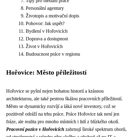
Tipy pro hledání práce
Personální agentury
Životopis a motivační dopis
Pohovor: Jak uspět?
Bydlení v Hořovicích
Doprava a dostupnost
Život v Hořovicích
Budoucnost práce v regionu
Hořovice: Město příležitostí
Hořovice se pyšní nejen bohatou historií a krásnou
architekturou, ale také pestrou škálou pracovních příležitostí.
Město se dynamicky rozvíjí a láká nové investory, což se
pozitivně odráží na trhu práce. Práce Hořovice tak není jen
fráze, ale realita pro mnoho místních i lidí z blízkého okolí.
Pracovní pozice v Hořovicích
zahrnují široké spektrum oborů,
od strojírenství a výroby přes služby a obchod až po IT a