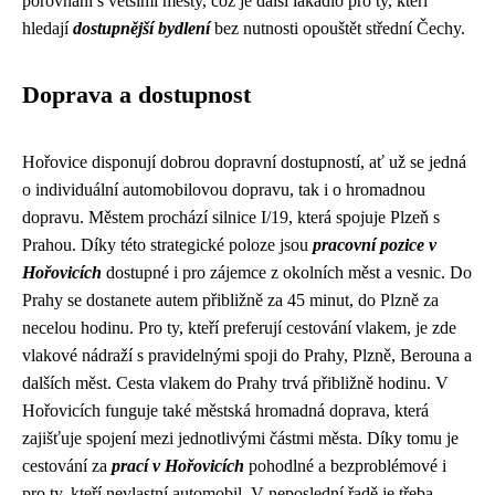
porovnání s většími městy, což je další lákadlo pro ty, kteří
hledají
dostupnější bydlení
bez nutnosti opouštět střední Čechy.
Doprava a dostupnost
Hořovice disponují dobrou dopravní dostupností, ať už se jedná
o individuální automobilovou dopravu, tak i o hromadnou
dopravu. Městem prochází silnice I/19, která spojuje Plzeň s
Prahou. Díky této strategické poloze jsou
pracovní pozice v
Hořovicích
dostupné i pro zájemce z okolních měst a vesnic. Do
Prahy se dostanete autem přibližně za 45 minut, do Plzně za
necelou hodinu. Pro ty, kteří preferují cestování vlakem, je zde
vlakové nádraží s pravidelnými spoji do Prahy, Plzně, Berouna a
dalších měst. Cesta vlakem do Prahy trvá přibližně hodinu. V
Hořovicích funguje také městská hromadná doprava, která
zajišťuje spojení mezi jednotlivými částmi města. Díky tomu je
cestování za
prací v Hořovicích
pohodlné a bezproblémové i
pro ty, kteří nevlastní automobil. V neposlední řadě je třeba