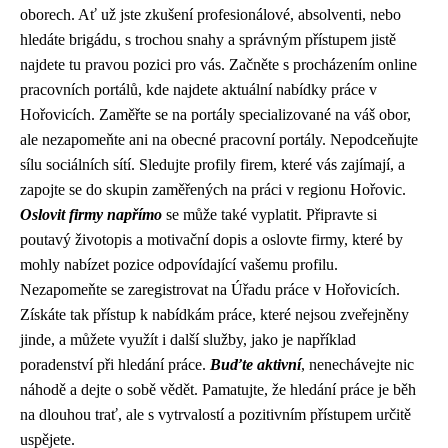
oborech. Ať už jste zkušení profesionálové, absolventi, nebo
hledáte brigádu, s trochou snahy a správným přístupem jistě
najdete tu pravou pozici pro vás. Začněte s procházením online
pracovních portálů, kde najdete aktuální nabídky práce v
Hořovicích. Zaměřte se na portály specializované na váš obor,
ale nezapomeňte ani na obecné pracovní portály. Nepodceňujte
sílu sociálních sítí. Sledujte profily firem, které vás zajímají, a
zapojte se do skupin zaměřených na práci v regionu Hořovic.
Oslovit firmy napřímo
se může také vyplatit. Připravte si
poutavý životopis a motivační dopis a oslovte firmy, které by
mohly nabízet pozice odpovídající vašemu profilu.
Nezapomeňte se zaregistrovat na Úřadu práce v Hořovicích.
Získáte tak přístup k nabídkám práce, které nejsou zveřejněny
jinde, a můžete využít i další služby, jako je například
poradenství při hledání práce.
Buďte aktivní
, nenechávejte nic
náhodě a dejte o sobě vědět. Pamatujte, že hledání práce je běh
na dlouhou trať, ale s vytrvalostí a pozitivním přístupem určitě
uspějete.