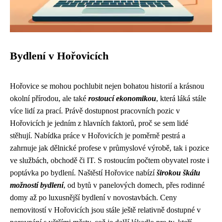
Bydlení v Hořovicích
Hořovice se mohou pochlubit nejen bohatou historií a krásnou
okolní přírodou, ale také
rostoucí ekonomikou
, která láká stále
více lidí za prací. Právě dostupnost pracovních pozic v
Hořovicích je jedním z hlavních faktorů, proč se sem lidé
stěhují. Nabídka práce v Hořovicích je poměrně pestrá a
zahrnuje jak dělnické profese v průmyslové výrobě, tak i pozice
ve službách, obchodě či IT. S rostoucím počtem obyvatel roste i
poptávka po bydlení. Naštěstí Hořovice nabízí
širokou škálu
možností bydlení
, od bytů v panelových domech, přes rodinné
domy až po luxusnější bydlení v novostavbách. Ceny
nemovitostí v Hořovicích jsou stále ještě relativně dostupné v