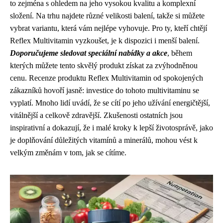
to zejména s ohledem na jeho vysokou kvalitu a komplexní
složení. Na trhu najdete různé velikosti balení, takže si můžete
vybrat variantu, která vám nejlépe vyhovuje. Pro ty, kteří chtějí
Reflex Multivitamin vyzkoušet, je k dispozici i menší balení.
Doporučujeme sledovat speciální nabídky a akce
, během
kterých můžete tento skvělý produkt získat za zvýhodněnou
cenu. Recenze produktu Reflex Multivitamin od spokojených
zákazníků hovoří jasně: investice do tohoto multivitaminu se
vyplatí. Mnoho lidí uvádí, že se cítí po jeho užívání energičtější,
vitálnější a celkově zdravější. Zkušenosti ostatních jsou
inspirativní a dokazují, že i malé kroky k lepší životosprávě, jako
je doplňování důležitých vitamínů a minerálů, mohou vést k
velkým změnám v tom, jak se cítíme.