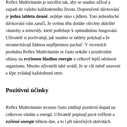
Reflex Multivitamin je navržen tak, aby se snadno užíval a
zapadl do vašeho každodenního života. Doporučené dávkování
je
jedna tableta denně
, nejlépe ráno s jídlem. Toto jednoduché
dávkování vám zaručí, že svému tělu dodáte
všechny důležité
vitamíny a minerály
, které potřebuje k optimálnímu fungování.
Uživatelé si pochvalují, jak snadno se tablety polykají a že
nezanechávají žádnou nepříjemnou pachuť. V recenzích
produktu Reflex Multivitamin se často setkáte s pozitivními
ohlasy na
zvýšenou hladinu energie
a celkově lepší odolnost
organismu. Mnoho uživatelů také uvádí, že se cítí méně unavení
a lépe zvládají každodenní stres.
Pozitivní účinky
Reflex Multivitamin recenze často zmiňují pozitivní dopad na
celkovou vitalitu a energii. Uživatelé popisují pocit svěžesti a
zvýšené energie
během dne, a to i při náročných aktivitách.