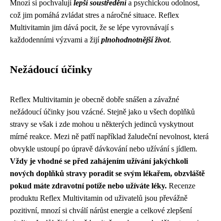
Mnozí si pochvalují
lepší soustředění
a psychickou odolnost,
což jim pomáhá zvládat stres a náročné situace. Reflex
Multivitamin jim dává pocit, že se lépe vyrovnávají s
každodenními výzvami a žijí
plnohodnotnější život
.
Nežádoucí účinky
Reflex Multivitamin je obecně dobře snášen a závažné
nežádoucí účinky jsou vzácné. Stejně jako u všech doplňků
stravy se však i zde mohou u některých jedinců vyskytnout
mírné reakce. Mezi ně patří například žaludeční nevolnost, která
obvykle ustoupí po úpravě dávkování nebo užívání s jídlem.
Vždy je vhodné se před zahájením užívání jakýchkoli
nových doplňků stravy poradit se svým lékařem, obzvláště
pokud máte zdravotní potíže nebo užíváte léky.
Recenze
produktu Reflex Multivitamin od uživatelů jsou převážně
pozitivní, mnozí si chválí nárůst energie a celkové zlepšení