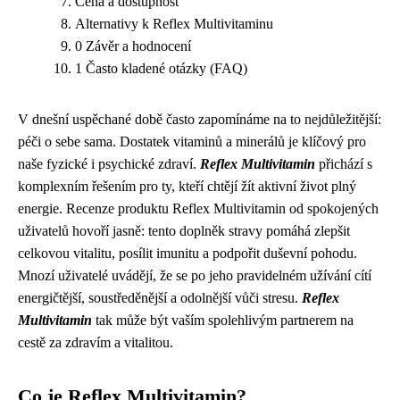
Cena a dostupnost
Alternativy k Reflex Multivitaminu
0 Závěr a hodnocení
1 Často kladené otázky (FAQ)
V dnešní uspěchané době často zapomínáme na to nejdůležitější:
péči o sebe sama. Dostatek vitaminů a minerálů je klíčový pro
naše fyzické i psychické zdraví.
Reflex Multivitamin
přichází s
komplexním řešením pro ty, kteří chtějí žít aktivní život plný
energie. Recenze produktu Reflex Multivitamin od spokojených
uživatelů hovoří jasně: tento doplněk stravy pomáhá zlepšit
celkovou vitalitu, posílit imunitu a podpořit duševní pohodu.
Mnozí uživatelé uvádějí, že se po jeho pravidelném užívání cítí
energičtější, soustředěnější a odolnější vůči stresu.
Reflex
Multivitamin
tak může být vaším spolehlivým partnerem na
cestě za zdravím a vitalitou.
Co je Reflex Multivitamin?