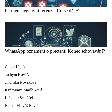
Partners negativní recenze: Co se děje?
WhatsApp oznámení o přečtení: Konec schovávání?
Ctibor Hájek
Jáchym Kovář.
Jindřiška Nováková
Květoslava Maršálková
Lubomír Sedláček
Name: Matyáš Navrátil