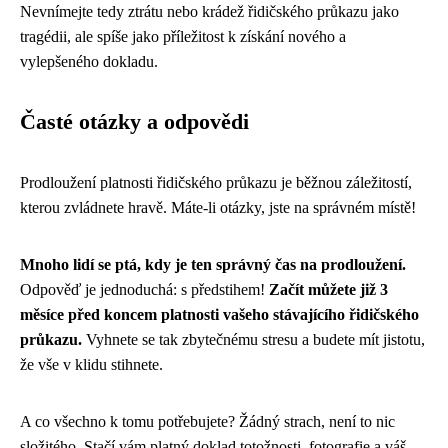
Nevnímejte tedy ztrátu nebo krádež řidičského průkazu jako
tragédii, ale spíše jako příležitost k získání nového a
vylepšeného dokladu.
Časté otázky a odpovědi
Prodloužení platnosti řidičského průkazu je běžnou záležitostí,
kterou zvládnete hravě. Máte-li otázky, jste na správném místě!
Mnoho lidí se ptá, kdy je ten správný čas na prodloužení.
Odpověď je jednoduchá: s předstihem!
Začít můžete již 3
měsíce před koncem platnosti vašeho stávajícího řidičského
průkazu.
Vyhnete se tak zbytečnému stresu a budete mít jistotu,
že vše v klidu stihnete.
A co všechno k tomu potřebujete? Žádný strach, není to nic
složitého. Stačí vám platný doklad totožnosti, fotografie a váš