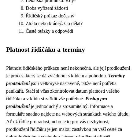
Lékařská prohlídka: Kdy?
Doba vyřízení žádosti
Řidičský průkaz dočasný
Ztráta nebo krádež: Co dělat?
Časté otázky a odpovědi
Platnost řidičáku a termíny
Platnost řidičského průkazu není nekonečná, ale její prodloužení
je proces, který se dá zvládnout s klidem a pohodou.
Termíny
prodloužení
jsou velkoryse nastavené, takže není potřeba
panikařit. Stačí si včas zkontrolovat datum platnosti vašeho
řidičáku a v klidu si zařídit vše potřebné.
Postup pro
prodloužení
je jednoduchý a srozumitelný. Informace a
formuláře snadno najdete na webových stránkách vašeho úřadu.
Ať už řídíte pro radost, nebo je to pro vás nezbytnost,
prodloužení řidičáku je jen malou zastávkou na vaší cestě za
dobrodružstvím a svobodou, kterou vám řízení přináší.