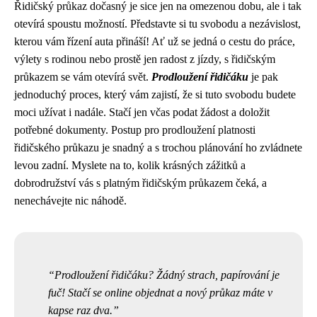
Řidičský průkaz dočasný je sice jen na omezenou dobu, ale i tak
otevírá spoustu možností. Představte si tu svobodu a nezávislost,
kterou vám řízení auta přináší! Ať už se jedná o cestu do práce,
výlety s rodinou nebo prostě jen radost z jízdy, s řidičským
průkazem se vám otevírá svět.
Prodloužení řidičáku
je pak
jednoduchý proces, který vám zajistí, že si tuto svobodu budete
moci užívat i nadále. Stačí jen včas podat žádost a doložit
potřebné dokumenty. Postup pro prodloužení platnosti
řidičského průkazu je snadný a s trochou plánování ho zvládnete
levou zadní. Myslete na to, kolik krásných zážitků a
dobrodružství vás s platným řidičským průkazem čeká, a
nenechávejte nic náhodě.
Prodloužení řidičáku? Žádný strach, papírování je
fuč! Stačí se online objednat a nový průkaz máte v
kapse raz dva.