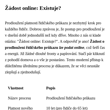
Žádost online: Existuje?
Prodloužení platnosti řidičského průkazu je nezbytný krok pro
každého řidiče. Dobrou zprávou je, že postup pro prodloužení je
v dnešní době jednodušší než kdy dříve. Mnoho z nás si klade
otázku: "Žádost online: Existuje?". A odpověď je ano!
Žádost o
prodloužení řidičského průkazu
lze podat online
, což šetří čas
a energii. Již žádné dlouhé fronty a papírování. Stačí pár kliknutí
z pohodlí domova a o vše je postaráno. Tento moderní přístup k
důležitému úřednímu procesu je důkazem, že se věci neustále
zlepšují a zjednodušují.
Vlastnost
Popis
Název procesu
Prodloužení řidičského průkazu
Platnost nového
10 let (pro řidiče do 65 let)