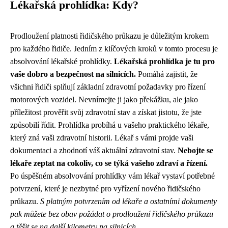
Lékařská prohlídka: Kdy?
Prodloužení platnosti řidičského průkazu je důležitým krokem
pro každého řidiče. Jedním z klíčových kroků v tomto procesu je
absolvování lékařské prohlídky.
Lékařská prohlídka je tu pro
vaše dobro a bezpečnost na silnicích.
Pomáhá zajistit, že
všichni řidiči splňují základní zdravotní požadavky pro řízení
motorových vozidel. Nevnímejte ji jako překážku, ale jako
příležitost prověřit svůj zdravotní stav a získat jistotu, že jste
způsobilí řídit. Prohlídka probíhá u vašeho praktického lékaře,
který zná vaši zdravotní historii. Lékař s vámi projde vaši
dokumentaci a zhodnotí váš aktuální zdravotní stav.
Nebojte se
lékaře zeptat na cokoliv, co se týká vašeho zdraví a řízení.
Po úspěšném absolvování prohlídky vám lékař vystaví potřebné
potvrzení, které je nezbytné pro vyřízení nového řidičského
průkazu.
S platným potvrzením od lékaře a ostatními dokumenty
pak můžete bez obav požádat o prodloužení řidičského průkazu
a těšit se na další kilometry na silnicích.