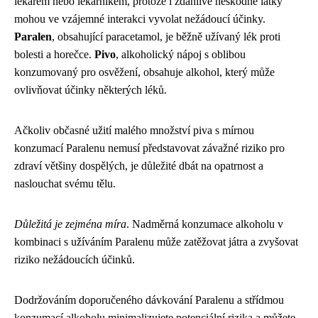
lékařem nebo lékárníkem, protože i zdánlivě neškodné látky
mohou ve vzájemné interakci vyvolat nežádoucí účinky.
Paralen
, obsahující paracetamol, je běžně užívaný lék proti
bolesti a horečce.
Pivo
, alkoholický nápoj s oblibou
konzumovaný pro osvěžení, obsahuje alkohol, který může
ovlivňovat účinky některých léků.
Ačkoliv občasné užití malého množství piva s mírnou
konzumací Paralenu nemusí představovat závažné riziko pro
zdraví většiny dospělých, je důležité dbát na opatrnost a
naslouchat svému tělu.
Důležitá je zejména míra
. Nadměrná konzumace alkoholu v
kombinaci s užíváním Paralenu může zatěžovat játra a zvyšovat
riziko nežádoucích účinků.
Dodržováním doporučeného dávkování Paralenu a střídmou
konzumací alkoholu minimalizujete potenciální rizika a můžete