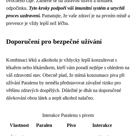
ovocného čaje. Zaměřte se na zdravou stravu a dostatek
odpočinku.
Tyto kroky podpoří váš imunitní systém a urychlí
proces uzdravení.
Pamatujte, že vaše zdraví je na prvním místě a
prevence je vždy lepší než léčba.
Doporučení pro bezpečné užívání
Kombinaci léků a alkoholu je vždycky lepší konzultovat s
lékařem nebo lékárníkem, kteří vám poradí nejlépe s ohledem na
váš zdravotní stav. Obecně platí, že mírná konzumace piva při
užívání Paralenu by neměla představovat závažné riziko pro
většinu zdravých dospělých. Důležité je dbát na doporučené
dávkování obou látek a nepít alkohol nalačno.
Interakce Paralenu s pivem
Vlastnost
Paralen
Pivo
Interakce