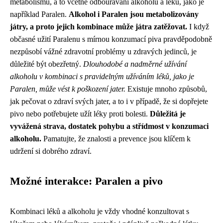
metabolismu, a to včetně odbourávání alkoholu a léků, jako je
například Paralen.
Alkohol i Paralen jsou metabolizovány
játry, a proto jejich kombinace může játra zatěžovat.
I když
občasné užití Paralenu s mírnou konzumací piva pravděpodobně
nezpůsobí vážné zdravotní problémy u zdravých jedinců, je
důležité být obezřetný.
Dlouhodobé a nadměrné užívání
alkoholu v kombinaci s pravidelným užíváním léků, jako je
Paralen, může vést k poškození jater.
Existuje mnoho způsobů,
jak pečovat o zdraví svých jater, a to i v případě, že si dopřejete
pivo nebo potřebujete užít léky proti bolesti.
Důležitá je
vyvážená strava, dostatek pohybu a střídmost v konzumaci
alkoholu.
Pamatujte, že znalosti a prevence jsou klíčem k
udržení si dobrého zdraví.
Možné interakce: Paralen a pivo
Kombinaci léků a alkoholu je vždy vhodné konzultovat s