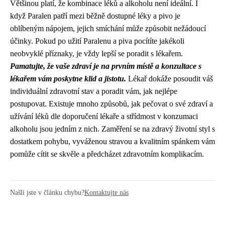
Většinou platí, že kombinace léků a alkoholu není ideální. I
když Paralen patří mezi běžně dostupné léky a pivo je
oblíbeným nápojem, jejich smíchání může způsobit nežádoucí
účinky. Pokud po užití Paralenu a piva pocítíte jakékoli
neobvyklé příznaky, je vždy lepší se poradit s lékařem.
Pamatujte, že vaše zdraví je na prvním místě a konzultace s
lékařem vám poskytne klid a jistotu.
Lékař dokáže posoudit váš
individuální zdravotní stav a poradit vám, jak nejlépe
postupovat. Existuje mnoho způsobů, jak pečovat o své zdraví a
užívání léků dle doporučení lékaře a střídmost v konzumaci
alkoholu jsou jedním z nich. Zaměření se na zdravý životní styl s
dostatkem pohybu, vyváženou stravou a kvalitním spánkem vám
pomůže cítit se skvěle a předcházet zdravotním komplikacím.
Našli jste v článku chybu?
Kontaktujte nás