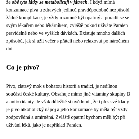
že
obě tyto látky se metabolizují v játrech
. I když mírná
konzumace piva u zdravých jedinců pravděpodobně nezpůsobí
žádné komplikace, je vždy rozumné být opatrný a poradit se se
svým lékařem nebo lékárníkem, zvláště pokud užíváte Paralen
pravidelně nebo ve vyšších dávkách. Existuje mnoho dalších
způsobů, jak si užít večer s přáteli nebo relaxovat po náročném
dni.
Co je pivo?
Pivo, zlatavý mok s bohatou historií a tradicí, je nedílnou
součástí české kultury. Obsahuje mimo jiné vitamíny skupiny B
a antioxidanty. Je však důležité si uvědomit, že i přes své klady
je pivo alkoholický nápoj a jeho konzumace by měla být vždy
zodpovědná a umírněná. Zvláště opatrní bychom měli být při
užívání léků, jako je například Paralen.