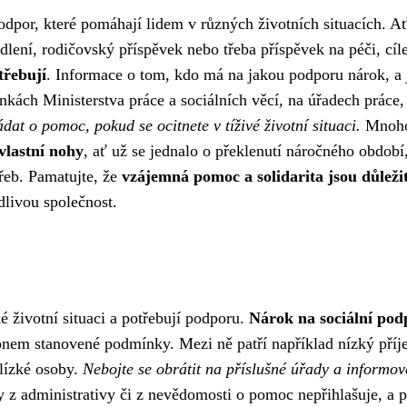
podpor, které pomáhají lidem v různých životních situacích. Ať
lení, rodičovský příspěvek nebo třeba příspěvek na péči, cíl
třebují
. Informace o tom, kdo má na jakou podporu nárok, a 
kách Ministerstva práce a sociálních věcí, na úřadech práce, 
dat o pomoc, pokud se ocitnete v tíživé životní situaci.
Mnoho
 vlastní nohy
, ať už se jednalo o překlenutí náročného období
třeb. Pamatujte, že
vzájemná pomoc a solidarita jsou důleži
dlivou společnost.
ké životní situaci a potřebují podporu.
Nárok na sociální pod
onem stanovené podmínky. Mezi ně patří například nízký příj
lízké osoby.
Nebojte se obrátit na příslušné úřady a informov
 z administrativy či z nevědomosti o pomoc nepřihlašuje, a 