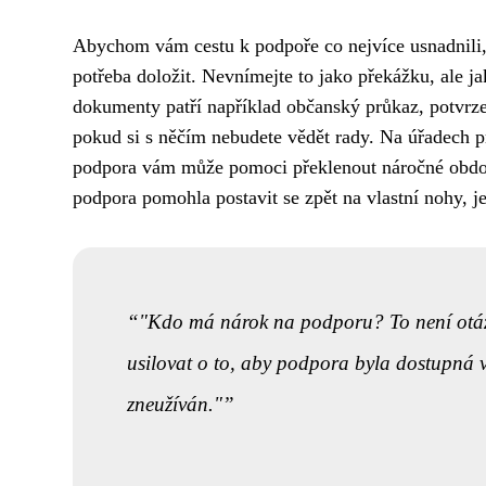
Abychom vám cestu k podpoře co nejvíce usnadnili, 
potřeba doložit. Nevnímejte to jako překážku, ale ja
dokumenty patří například občanský průkaz, potvrze
pokud si s něčím nebudete vědět rady. Na úřadech p
podpora vám může pomoci překlenout náročné obd
podpora pomohla postavit se zpět na vlastní nohy, je
"Kdo má nárok na podporu? To není otázk
usilovat o to, aby podpora byla dostupná vš
zneužíván."