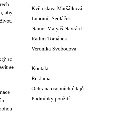
trech
Květoslava Maršálková
o, aby
Lubomír Sedláček
život.
Name: Matyáš Navrátil
Radim Tománek
Veronika Svobodova
erý se
avit se
Kontakt
Reklama
Ochrana osobních údajů
mace
Podmínky použití
vám
omohou