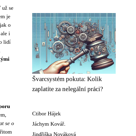
 už se
em je
jak o
ale i
 lidí
,
tými
Švarcsystém pokuta: Kolik
zaplatíte za nelegální práci?
poru
Ctibor Hájek
em,
at se o
Jáchym Kovář.
přitom
Jindřiška Nováková