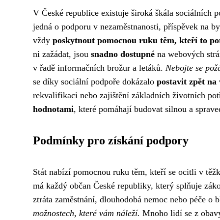
V České republice existuje široká škála sociálních 
jedná o podporu v nezaměstnanosti, příspěvek na byd
vždy
poskytnout pomocnou ruku těm, kteří to po
ni zažádat, jsou
snadno dostupné
na webových strán
v řadě informačních brožur a letáků.
Nebojte se požá
se díky sociální podpoře dokázalo
postavit zpět na
rekvalifikaci nebo zajištění základních životních po
hodnotami
, které pomáhají budovat silnou a sprave
Podmínky pro získání podpory
Stát nabízí pomocnou ruku těm, kteří se ocitli v těž
má každý občan České republiky, který splňuje zák
ztráta zaměstnání, dlouhodobá nemoc nebo péče o b
možnostech, které vám náleží.
Mnoho lidí se z obavy