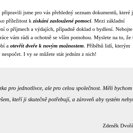
připravili jsme pro vás přehledný seznam dokumentů, které 
ko příležitost k
získání zasloužené pomoci
. Mezi základní
ní o příjmech a výdajích, případně doklad o bydlení. Nebojte
ráce vám rádi a ochotně se vším pomohou. Myslete na to, že 
obí a
otevřít dveře k novým možnostem
. Příběhů lidí, kterým
 nespočet. I vy se můžete stát jedním z nich!
a pro jednotlivce, ale pro celou společnost. Měli bychom
em, kteří ji skutečně potřebují, a zároveň aby systém neby
Zdeněk Dvoř