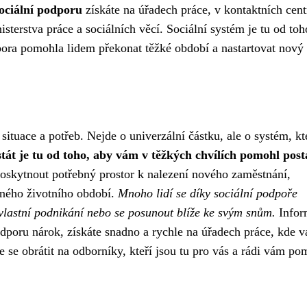
ociální podporu
získáte na úřadech práce, v kontaktních cen
terstva práce a sociálních věcí. Sociální systém je tu od toh
pora pomohla lidem překonat těžké období a nastartovat nový 
situace a potřeb. Nejde o univerzální částku, ale o systém, kt
 stát je tu od toho, aby vám v těžkých chvílích pomohl post
skytnout potřebný prostor k nalezení nového zaměstnání,
čného životního období.
Mnoho lidí se díky sociální podpoře
 vlastní podnikání nebo se posunout blíže ke svým snům.
Infor
dporu nárok, získáte snadno a rychle na úřadech práce, kde 
 se obrátit na odborníky, kteří jsou tu pro vás a rádi vám p