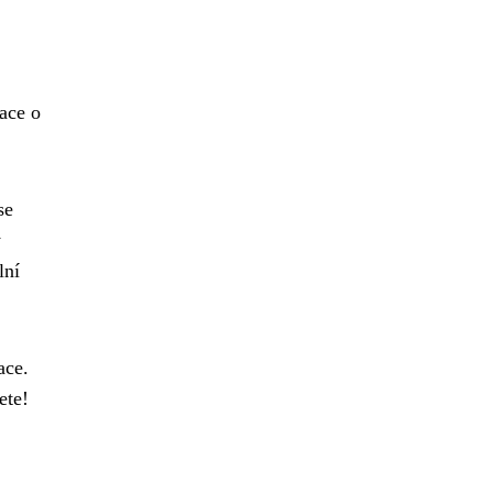
ace o
se
y
lní
ace.
ete!