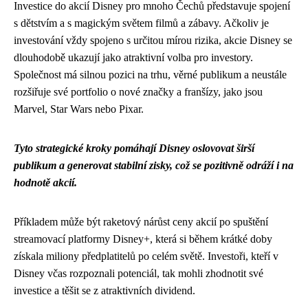
Investice do akcií Disney pro mnoho Čechů představuje spojení
s dětstvím a s magickým světem filmů a zábavy. Ačkoliv je
investování vždy spojeno s určitou mírou rizika, akcie Disney se
dlouhodobě ukazují jako atraktivní volba pro investory.
Společnost má silnou pozici na trhu, věrné publikum a neustále
rozšiřuje své portfolio o nové značky a franšízy, jako jsou
Marvel, Star Wars nebo Pixar.
Tyto strategické kroky pomáhají Disney oslovovat širší
publikum a generovat stabilní zisky, což se pozitivně odráží i na
hodnotě akcií.
Příkladem může být raketový nárůst ceny akcií po spuštění
streamovací platformy Disney+, která si během krátké doby
získala miliony předplatitelů po celém světě. Investoři, kteří v
Disney včas rozpoznali potenciál, tak mohli zhodnotit své
investice a těšit se z atraktivních dividend.