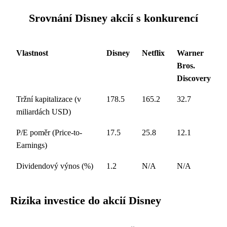
Srovnání Disney akcií s konkurencí
Vlastnost
Disney
Netflix
Warner
Bros.
Discovery
Tržní kapitalizace (v
178.5
165.2
32.7
miliardách USD)
P/E poměr (Price-to-
17.5
25.8
12.1
Earnings)
Dividendový výnos (%)
1.2
N/A
N/A
Rizika investice do akcií Disney