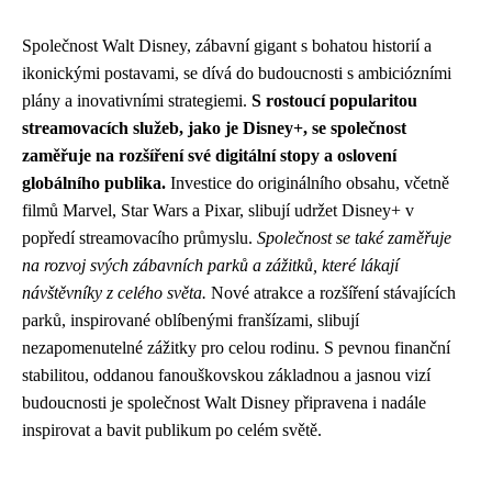
Společnost Walt Disney, zábavní gigant s bohatou historií a
ikonickými postavami, se dívá do budoucnosti s ambiciózními
plány a inovativními strategiemi.
S rostoucí popularitou
streamovacích služeb, jako je Disney+, se společnost
zaměřuje na rozšíření své digitální stopy a oslovení
globálního publika.
Investice do originálního obsahu, včetně
filmů Marvel, Star Wars a Pixar, slibují udržet Disney+ v
popředí streamovacího průmyslu.
Společnost se také zaměřuje
na rozvoj svých zábavních parků a zážitků, které lákají
návštěvníky z celého světa.
Nové atrakce a rozšíření stávajících
parků, inspirované oblíbenými franšízami, slibují
nezapomenutelné zážitky pro celou rodinu. S pevnou finanční
stabilitou, oddanou fanouškovskou základnou a jasnou vizí
budoucnosti je společnost Walt Disney připravena i nadále
inspirovat a bavit publikum po celém světě.