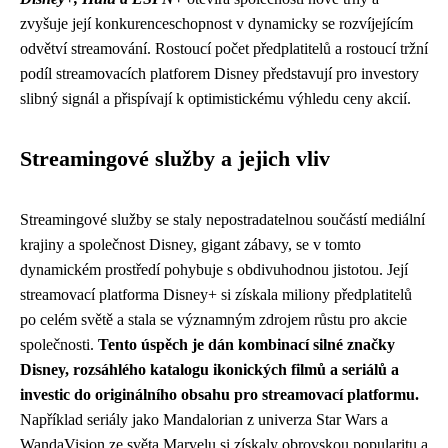
zvyšuje její konkurenceschopnost v dynamicky se rozvíjejícím
odvětví streamování. Rostoucí počet předplatitelů a rostoucí tržní
podíl streamovacích platforem Disney představují pro investory
slibný signál a přispívají k optimistickému výhledu ceny akcií.
Streamingové služby a jejich vliv
Streamingové služby se staly nepostradatelnou součástí mediální
krajiny a společnost Disney, gigant zábavy, se v tomto
dynamickém prostředí pohybuje s obdivuhodnou jistotou. Její
streamovací platforma Disney+ si získala miliony předplatitelů
po celém světě a stala se významným zdrojem růstu pro akcie
společnosti.
Tento úspěch je dán kombinací silné značky
Disney, rozsáhlého katalogu ikonických filmů a seriálů a
investic do originálního obsahu pro streamovací platformu.
Například seriály jako Mandalorian z univerza Star Wars a
WandaVision ze světa Marvelu si získaly obrovskou popularitu a