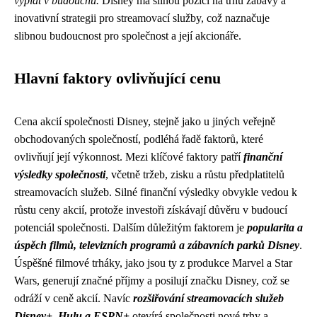
výplat v budoucnu.
Disney má silnou pozici na trhu zábavy a
inovativní strategii pro streamovací služby, což naznačuje
slibnou budoucnost pro společnost a její akcionáře.
Hlavní faktory ovlivňující cenu
Cena akcií společnosti Disney, stejně jako u jiných veřejně
obchodovaných společností, podléhá řadě faktorů, které
ovlivňují její výkonnost. Mezi klíčové faktory patří
finanční
výsledky společnosti
, včetně tržeb, zisku a růstu předplatitelů
streamovacích služeb. Silné finanční výsledky obvykle vedou k
růstu ceny akcií, protože investoři získávají důvěru v budoucí
potenciál společnosti. Dalším důležitým faktorem je
popularita a
úspěch filmů, televizních programů a zábavních parků Disney
.
Úspěšné filmové trháky, jako jsou ty z produkce Marvel a Star
Wars, generují značné příjmy a posilují značku Disney, což se
odráží v ceně akcií. Navíc
rozšiřování streamovacích služeb
Disney+, Hulu a ESPN+
otevírá společnosti nové trhy a