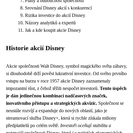
Plány a budoucnost společnosti
Srovnání Disney akcií s konkurencí
Rizika investice do akcií Disney
Názory analytiků a expertů
Jak a kde koupit akcie Disney
Historie akcií Disney
Akcie společnosti Walt Disney, symbol magického světa zábavy,
si dlouhodobě drží pověst lukrativní investice. Od svého prvního
vstupu na burzu v roce 1957 akcie Disney zaznamenaly
impozantní růst, z čehož těžili nespočet investorů.
Tento úspěch
je dán jedinečnou kombinací nadčasových značek,
inovativního přístupu a strategických akvizic.
Společnost se
neustále rozvíjí a expanduje do nových oblastí, jako je
streamovací služba Disney+, která si rychle získala miliony
předplatitelů po celém světě.
Investoři oceňují stabilitu a
potenciál společnosti Disney, která i v nejistých ekonomických