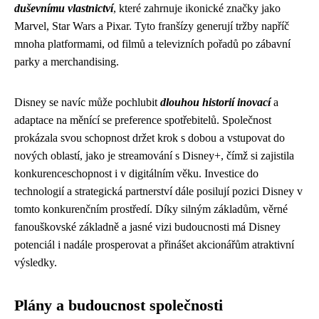
duševnímu vlastnictví
, které zahrnuje ikonické značky jako
Marvel, Star Wars a Pixar. Tyto franšízy generují tržby napříč
mnoha platformami, od filmů a televizních pořadů po zábavní
parky a merchandising.
Disney se navíc může pochlubit
dlouhou historií inovací
a
adaptace na měnící se preference spotřebitelů. Společnost
prokázala svou schopnost držet krok s dobou a vstupovat do
nových oblastí, jako je streamování s Disney+, čímž si zajistila
konkurenceschopnost i v digitálním věku. Investice do
technologií a strategická partnerství dále posilují pozici Disney v
tomto konkurenčním prostředí. Díky silným základům, věrné
fanouškovské základně a jasné vizi budoucnosti má Disney
potenciál i nadále prosperovat a přinášet akcionářům atraktivní
výsledky.
Plány a budoucnost společnosti