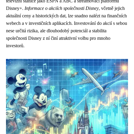
televizní stanice jako ESPN a ABC a streamovací platformu
Disney+.
Informace o akciích společnosti Disney
, včetně jejich
aktuální ceny a historických dat, lze snadno nalézt na finančních
webech a v investičních aplikacích. Investování do akcií s sebou
nese určitá rizika, ale dlouhodobý potenciál a stabilita
společnosti Disney z ní činí atraktivní volbu pro mnoho
investorů.