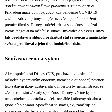
dobách dokáže oslovit široké publikum a generovat zisky.
Příkladem může být i rok 2020, kdy pandemie COVID-19
zasáhla zábavní průmysl. I přes uzavření parků a odložení
premiér filmů si Disney+ udržela růst a společnost dokázala
rychle reagovat na měnící se situaci.
Investice do akcií Disney
tak představuje slibnou příležitost stát se součástí magického
světa a profitovat z jeho dlouhodobého růstu.
Současná cena a výkon
Akcie společnosti Disney (DIS) procházejí v posledních
měsících dynamickým obdobím, nicméně dlouhodobý potenciál
této zábavní ikony zůstává silný. Investoři by neměli ztrácet ze
zřetele robustní základy společnosti Disney, včetně jejího
neocenitelného portfolia značek, rozsáhlé knihovny obsahu a
globálního dosahu. Společnost se strategicky zaměřuje na
streamovací služby, které představují slibnou oblast růstu.