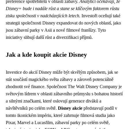
preference spotřebitelů v oblasti zábavy.
Analytici očekávají, že
Disney+ bude i nadále růst a stane se klíčovým faktorem růstu
zisku společnosti v nadcházejících letech.
Investoři oceňují také
strategii společnosti Disney expandovat do nových oblastí, jako
jsou zábavní parky v Asii a nové filmové franšízy. Tyto
iniciativy slibují další růst a diverzifikaci příjmů.
Jak a kde koupit akcie Disney
Investice do akcií Disney může být skvělým způsobem, jak se
stát součástí magického světa zábavy a zároveň potenciálně
zhodnotit své finance. Společnost The Walt Disney Company je
světovým lídrem v oblasti zábavního průmyslu s bohatou historií
a silnými značkami, které oslovují generace diváků a
návštěvníků po celém světě.
Disney akcie
představují podíl v
tomto ikonickém impériu, které zahrnuje filmová studia jako
Pixar, Marvel a Lucasfilm, zábavní parky po celém světě,