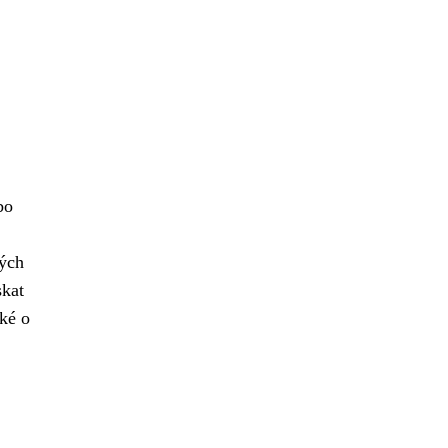
bo
vých
skat
ké o