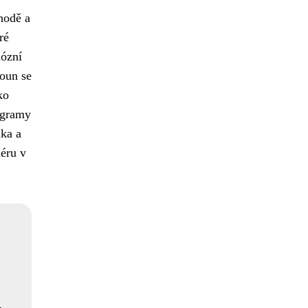
hodě a
ré
iózní
roun se
ko
ogramy
ika a
iéru v