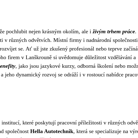
že pochlubit nejen krásným okolím, ale i
živým trhem práce
.
osti v různých odvětvích. Místní firmy i nadnárodní společnosti
a rozvíjet se. Ať už jste zkušený profesionál nebo teprve začíná
o firem v Lanškrouně si uvědomuje důležitost vzdělávání a
enefity
, jako jsou jazykové kurzy, odborná školení nebo mož
a jeho dynamický rozvoj se odráží i v rostoucí nabídce prac
nstitucí, které poskytují pracovní příležitosti v různých odvě
lad společnost
Hella Autotechnik
, která se specializuje na vý