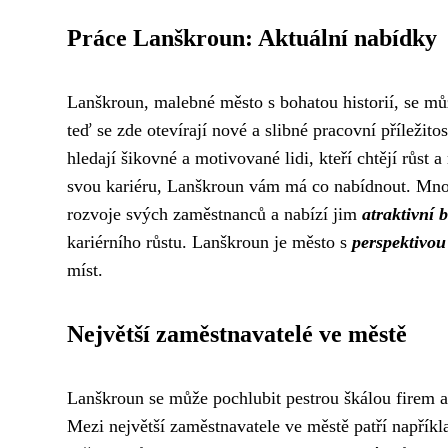
Práce Lanškroun: Aktuální nabídky
Lanškroun, malebné město s bohatou historií, se mů
teď se zde otevírají nové a slibné pracovní příležit
hledají šikovné a motivované lidi, kteří chtějí růst 
svou kariéru, Lanškroun vám má co nabídnout. Mnoh
rozvoje svých zaměstnanců a nabízí jim
atraktivní b
kariérního růstu. Lanškroun je město s
perspektivou
míst.
Největší zaměstnavatelé ve městě
Lanškroun se může pochlubit pestrou škálou firem a i
Mezi největší zaměstnavatele ve městě patří napřík