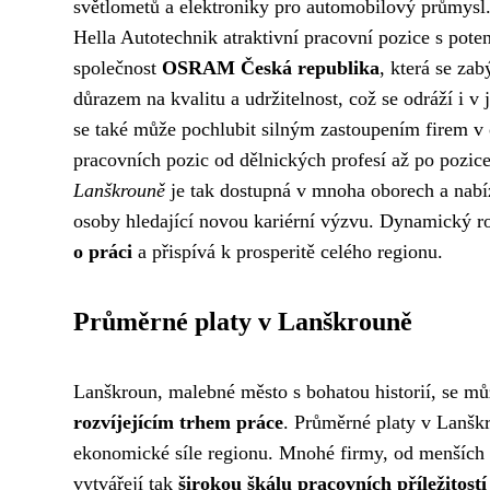
světlometů a elektroniky pro automobilový průmysl
Hella Autotechnik atraktivní pracovní pozice s po
společnost
OSRAM Česká republika
, která se z
důrazem na kvalitu a udržitelnost, což se odráží i 
se také může pochlubit silným zastoupením firem v ob
pracovních pozic od dělnických profesí až po pozice
Lanškrouně
je tak dostupná v mnoha oborech a nabízí
osoby hledající novou kariérní výzvu. Dynamický r
o práci
a přispívá k prosperitě celého regionu.
Průměrné platy v Lanškrouně
Lanškroun, malebné město s bohatou historií, se můž
rozvíjejícím trhem práce
. Průměrné platy v Lanšk
ekonomické síle regionu. Mnohé firmy, od menších p
vytvářejí tak
širokou škálu pracovních příležitostí