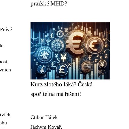
pražské MHD?
 Právě
te
nost
ovních
Kurz zlotého láká? Česká
spořitelna má řešení!
tvích.
Ctibor Hájek
robu
Jáchym Kovář.