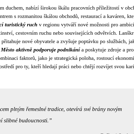
m duchem, nabízí širokou škálu pracovních příležitostí v obc
ntrem s rozmanitou škálou obchodů, restaurací a kaváren, kte
í turistický ruch
v regionu vytváří nové možnosti pro ambic
stinství, cestovním ruchu nebo souvisejících odvětvích. Lanšk
ž přitahuje nové obyvatele a zvyšuje poptávku po službách, ja
.
Město aktivně podporuje podnikání
a poskytuje zdroje a pr
inaci faktorů, jako je strategická poloha, rostoucí ekonom
ředí pro ty, kteří hledají práci nebo chtějí rozvíjet svou kar
dcem plným řemeslné tradice, otevírá své brány novým
ní slibné budoucnosti.