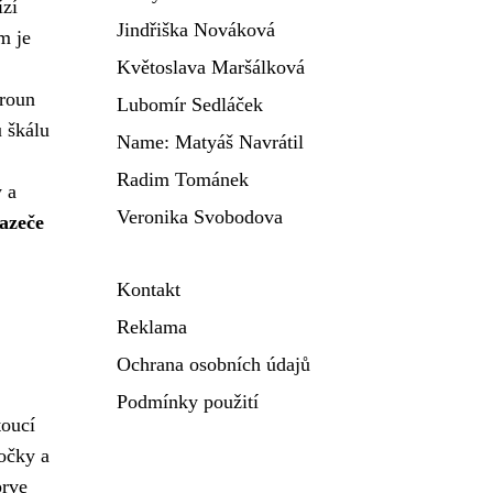
ízí
Jindřiška Nováková
m je
Květoslava Maršálková
kroun
Lubomír Sedláček
u škálu
Name: Matyáš Navrátil
Radim Tománek
y a
Veronika Svobodova
hazeče
Kontakt
Reklama
Ochrana osobních údajů
Podmínky použití
toucí
očky a
prve