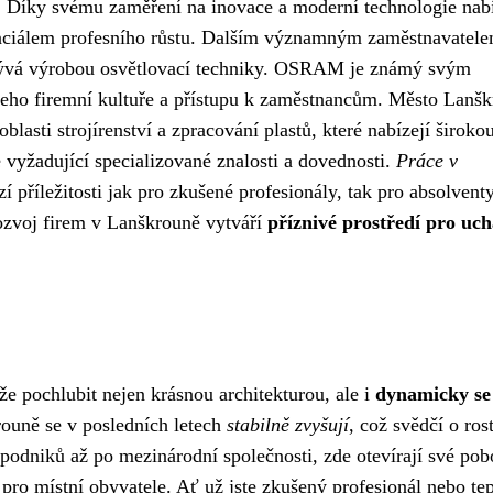
. Díky svému zaměření na inovace a moderní technologie nab
tenciálem profesního růstu. Dalším významným zaměstnavatele
abývá výrobou osvětlovací techniky. OSRAM je známý svým
v jeho firemní kultuře a přístupu k zaměstnancům. Město Lanš
lasti strojírenství a zpracování plastů, které nabízejí široko
 vyžadující specializované znalosti a dovednosti.
Práce v
 příležitosti jak pro zkušené profesionály, tak pro absolvent
ozvoj firem v Lanškrouně vytváří
příznivé prostředí pro uc
e pochlubit nejen krásnou architekturou, ale i
dynamicky se
rouně se v posledních letech
stabilně zvyšují
, což svědčí o ros
odniků až po mezinárodní společnosti, zde otevírají své pob
pro místní obyvatele. Ať už jste zkušený profesionál nebo te