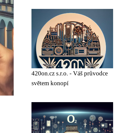
420on.cz s.r.o. - Váš průvodce
světem konopí