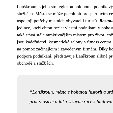
Lanškroun, s jeho strategickou polohou a podnikavý
službách. Město se může pochlubit prosperujícím ce
uspokojí potřeby místních obyvatel i turistů.
Rostouc
jedince, kteří chtou rozjet vlastní podnikání v poho
také stává stále atraktivnějším místem pro život, co
jsou kadeřnictví, kosmetické salony a fitness centra
na pomoc začínajícím i zavedeným firmám. Díky komb
podpora podnikání, představuje Lanškroun slibné prost
obchodě a službách.
Lanškroun, město s bohatou historií a sr
příležitostem a láká šikovné ruce k budová