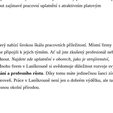
ut zajímavé pracovní uplatnění s atraktivním platovým
terý nabízí širokou škálu pracovních příležitostí. Místní firmy
 se připojili k jejich týmům. Ať už jste zkušený profesionál ne
ídnout.
Najdete zde uplatnění v oborech, jako je strojírenství,
Mnoho firem v Lanškrouně si uvědomuje důležitost rozvoje s
ání a profesního růstu
. Díky tomu máte jedinečnou šanci zí
roveň. Práce v Lanškrouně není jen o dobrém výdělku, ale ta
ásnou okolní přírodou.