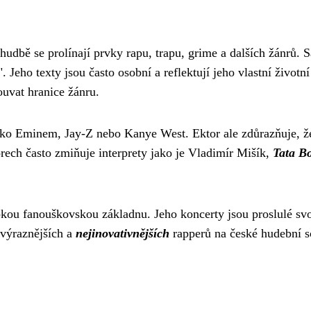
 hudbě se prolínají prvky rapu, trapu, grime a dalších žánrů. 
. Jeho texty jsou často osobní a reflektují jeho vlastní životní
ouvat hranice žánru.
 jako Eminem, Jay-Z nebo Kanye West. Ektor ale zdůrazňuje, ž
orech často zmiňuje interprety jako je Vladimír Mišík,
Tata Bo
rokou fanouškovskou základnu. Jeho koncerty jsou proslulé sv
jvýraznějších a
nejinovativnějších
rapperů na české hudební s