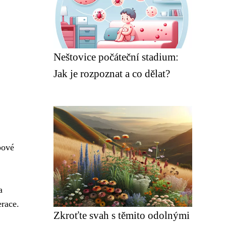
Neštovice počáteční stadium:
Jak je rozpoznat a co dělat?
pové
a
erace.
Zkroťte svah s těmito odolnými