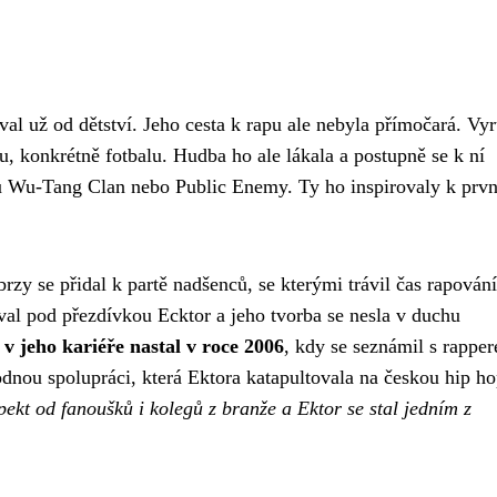
l už od dětství. Jeho cesta k rapu ale nebyla přímočará. Vyr
u, konkrétně fotbalu. Hudba ho ale lákala a postupně se k ní
ou Wu-Tang Clan nebo Public Enemy. Ty ho inspirovaly k prv
brzy se přidal k partě nadšenců, se kterými trávil čas rapován
l pod přezdívkou Ecktor a jeho tvorba se nesla v duchu
v jeho kariéře nastal v roce 2006
, kdy se seznámil s rappe
dnou spolupráci, která Ektora katapultovala na českou hip h
pekt od fanoušků i kolegů z branže a Ektor se stal jedním z