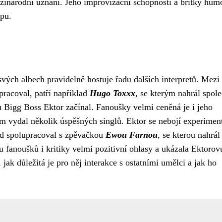
ezinárodní uznání. Jeho improvizační schopnosti a břitký hum
opu.
svých albech pravidelně hostuje řadu dalších interpretů. Mezi
pracoval, patří například
Hugo Toxxx
, se kterým nahrál spol
lu Bigg Boss Ektor začínal. Fanoušky velmi ceněná je i jeho
m vydal několik úspěšných singlů. Ektor se nebojí experimen
lad spolupracoval s zpěvačkou
Ewou Farnou
, se kterou nahrál
u fanoušků i kritiky velmi pozitivní ohlasy a ukázala Ektorov
jak důležitá je pro něj interakce s ostatními umělci a jak ho