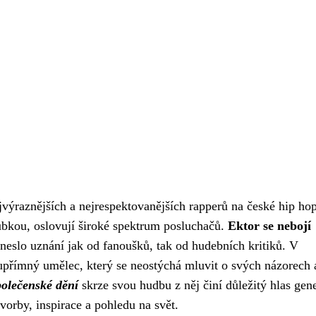
výraznějších a nejrespektovanějších rapperů na české hip ho
oubkou, oslovují široké spektrum posluchačů.
Ektor se nebojí
neslo uznání jak od fanoušků, tak od hudebních kritiků. V
 upřímný umělec, který se neostýchá mluvit o svých názorech 
polečenské dění
skrze svou hudbu z něj činí důležitý hlas gen
orby, inspirace a pohledu na svět.