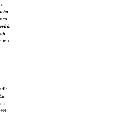
 a
nebo
ímco
evírá.
ojí
se mu
tila
 Za
 na
těži