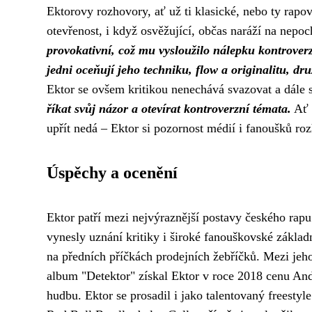
Ektorovy rozhovory, ať už ti klasické, nebo ty rapov
otevřenost, i když osvěžující, občas naráží na nepo
provokativní, což mu vysloužilo nálepku kontrover
jedni oceňují jeho techniku, flow a originalitu, dru
Ektor se ovšem kritikou nenechává svazovat a dále s
říkat svůj názor a otevírat kontroverzní témata.
Ať 
upřít nedá – Ektor si pozornost médií i fanoušků ro
Úspěchy a ocenění
Ektor patří mezi nejvýraznější postavy českého rapu.
vynesly uznání kritiky i široké fanouškovské základ
na předních příčkách prodejních žebříčků. Mezi jeho
album "Detektor" získal Ektor v roce 2018 cenu And
hudbu. Ektor se prosadil i jako talentovaný freestyle