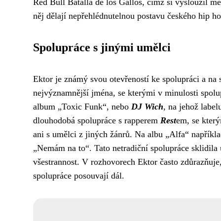
Red Bull Batalla de los Gallos, čímž si vysloužil m
něj dělají nepřehlédnutelnou postavu českého hip h
Spolupráce s jinými umělci
Ektor je známý svou otevřeností ke spolupráci a na 
nejvýznamnější jména, se kterými v minulosti spolu
album „Toxic Funk“, nebo
DJ Wich
, na jehož labe
dlouhodobá spolupráce s rapperem
Rest
em, se který
ani s umělci z jiných žánrů. Na albu „Alfa“ napřík
„Nemám na to“. Tato netradiční spolupráce sklidila 
všestrannost. V rozhovorech Ektor často zdůrazňuje, 
spolupráce posouvají dál.