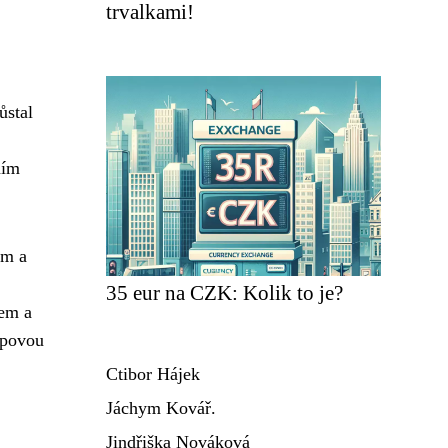
trvalkami!
ůstal
ním
ím a
35 eur na CZK: Kolik to je?
rem a
opovou
Ctibor Hájek
Jáchym Kovář.
Jindřiška Nováková