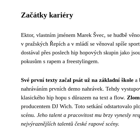
Začátky kariéry
Ektor, vlastním jménem Marek Švec, se hudbě věnova
v pražských Řepích a v mládí se věnoval spíše sport
dostával přes poslech hip hopových skupin jako js
pokusům s rapem a freestylingem.
Své první texty začal psát už na základní škole
a 
nahráváním prvních demo nahrávek. Tehdy vystupova
klasického hip hopu s důrazem na text a flow.
Zlom 
producentem DJ Wich. Toto setkání odstartovalo plo
scénu.
Jeho talent a pracovitost mu brzy vynesly res
nejvýraznějších talentů české rapové scény.