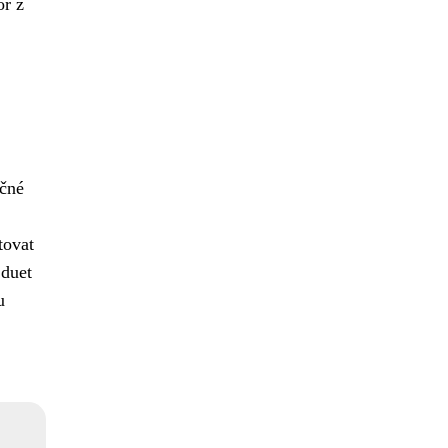
or z
ečné
tovat
 duet
u