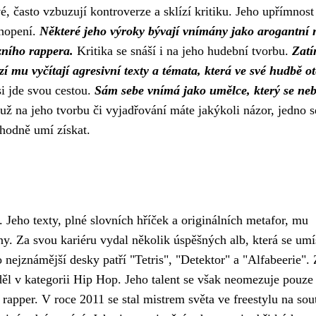
é, často vzbuzují kontroverze a sklízí kritiku. Jeho upřímnost
chopení.
Některé jeho výroky bývají vnímány jako arogantní 
zního rappera.
Kritika se snáší i na jeho hudební tvorbu.
Zat
zí mu vyčítají agresivní texty a témata, která ve své hudbě ot
i jde svou cestou.
Sám sebe vnímá jako umělce, který se neb
už na jeho tvorbu či vyjadřování máte jakýkoli názor, jedno 
zhodně umí získat.
 Jeho texty, plné slovních hříček a originálních metafor, mu
ny. Za svou kariéru vydal několik úspěšných alb, která se umís
 nejznámější desky patří "Tetris", "Detektor" a "Alfabeerie".
ěl v kategorii Hip Hop. Jeho talent se však neomezuje pouze
 rapper. V roce 2011 se stal mistrem světa ve freestylu na sou