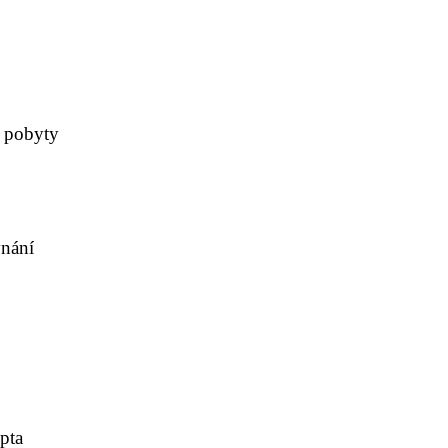
e pobyty
vnání
pta