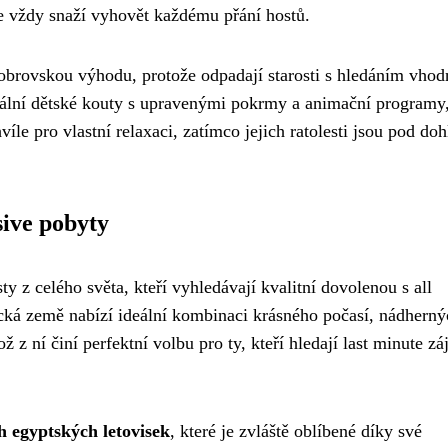
se vždy snaží vyhovět každému přání hostů.
y obrovskou výhodu, protože odpadají starosti s hledáním vho
ciální dětské kouty s upravenými pokrmy a animační programy,
íle pro vlastní relaxaci, zatímco jejich ratolesti jsou pod do
sive pobyty
sty z celého světa, kteří vyhledávají kvalitní dovolenou s all
ická země nabízí ideální kombinaci krásného počasí, nádhern
 z ní činí perfektní volbu pro ty, kteří hledají last minute zá
h egyptských letovisek
, které je zvláště oblíbené díky své