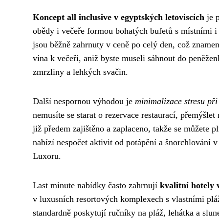
Koncept all inclusive v egyptských letoviscích
je p
obědy i večeře formou bohatých bufetů s místními i
jsou běžně zahrnuty v ceně po celý den, což znamen
vína k večeři, aniž byste museli sáhnout do peněže
zmrzliny a lehkých svačin.
Další nespornou výhodou je
minimalizace stresu při
nemusíte se starat o rezervace restaurací, přemýšlet
již předem zajištěno a zaplaceno, takže se můžete p
nabízí nespočet aktivit od potápění a šnorchlován
Luxoru.
Last minute nabídky často zahrnují
kvalitní hotely 
v luxusních resortových komplexech s vlastními plá
standardně poskytují ručníky na pláž, lehátka a slu