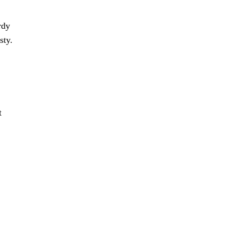
rdy
sty.
t