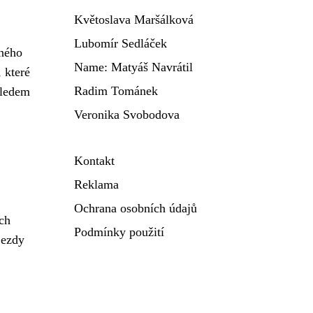
Květoslava Maršálková
Lubomír Sedláček
dného
Name: Matyáš Navrátil
 které
Radim Tománek
hledem
Veronika Svobodova
Kontakt
Reklama
Ochrana osobních údajů
ých
Podmínky použití
jezdy