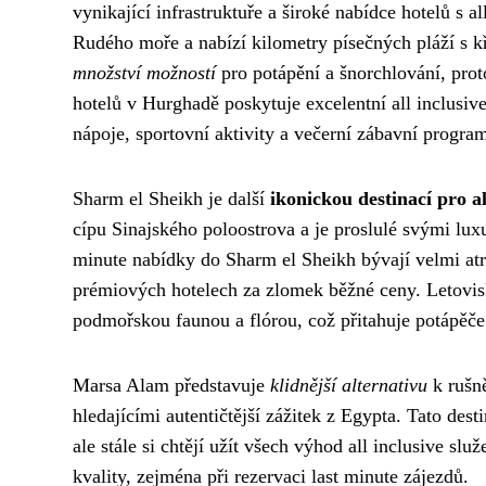
vynikající infrastruktuře a široké nabídce hotelů s 
Rudého moře a nabízí kilometry písečných pláží s k
množství možností
pro potápění a šnorchlování, prot
hotelů v Hurghadě poskytuje excelentní all inclusiv
nápoje, sportovní aktivity a večerní zábavní progra
Sharm el Sheikh je další
ikonickou destinací pro al
cípu Sinajského poloostrova a je proslulé svými lu
minute nabídky do Sharm el Sheikh bývají velmi atr
prémiových hotelech za zlomek běžné ceny. Letovis
podmořskou faunou a flórou, což přitahuje potápěče 
Marsa Alam představuje
klidnější alternativu
k rušně
hledajícími autentičtější zážitek z Egypta. Tato destin
ale stále si chtějí užít všech výhod all inclusive s
kvality, zejména při rezervaci last minute zájezdů.