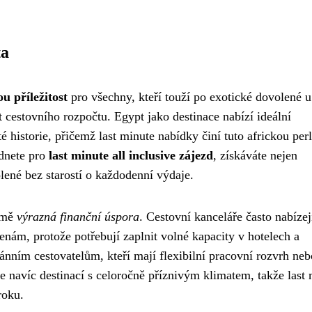
ta
u příležitost
pro všechny, kteří touží po exotické dovolené u
t cestovního rozpočtu. Egypt jako destinace nabízí ideální
 historie, přičemž last minute nabídky činí tuto africkou per
odnete pro
last minute all inclusive zájezd
, získáváte nejen
lené bez starostí o každodenní výdaje.
ejmě
výrazná finanční úspora
. Cestovní kanceláře často nabízej
enám, protože potřebují zaplnit volné kapacity v hotelech a
tánním cestovatelům, kteří mají flexibilní pracovní rozvrh neb
e navíc destinací s celoročně příznivým klimatem, takže last
roku.