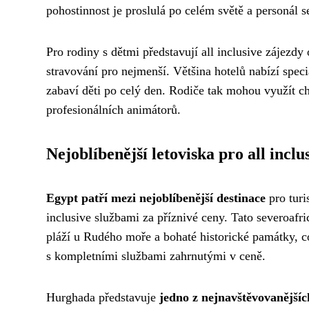
pohostinnost je proslulá po celém světě a personál 
Pro rodiny s dětmi představují all inclusive zájezd
stravování pro nejmenší. Většina hotelů nabízí spe
zabaví děti po celý den. Rodiče tak mohou využít chv
profesionálních animátorů.
Nejoblíbenější letoviska pro all inclu
Egypt patří mezi nejoblíbenější destinace
pro turi
inclusive službami za příznivé ceny. Tato severoafr
pláží u Rudého moře a bohaté historické památky, což
s kompletními službami zahrnutými v ceně.
Hurghada představuje
jedno z nejnavštěvovanějšíc