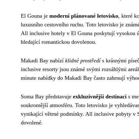
El Gouna je
moderní plánované letovisko
, které 
luxusního cestovního ruchu. Toto letovisko je znám
All inclusive hotely v El Gouna poskytují vysokou ú
hledající romantickou dovolenou.
Makadi Bay nabízí
klidné prostředí
s krásnými píseč
inclusive resorty jsou známé svými rozsáhlými areá
minute nabídky do Makadi Bay často zahrnují výhod
Soma Bay představuje
exkluzivnější destinaci
s men
soukromější atmosféru. Toto letovisko je vyhledávané
vynikající větrné podmínky. All inclusive pobyty v
dovolené.