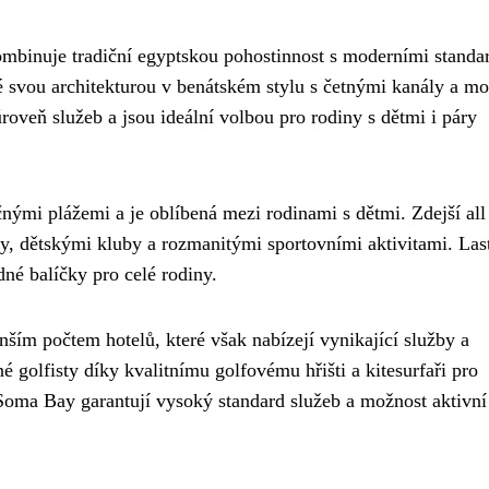
kombinuje tradiční egyptskou pohostinnost s moderními standa
é svou architekturou v benátském stylu s četnými kanály a mo
roveň služeb a jsou ideální volbou pro rodiny s dětmi i páry
nými plážemi a je oblíbená mezi rodinami s dětmi. Zdejší all
ly, dětskými kluby a rozmanitými sportovními aktivitami. Las
né balíčky pro celé rodiny.
ším počtem hotelů, které však nabízejí vynikající služby a
 golfisty díky kvalitnímu golfovému hřišti a kitesurfaři pro
 Soma Bay garantují vysoký standard služeb a možnost aktivní