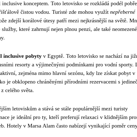
all inclusive konceptem. Toto letovisko se rozkládá podél pobře
řišťálově čistou vodou. Turisté zde mohou využít
nepřeberné
ože zdejší korálové útesy patří mezi nejkrásnější na světě. M
e služby, které zahrnují nejen plnou penzi, ale také neomezené
my.
l inclusive pobyty
v Egyptě. Toto letovisko se nachází na ji
xusními resorty a výjimečnými podmínkami pro vodní sporty. 
aktivní, zejména mimo hlavní sezónu, kdy lze získat pobyt v
ko je obklopeno chráněnými přírodními rezervacemi s jedine
z celého světa.
jším letoviskům a stává se stále populárnější mezi turisty
ace je ideální pro ty, kteří preferují relaxaci v klidnějším pro
lužeb. Hotely v Marsa Alam často nabízejí vynikající poměr cen