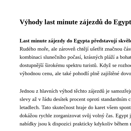
Výhody last minute zájezdů do Egyp
Last minute zájezdy do Egypta představují skvělo
Rudého moře, ale zároveň chtějí ušetřit značnou čás
kombinaci slunečního počasí, krásných pláží a bohaté
dostupnější širokému spektru turistů. Když se rozh
výhodnou cenu, ale také pohodlí plně zajištěné dovo
Jednou z hlavních výhod těchto zájezdů je samozř
slevy až v řádu desítek procent oproti standardním c
letadlech. Tato skutečnost hraje do karet všem spon
dokážou rychle zorganizovat svůj volný čas. Egypt j
nabídky jsou k dispozici prakticky kdykoliv během 