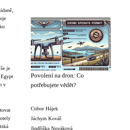
nídaně,
oje
nku
še je
Povolení na dron: Co
. Egypt
m v
potřebujete vědět?
Ctibor Hájek
tovat
otely
Jáchym Kovář.
tská
Jindřiška Nováková