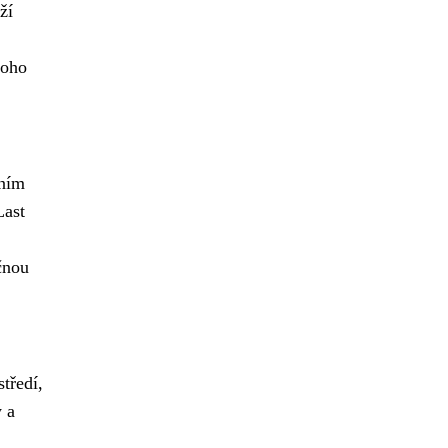
ží
noho
žním
Last
čnou
středí,
y a