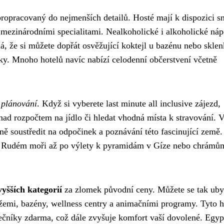
ropracovaný do nejmenších detailů. Hosté mají k dispozici s
 mezinárodními specialitami. Nealkoholické i alkoholické náp
á, že si můžete dopřát osvěžující koktejl u bazénu nebo skle
nky. Mnoho hotelů navíc nabízí celodenní občerstvení včetně
 plánování
. Když si vyberete last minute all inclusive zájezd,
 nad rozpočtem na jídlo či hledat vhodná místa k stravování. V
lně soustředit na odpočinek a poznávání této fascinující země
í v Rudém moři až po výlety k pyramidám v Gíze nebo chrámů
vyšších kategorií
za zlomek původní ceny. Můžete se tak uby
žemi, bazény, wellness centry a animačními programy. Tyto h
nečníky zdarma, což dále zvyšuje komfort vaší dovolené. Egyp