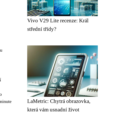
Vivo V29 Lite recenze: Král
střední třídy?
lu
í
o
LaMetric: Chytrá obrazovka,
 minute
která vám usnadní život