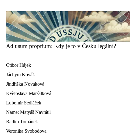
Ad usum proprium: Kdy je to v Česku legální?
Ctibor Hájek
Jáchym Kovář.
Jindřiška Nováková
Květoslava Maršálková
Lubomír Sedláček
Name: Matyáš Navrátil
Radim Tománek
Veronika Svobodova