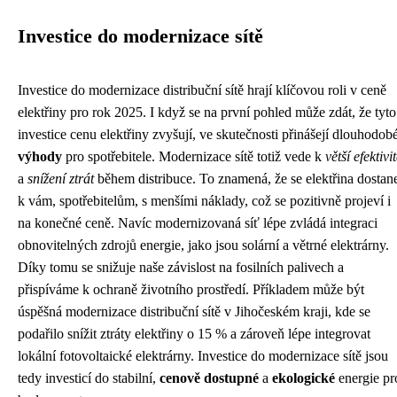
Investice do modernizace sítě
Investice do modernizace distribuční sítě hrají klíčovou roli v ceně
elektřiny pro rok 2025. I když se na první pohled může zdát, že tyto
investice cenu elektřiny zvyšují, ve skutečnosti přinášejí dlouhodob
výhody
pro spotřebitele. Modernizace sítě totiž vede k
větší efektivi
a
snížení ztrát
během distribuce. To znamená, že se elektřina dostan
k vám, spotřebitelům, s menšími náklady, což se pozitivně projeví i
na konečné ceně. Navíc modernizovaná síť lépe zvládá integraci
obnovitelných zdrojů energie, jako jsou solární a větrné elektrárny.
Díky tomu se snižuje naše závislost na fosilních palivech a
přispíváme k ochraně životního prostředí. Příkladem může být
úspěšná modernizace distribuční sítě v Jihočeském kraji, kde se
podařilo snížit ztráty elektřiny o 15 % a zároveň lépe integrovat
lokální fotovoltaické elektrárny. Investice do modernizace sítě jsou
tedy investicí do stabilní,
cenově dostupné
a
ekologické
energie pr