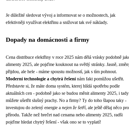
Je důležité sledovat vývoj a informovat se o možnostech, jak
efektivněji využívat elektřinu a snižovat tak své náklady.
Dopady na domácnosti a firmy
Cena distribuce elektřiny v roce 2025 nám dělá vrásky podobně jak
alimenty 2025
, ale pojďme kouknout na světlý stránky. Jasně, změn
přijdou, ale hele - máme spoustu možností, jak s tím pohnout.
Moderní technologie a chytrá řešení
nám fakt pomůžou ušetřit.
Představte si, že máte doma systém, kterej hlídá spotřebu podle
aktuálních cen - podobně jako se budou měnit alimenty 2025, i tady
můžete ušetřit slušný prachy. No a firmy? Ty do toho šlapou taky -
investujou do zelený energie a
nejen že šetří
, ale ještě dělaj něco pro
přírodu. Takže než brečet nad cenama nebo alimenty 2025, radši
pojďme hledat chytrý řešení - však ono se to vyplatí!