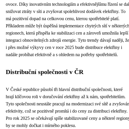
ovoce. Díky inovativním technologiím a efektivnějšímu řízení se dař
snižovat ztráty v síti a zvyšovat spolehlivost dodávek elektřiny. To
má pozitivní dopad na celkovou cenu, kterou spotřebitelé platí.
Příkladem může být úspěšná implementace chytrých sítí v některýc
regionech, která přispěla ke stabilizaci cen a zároveň umožnila lepší
integraci obnovitelných zdrojů energie. Tyto trendy dávají naději, ž
i přes možné výkyvy cen v roce 2025 bude distribuce elektřiny i
nadále probíhat efektivně a s ohledem na potřeby spotřebitelů.
Distribuční společnosti v ČR
V České republice působí tři hlavní distribuční společnosti, které
hrají klíčovou roli v doručování elektřiny až k nám, spotřebitelům.
Tyto společnosti neustále pracují na modernizaci své sítě a zvyšován
efektivity, což se pozitivně promítá i do ceny za distribuci elektřiny.
Pro rok 2025 se očekávají spíše stabilizované ceny a některé region
by se mohly dočkat i mírného poklesu.