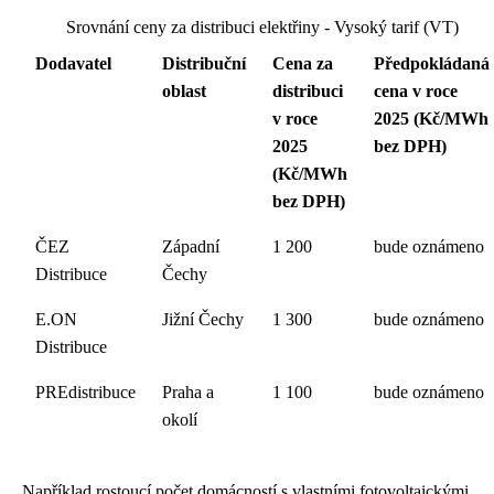
Srovnání ceny za distribuci elektřiny - Vysoký tarif (VT)
Dodavatel
Distribuční
Cena za
Předpokládaná
oblast
distribuci
cena v roce
v roce
2025 (Kč/MWh
2025
bez DPH)
(Kč/MWh
bez DPH)
ČEZ
Západní
1 200
bude oznámeno
Distribuce
Čechy
E.ON
Jižní Čechy
1 300
bude oznámeno
Distribuce
PREdistribuce
Praha a
1 100
bude oznámeno
okolí
Například rostoucí počet domácností s vlastními fotovoltaickými