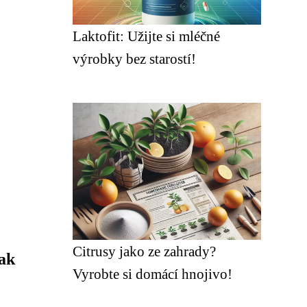
Laktofit: Užijte si mléčné
výrobky bez starostí!
Citrusy jako ze zahrady?
ak
Vyrobte si domácí hnojivo!