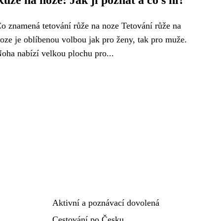
Růže na noze: Jak ji poznat a co s ní?
o znamená tetování růže na noze Tetování růže na
oze je oblíbenou volbou jak pro ženy, tak pro muže.
oha nabízí velkou plochu pro...
Aktivní a poznávací dovolená
Cestování po Česku