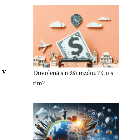
 v
Dovolená s nižší mzdou? Co s
tím?