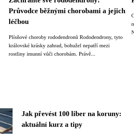
Zachraňte své rododendrony:
Průvodce běžnými chorobami a jejich
C
léčbou
n
N
Plísňové choroby rododendronů Rododendrony, tyto
královské krásky zahrad, bohužel nepatří mezi
rostliny imunní vůči chorobám. Právě...
Jak převést 100 liber na koruny:
aktuální kurz a tipy